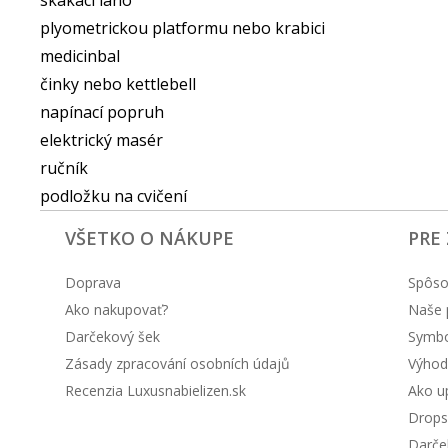
plyometrickou platformu nebo krabici
medicinbal
činky nebo kettlebell
napínací popruh
elektrický masér
ručník
podložku na cvičení
VŠETKO O NÁKUPE
PRE
Doprava
Spôso
Ako nakupovať?
Naše 
Darčekový šek
Symbol
Zásady zpracování osobních údajů
Výhod
Recenzia Luxusnabielizen.sk
Ako up
Drops
Darče