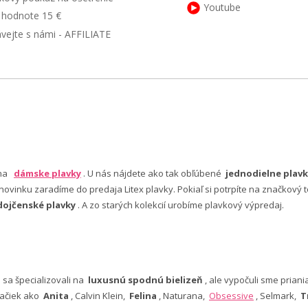
Youtube
v hodnote 15 €
ávejte s námi - AFFILIATE
 na
dámske plavky
. U nás nájdete ako tak obľúbené
jednodielne plavk
ovinku zaradíme do predaja Litex plavky. Pokiaľ si potrpíte na značkový t
dojčenské plavky
. A zo starých kolekcií urobíme plavkový výpredaj.
e sa špecializovali na
luxusnú spodnú bielizeň
, ale vypočuli sme pria
ačiek ako
Anita
, Calvin Klein,
Felina
, Naturana,
Obsessive
, Selmark,
T