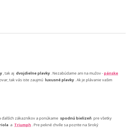
y
, tak aj
dvojdielne plavky
. Nezabúdame ani na mužov -
pánske
ovar, tak vás iste zaujmú
luxusné plavky
. Ak je plávanie vašim
nia ďalších zákazníkov a ponúkame
spodnú bielizeň
pre všetky
riola
a
Triumph
. Pre pekné chvíle sa pozrite na široký