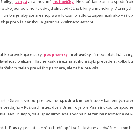
šieľky
,
tangá
a rafinované
nohavičky
. Nezabúdame ani na spodnú bie
 ako jednodielne, tak dvojdielne, odvážne bikiny a monokiny. V zimný
šim cieľom je, aby ste si eshop www.luxusnipradlo.cz zapamätali ako Váš
 .sk je pre vás zárukou a garancie kvalitného eshopu.
ľahko provokujúce sexy
podprsenky
, nohavičky
, či neodolateľná
tang
lateľnosti bielizne. Hlavne však záleží na strihu a štýlu prevedení, koľko
rčekom nielen pre vášho partnera, ale tiež aj pre vás.
alisti. Okrem eshopu, predávame
spodná bielizeň
tiež v kamenných pred
predajňu v Košiciach a tiež dve v Brne. To je pre Vás zárukou, že spod
ielizeň Triumph, ďalej špecializované spodná bielizeň na nadmerné veľkos
vkách.
Plavky
pre túto sezónu budú opäť veľmi krásne a odvážne. Hitom budú