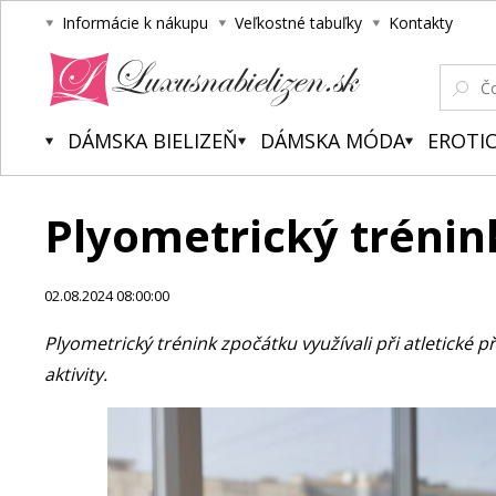
Informácie k nákupu
Veľkostné tabuľky
Kontakty
Luxusnabielizen.sk
DÁMSKA BIELIZEŇ
DÁMSKA MÓDA
EROTIC
Plyometrický tréni
02.08.2024 08:00:00
Plyometrický trénink zpočátku využívali při atletické př
aktivity.