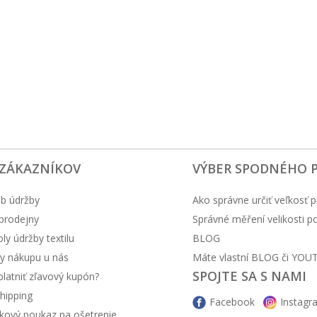
 ZÁKAZNÍKOV
VÝBER SPODNÉHO 
b údržby
Ako správne určiť veľkosť p
prodejny
Správné měření velikosti 
y údržby textilu
BLOG
y nákupu u nás
Máte vlastní BLOG či YOU
SPOJTE SA S NAMI
latniť zľavový kupón?
hipping
Facebook
Instagr
kový poukaz na ošetrenie