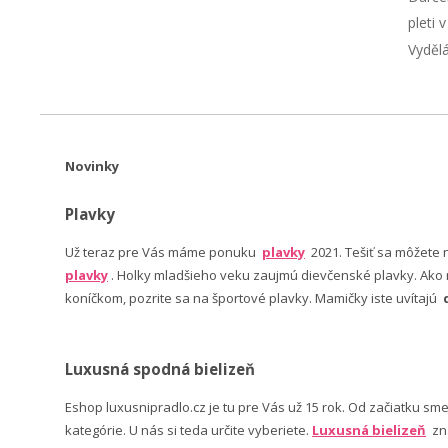
pleti 
Vyděl
Novinky
Plavky
Už teraz pre Vás máme ponuku
plavky
2021. Tešiť sa môžete
plavky
. Holky mladšieho veku zaujmú dievčenské plavky. Ako n
koníčkom, pozrite sa na športové plavky. Mamičky iste uvítajú
Luxusná spodná bielizeň
Eshop luxusnipradlo.cz je tu pre Vás už 15 rok. Od začiatku sm
kategórie. U nás si teda určite vyberiete.
Luxusná bielizeň
zn