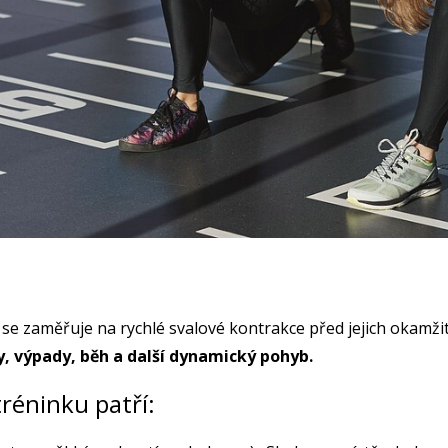
á se zaměřuje na rychlé svalové kontrakce před jejich okam
y, výpady, běh a další dynamický pohyb.
tréninku patří: