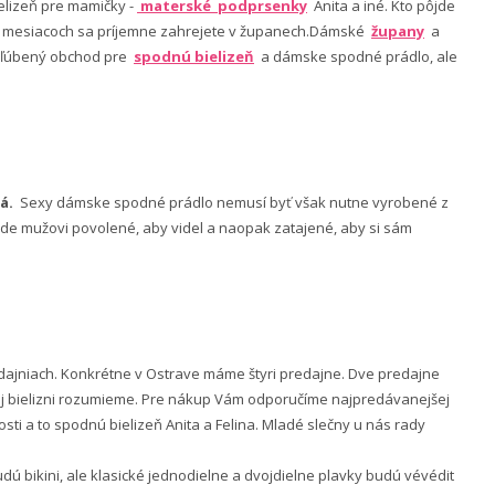
lizeň pre mamičky -
materské podprsenky
Anita a iné. Kto pôjde
ch mesiacoch sa príjemne zahrejete v županech.Dámské
župany
a
 obľúbený obchod pre
spodnú bielizeň
a dámske spodné prádlo, ale
á.
Sexy dámske spodné prádlo nemusí byť však nutne vyrobené z
 bude mužovi povolené, aby videl a naopak zatajené, aby si sám
ajniach. Konkrétne v Ostrave máme štyri predajne. Dve predajne
nej bielizni rozumieme. Pre nákup Vám odporučíme najpredávanejšej
ti a to spodnú bielizeň Anita a Felina. Mladé slečny u nás rady
 bikini, ale klasické jednodielne a dvojdielne plavky budú vévédit