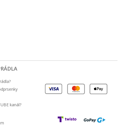
PRÁDLA
rádla?
podprsenky
TUBE kanál?
am