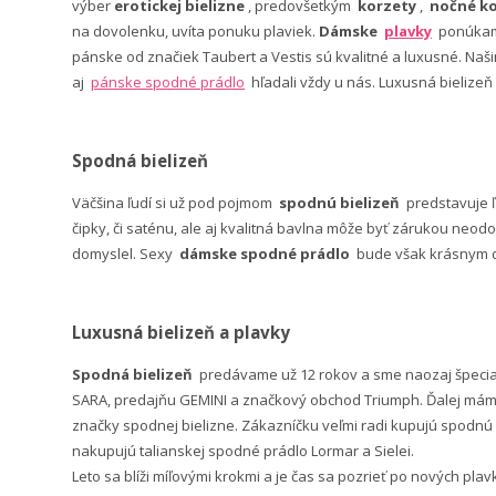
výber
erotickej bielizne
, predovšetkým
korzety
,
nočné ko
na dovolenku, uvíta ponuku plaviek.
Dámske
plavky
ponúkame
pánske od značiek Taubert a Vestis sú kvalitné a luxusné. Na
aj
pánske spodné prádlo
hľadali vždy u nás. Luxusná bielizeň
Spodná bielizeň
Väčšina ľudí si už pod pojmom
spodnú bielizeň
predstavuje 
čipky, či saténu, ale aj kvalitná bavlna môže byť zárukou neodo
domyslel. Sexy
dámske spodné prádlo
bude však krásnym da
Luxusná bielizeň a plavky
Spodná bielizeň
predávame už 12 rokov a sme naozaj špeci
SARA, predajňu GEMINI a značkový obchod Triumph. Ďalej máme 
značky spodnej bielizne. Zákazníčku veľmi radi kupujú spodnú b
nakupujú talianskej spodné prádlo Lormar a Sielei.
Leto sa blíži míľovými krokmi a je čas sa pozrieť po nových pla