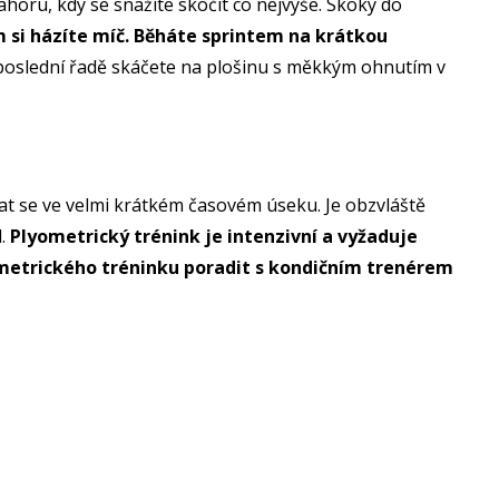
horu, kdy se snažíte skočit co nejvýše. Skoky do
 si házíte míč. Běháte sprintem na krátkou
poslední řadě skáčete na plošinu s měkkým ohnutím v
vat se ve velmi krátkém časovém úseku. Je obzvláště
l.
Plyometrický trénink je intenzivní a vyžaduje
yometrického tréninku poradit s kondičním trenérem