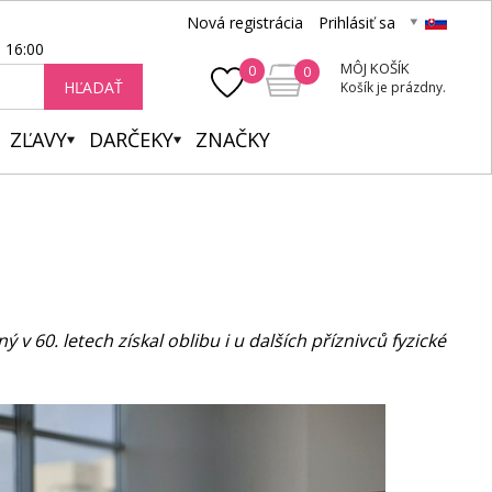
Nová registrácia
Prihlásiť sa
- 16:00
MÔJ KOŠÍK
0
0
HĽADAŤ
Košík je prázdny.
ZĽAVY
DARČEKY
ZNAČKY
 v 60. letech získal oblibu i u dalších příznivců fyzické