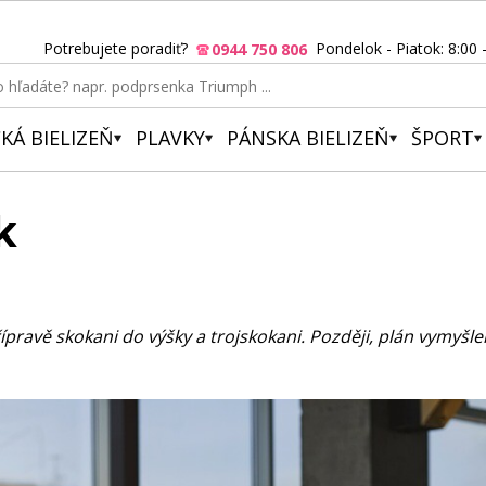
Potrebujete poradiť?
Pondelok - Piatok: 8:00 
0944 750 806
KÁ BIELIZEŇ
PLAVKY
PÁNSKA BIELIZEŇ
ŠPORT
nk
ípravě skokani do výšky a trojskokani. Později, plán vymyšlený