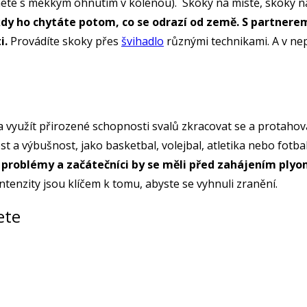
anete s měkkým ohnutím v kolenou). Skoky na místě, skoky na
dy ho chytáte potom, co se odrazí od země. S partnerem
i.
Provádíte skoky přes
švihadlo
různými technikami. A v ne
 a využít přirozené schopnosti svalů zkracovat se a protaho
st a výbušnost, jako basketbal, volejbal, atletika nebo fotba
mi problémy a začátečníci by se měli před zahájením pl
tenzity jsou klíčem k tomu, abyste se vyhnuli zranění.
ete