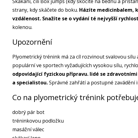
Skákání, čili Box jumps (kdy skočíte na bednu a přist
strany, kdy skáčete do boku.
Házíte medicinbalem, k
vzdálenost. Snažíte se o vydání té nejvyšší rychlost
kolenou.
Upozornění
Plyometrický trénink má za cíl rozvinout svalovou sílu
populární ve sportech vyžadujících vysokou sílu, rychlo
odpovídající fyzickou přípravu. lidé se zdravotní
a specialistou.
Správné zahřátí a postupné zavádění in
Co na plyometrický trénink potřebuj
dobrý pár bot
tréninkovou podložku
masážní válec
skákací lano