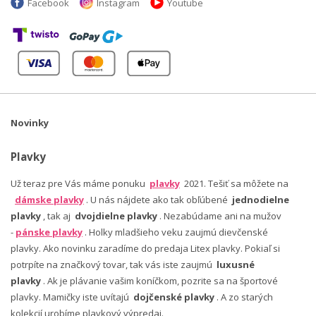
Facebook
Instagram
Youtube
Novinky
Plavky
Už teraz pre Vás máme ponuku
plavky
2021. Tešiť sa môžete na
dámske plavky
. U nás nájdete ako tak obľúbené
jednodielne
plavky
, tak aj
dvojdielne plavky
. Nezabúdame ani na mužov
-
pánske plavky
. Holky mladšieho veku zaujmú dievčenské
plavky. Ako novinku zaradíme do predaja Litex plavky. Pokiaľ si
potrpíte na značkový tovar, tak vás iste zaujmú
luxusné
plavky
. Ak je plávanie vašim koníčkom, pozrite sa na športové
plavky. Mamičky iste uvítajú
dojčenské plavky
. A zo starých
kolekcií urobíme plavkový výpredaj.