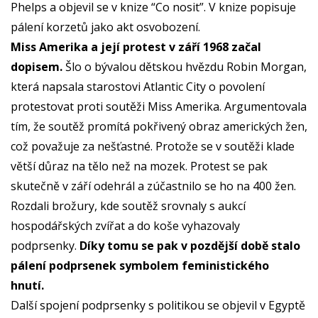
Phelps a objevil se v knize “Co nosit”. V knize popisuje
pálení korzetů jako akt osvobození.
Miss Amerika a její protest v září 1968 začal
dopisem.
Šlo o bývalou dětskou hvězdu Robin Morgan,
která napsala starostovi Atlantic City o povolení
protestovat proti soutěži Miss Amerika. Argumentovala
tím, že soutěž promítá pokřivený obraz amerických žen,
což považuje za nešťastné. Protože se v soutěži klade
větší důraz na tělo než na mozek. Protest se pak
skutečně v září odehrál a zúčastnilo se ho na 400 žen.
Rozdali brožury, kde soutěž srovnaly s aukcí
hospodářských zvířat a do koše vyhazovaly
podprsenky.
Díky tomu se pak v pozdější době stalo
pálení podprsenek symbolem feministického
hnutí.
Další spojení podprsenky s politikou se objevil v Egyptě