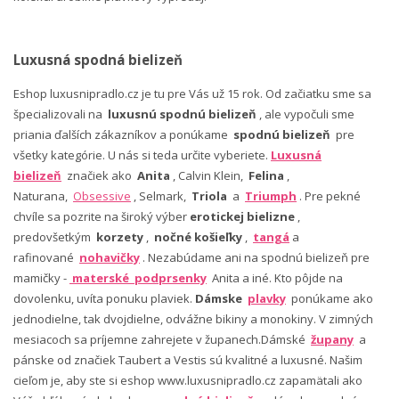
Luxusná spodná bielizeň
Eshop luxusnipradlo.cz je tu pre Vás už 15 rok. Od začiatku sme sa
špecializovali na
luxusnú spodnú bielizeň
, ale vypočuli sme
priania ďalších zákazníkov a ponúkame
spodnú bielizeň
pre
všetky kategórie. U nás si teda určite vyberiete.
Luxusná
bielizeň
značiek ako
Anita
, Calvin Klein,
Felina
,
Naturana,
Obsessive
, Selmark,
Triola
a
Triumph
. Pre pekné
chvíle sa pozrite na široký výber
erotickej bielizne
,
predovšetkým
korzety
,
nočné košieľky
,
tangá
a
rafinované
nohavičky
. Nezabúdame ani na spodnú bielizeň pre
mamičky -
materské podprsenky
Anita a iné. Kto pôjde na
dovolenku, uvíta ponuku plaviek.
Dámske
plavky
ponúkame ako
jednodielne, tak dvojdielne, odvážne bikiny a monokiny. V zimných
mesiacoch sa príjemne zahrejete v županech.Dámské
župany
a
pánske od značiek Taubert a Vestis sú kvalitné a luxusné. Našim
cieľom je, aby ste si eshop www.luxusnipradlo.cz zapamätali ako