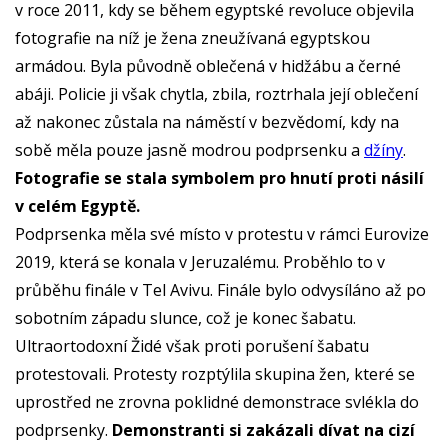
v roce 2011, kdy se během egyptské revoluce objevila
fotografie na níž je žena zneužívaná egyptskou
armádou. Byla původně oblečená v hidžábu a černé
abáji. Policie ji však chytla, zbila, roztrhala její oblečení
až nakonec zůstala na náměstí v bezvědomí, kdy na
sobě měla pouze jasně modrou podprsenku a
džíny
.
Fotografie se stala symbolem pro hnutí proti násilí
v celém Egyptě.
Podprsenka měla své místo v protestu v rámci Eurovize
2019, která se konala v Jeruzalému. Proběhlo to v
průběhu finále v Tel Avivu. Finále bylo odvysíláno až po
sobotním západu slunce, což je konec šabatu.
Ultraortodoxní Židé však proti porušení šabatu
protestovali. Protesty rozptýlila skupina žen, které se
uprostřed ne zrovna poklidné demonstrace svlékla do
podprsenky.
Demonstranti si zakázali dívat na cizí