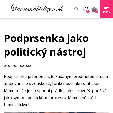
0
0
MENU
Podprsenka jako
politický nástroj
04.03.2023 00:00:00
Podprsenka je fenomén. Je žádaným předmětem studia.
Spojována je s ženskostí, funkčností, ale i s útlakem.
Mimo to, že jde o spodní prádlo, tak se rovněž používá i
jako symbol politického protestu. Mimo jiné i těch
feministických.