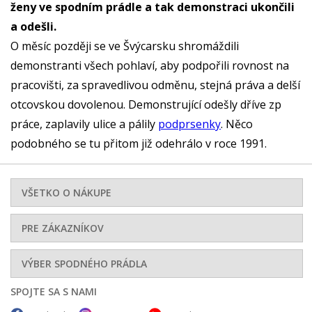
ženy ve spodním prádle a tak demonstraci ukončili
a odešli.
O měsíc později se ve Švýcarsku shromáždili
demonstranti všech pohlaví, aby podpořili rovnost na
pracovišti, za spravedlivou odměnu, stejná práva a delší
otcovskou dovolenou. Demonstrující odešly dříve zp
práce, zaplavily ulice a pálily
podprsenky
. Něco
podobného se tu přitom již odehrálo v roce 1991.
VŠETKO O NÁKUPE
PRE ZÁKAZNÍKOV
VÝBER SPODNÉHO PRÁDLA
SPOJTE SA S NAMI