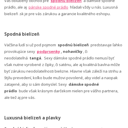
Váš obľúbený obchod pre
spodnú bielizeň
a dámske spodné
prádlo, ale aj
pánske spodné prádlo
hľadali vždy u nás. Luxusná
bielizeň .sk je pre vás zárukou a garancie kvalitného eshopu.
Spodná bielizeň
Väčšina ľudí si už pod pojmom
spodnú bielizeň
predstavuje ľahko
provokujúce sexy
podprsenky
, nohavičky
, či
neodolateľná
tangá.
Sexy dámske spodné prádlo nemusí byť
však nutne vyrobené z čipky, či saténu, ale aj kvalitná bavlna môže
byť zárukou neodolateľnosti bielizne. Hlavne však záleží na strihu a
štýlu prevedení, koľko bude mužovi povolené, aby videl a naopak
zatajené, aby si sám domyslel. Sexy
dámske spodné
prádlo
bude však krásnym darčekom nielen pre vášho partnera,
ale tiež aj pre vás.
Luxusná bielizeň a plavky