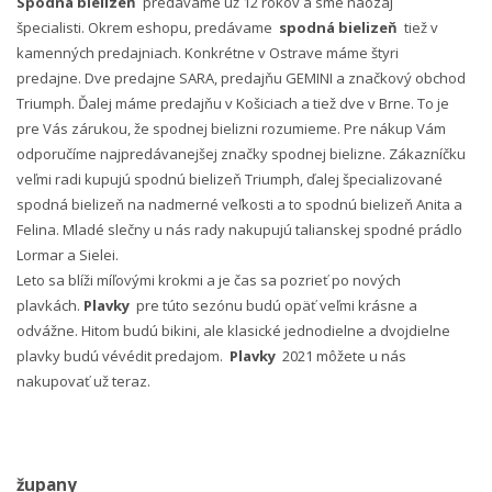
Spodná bielizeň
predávame už 12 rokov a sme naozaj
špecialisti. Okrem eshopu, predávame
spodná bielizeň
tiež v
kamenných predajniach. Konkrétne v Ostrave máme štyri
predajne. Dve predajne SARA, predajňu GEMINI a značkový obchod
Triumph. Ďalej máme predajňu v Košiciach a tiež dve v Brne. To je
pre Vás zárukou, že spodnej bielizni rozumieme. Pre nákup Vám
odporučíme najpredávanejšej značky spodnej bielizne. Zákazníčku
veľmi radi kupujú spodnú bielizeň Triumph, ďalej špecializované
spodná bielizeň na nadmerné veľkosti a to spodnú bielizeň Anita a
Felina. Mladé slečny u nás rady nakupujú talianskej spodné prádlo
Lormar a Sielei.
Leto sa blíži míľovými krokmi a je čas sa pozrieť po nových
plavkách.
Plavky
pre túto sezónu budú opäť veľmi krásne a
odvážne. Hitom budú bikini, ale klasické jednodielne a dvojdielne
plavky budú vévédit predajom.
Plavky
2021 môžete u nás
nakupovať už teraz.
župany