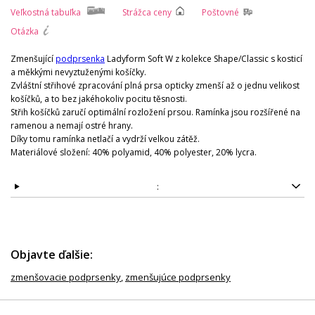
Veľkostná tabuľka
Strážca ceny
Poštovné
Otázka
Zmenšující
podprsenka
Ladyform Soft W z kolekce Shape/Classic s kosticí
a měkkými nevyztuženými košíčky.
Zvláštní střihové zpracování plná prsa opticky zmenší až o jednu velikost
košíčků, a to bez jakéhokoliv pocitu těsnosti.
Střih košíčků zaručí optimální rozložení prsou. Ramínka jsou rozšířené na
ramenou a nemají ostré hrany.
Díky tomu ramínka netlačí a vydrží velkou zátěž.
Materiálové složení: 40% polyamid, 40% polyester, 20% lycra.
:
Objavte ďalšie:
zmenšovacie podprsenky
,
zmenšujúce podprsenky