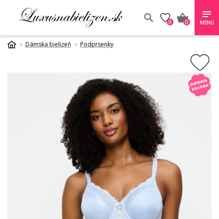
0
0
MENU
Dámska bielizeň
Podprsenky