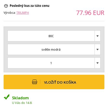
77.96
EUR
Výrobca:
TRIUMPH
80C
světle modrá
1
VLOŽIŤ DO KOŠÍKA
Skladom
U Vás do 14.8.