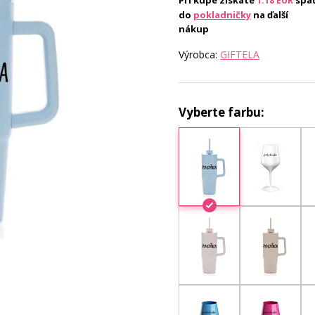
Pri kúpe získate
spä
1.18
EUR
do
pokladničky
na ďalší
nákup
Výrobca:
GIFTELA
Vyberte farbu: