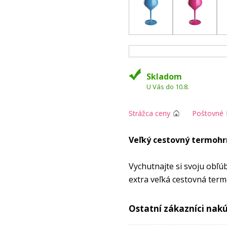
Skladom
U Vás do 10.8.
Strážca ceny
Poštovné
Veľký cestovný termohr
Vychutnajte si svoju obľú
extra veľká cestovná ter
nepostrádateľným spoločn
Ostatní zákazníci nakúp
✅ Praktická rukoväť na p