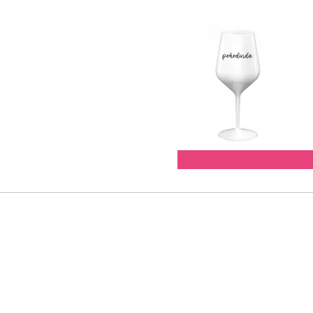
✅ Slamka na ľahké popíja
✅ Štýlová potlač "coolinda
pohodu
Vďaka veľkému objemu je v
nápoj, či už ide o horúcu 
leta.
14.48 EUR