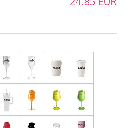
24.85
EUR
ť