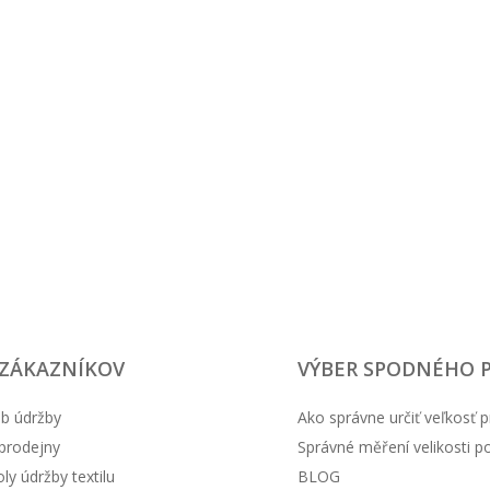
14.48 EUR
24.85 EUR
 ZÁKAZNÍKOV
VÝBER SPODNÉHO 
b údržby
Ako správne určiť veľkosť p
prodejny
Správné měření velikosti 
y údržby textilu
BLOG