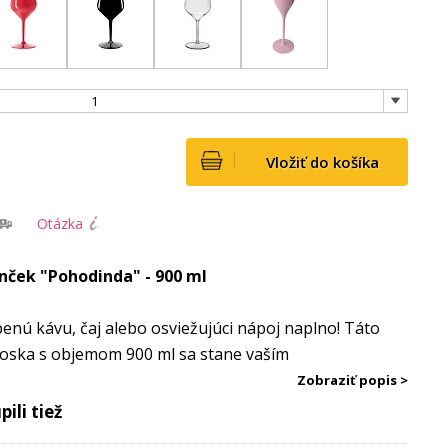
1
Vložiť do košíka
Otázka
nček "Pohodinda" - 900 ml
benú kávu, čaj alebo osviežujúci nápoj naplno! Táto
moska s objemom 900 ml sa stane vaším
íkom doma, v práci aj na cestách.
Zobraziť popis >
ili tiež
ohodlné držanie