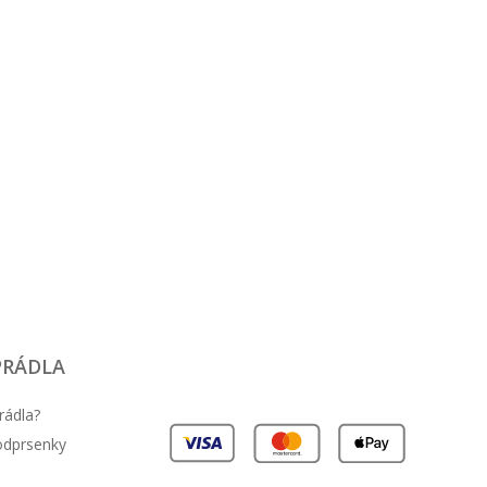
14.48 EUR
24.85 EUR
24.85 EUR
14.48 EUR
PRÁDLA
rádla?
podprsenky