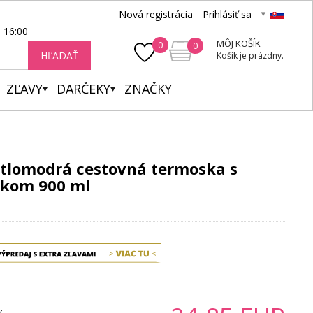
Nová registrácia
Prihlásiť sa
- 16:00
MÔJ KOŠÍK
0
0
HĽADAŤ
Košík je prázdny.
ZĽAVY
DARČEKY
ZNAČKY
tlomodrá cestovná termoska s
čkom 900 ml