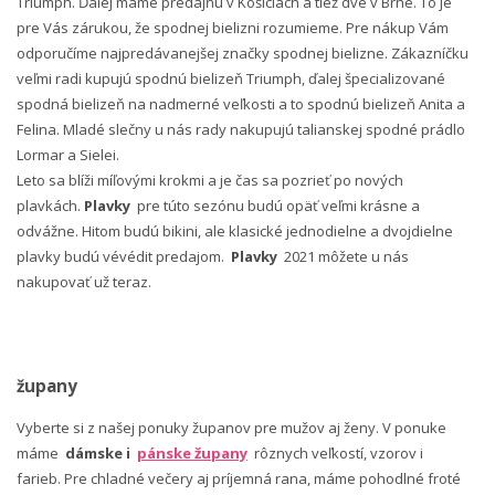
Triumph. Ďalej máme predajňu v Košiciach a tiež dve v Brne. To je
pre Vás zárukou, že spodnej bielizni rozumieme. Pre nákup Vám
odporučíme najpredávanejšej značky spodnej bielizne. Zákazníčku
veľmi radi kupujú spodnú bielizeň Triumph, ďalej špecializované
spodná bielizeň na nadmerné veľkosti a to spodnú bielizeň Anita a
Felina. Mladé slečny u nás rady nakupujú talianskej spodné prádlo
Lormar a Sielei.
Leto sa blíži míľovými krokmi a je čas sa pozrieť po nových
plavkách.
Plavky
pre túto sezónu budú opäť veľmi krásne a
odvážne. Hitom budú bikini, ale klasické jednodielne a dvojdielne
plavky budú vévédit predajom.
Plavky
2021 môžete u nás
nakupovať už teraz.
župany
Vyberte si z našej ponuky županov pre mužov aj ženy. V ponuke
máme
dámske i
pánske župany
rôznych veľkostí, vzorov i
farieb. Pre chladné večery aj príjemná rana, máme pohodlné froté