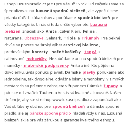
Eshop luxusnipradlo.cz je tu pre Vás už 15 rok. Od začiatku sme sa
špecializovali na
luxusnú spodnú bielizeň
, ale vypočuli sme
priania ďalších zákazníkov a ponúkame
spodnú bielizeň
pre
všetky kategórie. U nás si teda určite vyberiete.
Luxusná
bielizeň
značiek ako
Anita
, Calvin Klein,
Felina
,
Naturana,
Obsessive
, Selmark,
Triola
a
Triumph
. Pre pekné
chvíle sa pozrite na široký výber
erotickej bielizne
,
predovšetkým
korzety
,
nočné košieľky
,
tangá
a
rafinované
nohavičky
. Nezabúdame ani na spodnú bielizeň pre
mamičky -
materské podprsenky
Anita a iné. Kto pôjde na
dovolenku, uvíta ponuku plaviek.
Dámske
plavky
ponúkame ako
jednodielne, tak dvojdielne, odvážne bikiny a monokiny. V zimných
mesiacoch sa príjemne zahrejete v županech.Dámské
župany
a
pánske od značiek Taubert a Vestis sú kvalitné a luxusné. Našim
cieľom je, aby ste si eshop www.luxusnipradlo.cz zapamätali ako
Váš obľúbený obchod pre
spodnú bielizeň
a dámske spodné
prádlo, ale aj
pánske spodné prádlo
hľadali vždy u nás. Luxusná
bielizeň .sk je pre vás zárukou a garancie kvalitného eshopu.