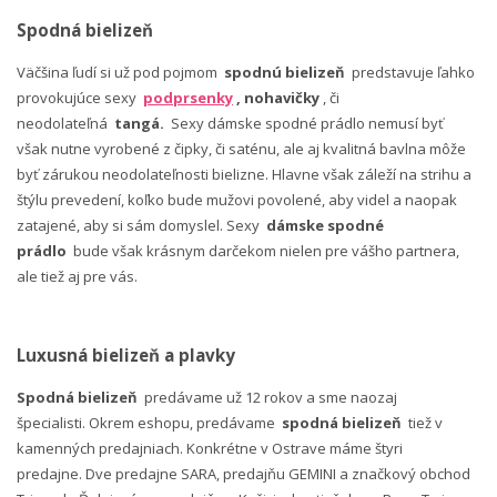
Spodná bielizeň
Väčšina ľudí si už pod pojmom
spodnú bielizeň
predstavuje ľahko
provokujúce sexy
podprsenky
, nohavičky
, či
neodolateľná
tangá.
Sexy dámske spodné prádlo nemusí byť
však nutne vyrobené z čipky, či saténu, ale aj kvalitná bavlna môže
byť zárukou neodolateľnosti bielizne. Hlavne však záleží na strihu a
štýlu prevedení, koľko bude mužovi povolené, aby videl a naopak
zatajené, aby si sám domyslel. Sexy
dámske spodné
prádlo
bude však krásnym darčekom nielen pre vášho partnera,
ale tiež aj pre vás.
Luxusná bielizeň a plavky
Spodná bielizeň
predávame už 12 rokov a sme naozaj
špecialisti. Okrem eshopu, predávame
spodná bielizeň
tiež v
kamenných predajniach. Konkrétne v Ostrave máme štyri
predajne. Dve predajne SARA, predajňu GEMINI a značkový obchod