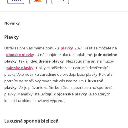
Novinky
Plavky
Už teraz pre Vás máme ponuku
plavky
2021. Tešiť sa môžete na
dámske plavky
. U nás nájdete ako tak obľúbené
jednodielne
plavky
, tak aj
dvojdielne plavky
. Nezabúdame ani na mužov
-
pánske plavky
. Holky mladšieho veku zaujmú dievčenské
plavky. Ako novinku zaradíme do predaja Litex plavky. Pokiaľ si
potrpíte na značkový tovar, tak vás iste zaujmú
luxusné
plavky
. Ak je plávanie vašim koníčkom, pozrite sa na športové
plavky. Mamičky iste uvítajú
dojčenské plavky
. A zo starých
kolekcií urobíme plavkový výpredaj.
Luxusná spodná bielizeň