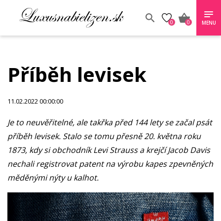
0
0
MENU
Příběh levisek
11.02.2022 00:00:00
Je to neuvěřitelné, ale takřka před 144 lety se začal psát
příběh levisek. Stalo se tomu přesně 20. května roku
1873, kdy si obchodník Levi Strauss a krejčí Jacob Davis
nechali registrovat patent na výrobu kapes zpevněných
měděnými nýty u kalhot.