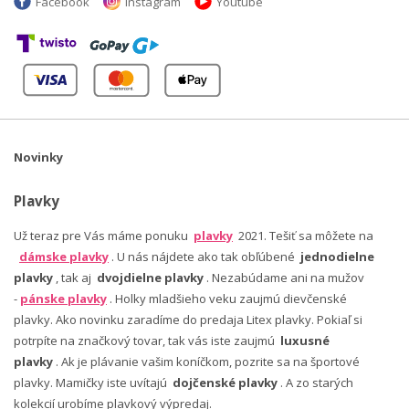
Facebook
Instagram
Youtube
Novinky
Plavky
Už teraz pre Vás máme ponuku
plavky
2021. Tešiť sa môžete na
dámske plavky
. U nás nájdete ako tak obľúbené
jednodielne
plavky
, tak aj
dvojdielne plavky
. Nezabúdame ani na mužov
-
pánske plavky
. Holky mladšieho veku zaujmú dievčenské
plavky. Ako novinku zaradíme do predaja Litex plavky. Pokiaľ si
potrpíte na značkový tovar, tak vás iste zaujmú
luxusné
plavky
. Ak je plávanie vašim koníčkom, pozrite sa na športové
plavky. Mamičky iste uvítajú
dojčenské plavky
. A zo starých
kolekcií urobíme plavkový výpredaj.