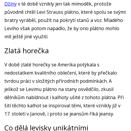
Džíny
v té době vznikly jen tak mimoděk, protože
původně chtěl Levi Strauss plátno, které spolu se svými
bratry vyráběl, použít na pokrytí stanů a voz. Mladého
Leviho však potom napadlo, že by ono plátno mohlo
mít ještě jiné využití.
Zlatá horečka
V době zlaté horečky se Amerika potýkala s
nedostatkem kvalitního oblečení, které by přečkalo
tvrdou práci v složitých přírodních podmínkách. A
jelikož se Levimu plátno na stany osvědčilo, zkusil
dělníkům nabídnout i kalhoty ušité z tohoto plátna. Při
šití těchto kalhot se inspiroval těmi, které vznikly již v
17. století v Janově, i proto se jeansům říká jeansy.
Co dělá levisky unikátními