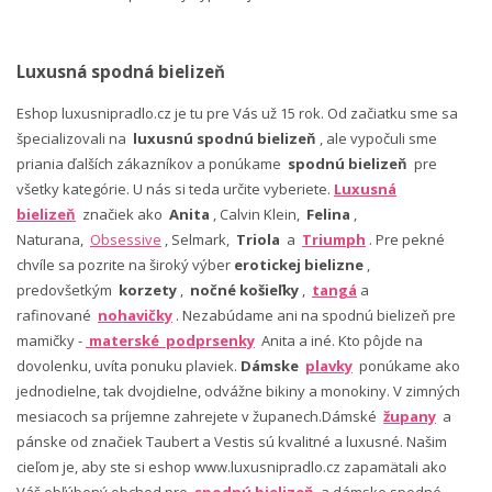
Luxusná spodná bielizeň
Eshop luxusnipradlo.cz je tu pre Vás už 15 rok. Od začiatku sme sa
špecializovali na
luxusnú spodnú bielizeň
, ale vypočuli sme
priania ďalších zákazníkov a ponúkame
spodnú bielizeň
pre
všetky kategórie. U nás si teda určite vyberiete.
Luxusná
bielizeň
značiek ako
Anita
, Calvin Klein,
Felina
,
Naturana,
Obsessive
, Selmark,
Triola
a
Triumph
. Pre pekné
chvíle sa pozrite na široký výber
erotickej bielizne
,
predovšetkým
korzety
,
nočné košieľky
,
tangá
a
rafinované
nohavičky
. Nezabúdame ani na spodnú bielizeň pre
mamičky -
materské podprsenky
Anita a iné. Kto pôjde na
dovolenku, uvíta ponuku plaviek.
Dámske
plavky
ponúkame ako
jednodielne, tak dvojdielne, odvážne bikiny a monokiny. V zimných
mesiacoch sa príjemne zahrejete v županech.Dámské
župany
a
pánske od značiek Taubert a Vestis sú kvalitné a luxusné. Našim
cieľom je, aby ste si eshop www.luxusnipradlo.cz zapamätali ako