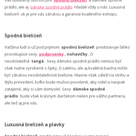
Váš obľúbený obchod pre
spodnú bielizeň
a dámske spodné
prádlo, ale aj
pánske spodné prádlo
hľadali vždy u nás. Luxusná
bielizeň .sk je pre vás zárukou a garancie kvalitného eshopu.
Spodná bielizeň
Väčšina ľudí si už pod pojmom
spodnú bielizeň
predstavuje ľahko
provokujúce sexy
podprsenky
, nohavičky
, či
neodolateľná
tangá.
Sexy dámske spodné prádlo nemusí byť
však nutne vyrobené z čipky, či saténu, ale aj kvalitná bavlna môže
byť zárukou neodolateľnosti bielizne. Hlavne však záleží na strihu a
štýlu prevedení, koľko bude mužovi povolené, aby videl a naopak
zatajené, aby si sám domyslel. Sexy
dámske spodné
prádlo
bude však krásnym darčekom nielen pre vášho partnera,
ale tiež aj pre vás.
Luxusná bielizeň a plavky