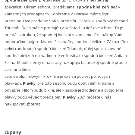
Spodná bielizeň
predávame už 12 rokov a sme naozaj
špecialisti. Okrem eshopu, predávame
spodná bielizeň
tiež v
kamenných predajniach. Konkrétne v Ostrave máme štyri
predajne. Dve predajne SARA, predajňu GEMINI a značkový obchod
Triumph. Ďalej máme predajňu v Košiciach a tiež dve v Brne. To je
pre Vás zárukou, že spodnej bielizni rozumieme. Pre nákup Vám
odporučíme najpredávanejšej značky spodnej bielizne. Zákazníčku
veľmi radi kupujú spodnú bielizeň Triumph, ďalej špecializované
spodná bielizeň na nadmerné veľkosti a to spodnú bielizeň Anita a
Felina. Mladé slečny u nás rady nakupujú talianskej spodné prádlo
Lormar a Sielei.
Leto sa blíži míľovými krokmi a je čas sa pozrieť po nových
plavkách.
Plavky
pre túto sezónu budú opäť veľmi krásne a
odvážne. Hitom budú bikini, ale klasické jednodielne a dvojdielne
plavky budú vévédit predajom.
Plavky
2021 môžete u nás
nakupovať už teraz.
župany