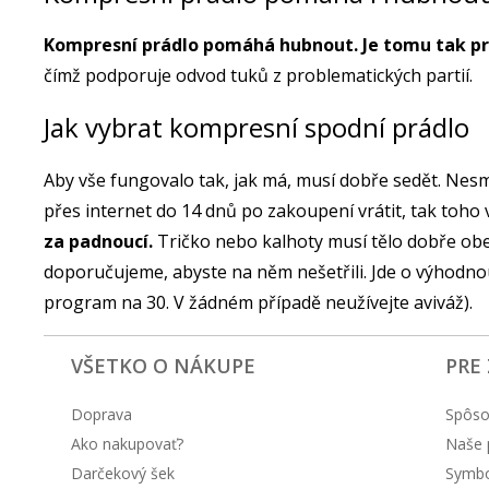
Kompresní prádlo pomáhá hubnout. Je tomu tak prot
čímž podporuje odvod tuků z problematických partií.
Jak vybrat kompresní spodní prádlo
Aby vše fungovalo tak, jak má, musí dobře sedět. Nesmí
přes internet do 14 dnů po zakoupení vrátit, tak toho v
za padnoucí.
Tričko nebo kalhoty musí tělo dobře obe
doporučujeme, abyste na něm nešetřili. Jde o výhodnou
program na 30. V žádném případě neužívejte aviváž).
VŠETKO O NÁKUPE
PRE
Doprava
Spôso
Ako nakupovať?
Naše 
Darčekový šek
Symbol