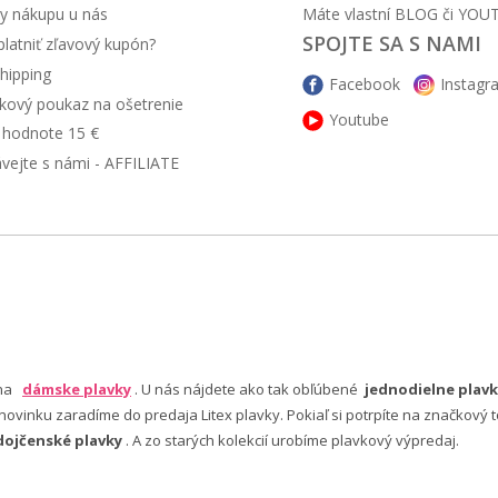
y nákupu u nás
Máte vlastní BLOG či YOU
SPOJTE SA S NAMI
latniť zľavový kupón?
hipping
Facebook
Instagr
kový poukaz na ošetrenie
Youtube
v hodnote 15 €
ávejte s námi - AFFILIATE
 na
dámske plavky
. U nás nájdete ako tak obľúbené
jednodielne plavk
ovinku zaradíme do predaja Litex plavky. Pokiaľ si potrpíte na značkový t
dojčenské plavky
. A zo starých kolekcií urobíme plavkový výpredaj.