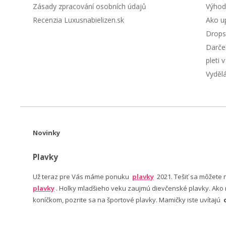
Zásady zpracování osobních údajů
Výhod
Recenzia Luxusnabielizen.sk
Ako up
Drops
Darče
pleti 
Vyděl
Novinky
Plavky
Už teraz pre Vás máme ponuku
plavky
2021. Tešiť sa môžete
plavky
. Holky mladšieho veku zaujmú dievčenské plavky. Ako n
koníčkom, pozrite sa na športové plavky. Mamičky iste uvítajú