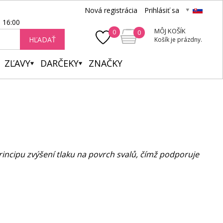
Nová registrácia
Prihlásiť sa
- 16:00
MÔJ KOŠÍK
0
0
HĽADAŤ
Košík je prázdny.
ZĽAVY
DARČEKY
ZNAČKY
rincipu zvýšení tlaku na povrch svalů, čímž podporuje