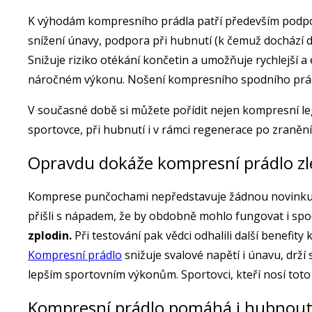
K výhodám kompresního prádla patří především podpor
snížení únavy, podpora při hubnutí (k čemuž dochází d
Snižuje riziko otékání končetin a umožňuje rychlejší 
náročném výkonu. Nošení kompresního spodního prádla 
V současné době si můžete pořídit nejen kompresní le
sportovce, při hubnutí i v rámci regenerace po zranění
Opravdu dokáže kompresní prádlo zl
Komprese punčochami nepředstavuje žádnou novinku. K 
přišli s nápadem, že by obdobně mohlo fungovat i spo
zplodin.
Při testování pak vědci odhalili další benefi
Kompresní prádlo
snižuje svalové napětí i únavu, drží
lepším sportovním výkonům. Sportovci, kteří nosí toto 
Kompresní prádlo pomáhá i hubnou