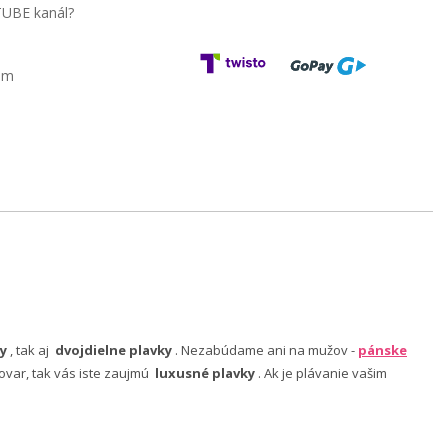
TUBE kanál?
am
y
, tak aj
dvojdielne plavky
. Nezabúdame ani na mužov -
pánske
ovar, tak vás iste zaujmú
luxusné plavky
. Ak je plávanie vašim