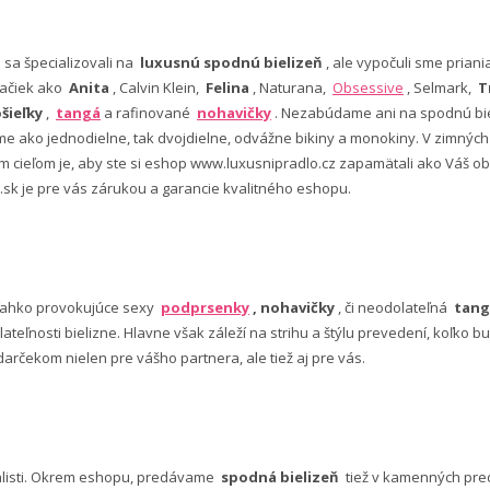
e sa špecializovali na
luxusnú spodnú bielizeň
, ale vypočuli sme pria
ačiek ako
Anita
, Calvin Klein,
Felina
, Naturana,
Obsessive
, Selmark,
T
šieľky
,
tangá
a rafinované
nohavičky
. Nezabúdame ani na spodnú bie
 ako jednodielne, tak dvojdielne, odvážne bikiny a monokiny. V zimný
šim cieľom je, aby ste si eshop www.luxusnipradlo.cz zapamätali ako Váš
 .sk je pre vás zárukou a garancie kvalitného eshopu.
ľahko provokujúce sexy
podprsenky
, nohavičky
, či neodolateľná
tang
lateľnosti bielizne. Hlavne však záleží na strihu a štýlu prevedení, koľko
rčekom nielen pre vášho partnera, ale tiež aj pre vás.
alisti. Okrem eshopu, predávame
spodná bielizeň
tiež v kamenných pred