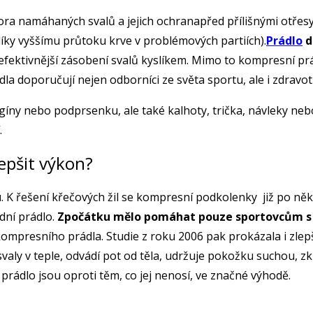
a namáhaných svalů a jejich ochranapřed přílišnými otřes
íky vyššímu průtoku krve v problémových partiích).
Prádlo
d
a efektivnější zásobení svalů kyslíkem. Mimo to kompresní 
doporučují nejen odborníci ze světa sportu, ale i zdravotn
gíny nebo podprsenku, ale také kalhoty, trička, návleky n
.
epšit výkon?
řešení křečových žil se kompresní podkolenky již po několi
dní prádlo.
Zpočátku mělo pomáhat pouze sportovcům s 
ty kompresního prádla. Studie z roku 2006 pak prokázala i zl
 svaly v teple, odvádí pot od těla, udržuje pokožku suchou, 
prádlo jsou oproti těm, co jej nenosí, ve značné výhodě.
t