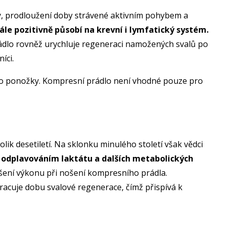
y, prodloužení doby strávené aktivním pohybem a
ále pozitivně působí na krevní i lymfatický systém.
prádlo rovněž urychluje regeneraci namožených svalů po
íci.
ebo ponožky. Kompresní prádlo není vhodné pouze pro
k desetiletí. Na sklonku minulého století však vědci
odplavováním laktátu a dalších metabolických
epšení výkonu při nošení kompresního prádla.
zkracuje dobu svalové regenerace, čímž přispívá k