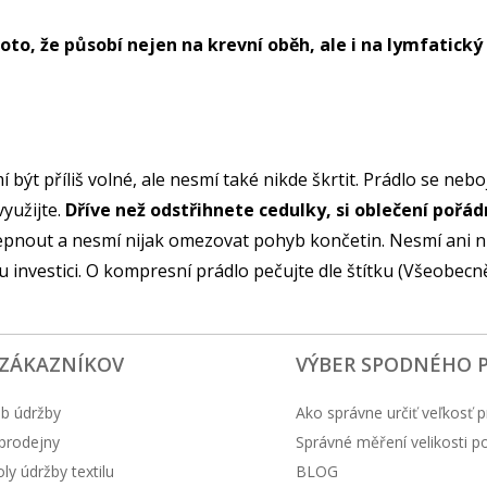
o, že působí nejen na krevní oběh, ale i na lymfatický
 být příliš volné, ale nesmí také nikde škrtit. Prádlo se n
yužijte.
Dříve než odstřihnete cedulky, si oblečení pořá
pnout a nesmí nijak omezovat pohyb končetin. Nesmí ani nikd
 investici. O kompresní prádlo pečujte dle štítku (Všeobecně
 ZÁKAZNÍKOV
VÝBER SPODNÉHO 
b údržby
Ako správne určiť veľkosť p
prodejny
Správné měření velikosti 
y údržby textilu
BLOG