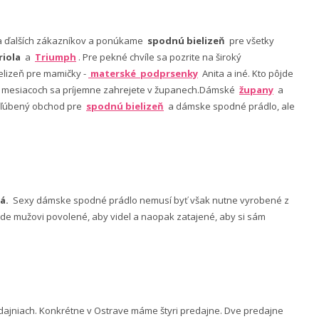
nia ďalších zákazníkov a ponúkame
spodnú bielizeň
pre všetky
riola
a
Triumph
. Pre pekné chvíle sa pozrite na široký
lizeň pre mamičky -
materské podprsenky
Anita a iné. Kto pôjde
ch mesiacoch sa príjemne zahrejete v županech.Dámské
župany
a
 obľúbený obchod pre
spodnú bielizeň
a dámske spodné prádlo, ale
á.
Sexy dámske spodné prádlo nemusí byť však nutne vyrobené z
 bude mužovi povolené, aby videl a naopak zatajené, aby si sám
ajniach. Konkrétne v Ostrave máme štyri predajne. Dve predajne