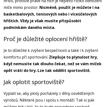
hřišti, protože právě na nich je největší riziko odhození
míče mimo prostor.
Nicméně, použít je můžete i na
basketbalových, tenisových nebo i víceúčelových
hřištích. Vždy je však musíte přizpůsobit
podmínkám daného místa.
Proč je důležité oplocení hřiště?
Je to důležité k zvýšení bezpečnosti a také i k zvýšení
komfortu při sportování.
Zlepšuje to plynulost hry,
když nemusíte tak dlouho čekat, než se vám míček
opět vrátí do hry. Lze tak oddělit sportoviště.
Jak oplotit sportoviště?
Vyplatí se, aby ploty pocházely z dílny osvědčených
výrobců. Některé jsou i spolu s montáží. Tak si pak
můžete být i jisti, že to bude provedeno správně.