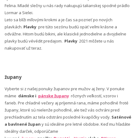
Felina. Mladé slečny u nás rady nakupujú talianskej spodné prádlo
Lormar a Sielei.
Leto sa blíži míľovými krokmi a je čas sa pozrieť po nových
plavkách.
Plavky
pre túto sezónu budú opäť veľmi krásne a
odvážne. Hitom budú bikini, ale klasické jednodielne a dvojdielne
plavky budú vévédit predajom.
Plavky
2021 môžete u nás
nakupovať už teraz.
župany
Vyberte si z našej ponuky županov pre mužov aj ženy. V ponuke
máme
dámske i
pánske župany
rôznych veľkostí, vzorov i
farieb. Pre chladné večery aj príjemná rana, máme pohodlné froté
župany, ktoré sú nielenže pohodlné, ale tiež vás ochráni pred
prechladnutím az tela odstráni posledné kvapôčky vody.
Saténové
a bavlnené župan
y sú ideálne pre letné obdobie. Keď mu hľadáte
ideálny darček, odporúčame