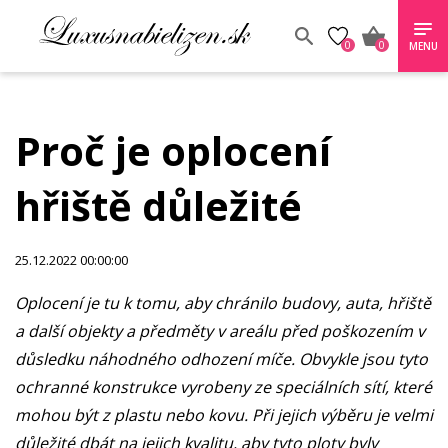
0
0
MENU
Proč je oplocení
hřiště důležité
25.12.2022 00:00:00
Oplocení je tu k tomu, aby chránilo budovy, auta, hřiště
a další objekty a předměty v areálu před poškozením v
důsledku náhodného odhození míče. Obvykle jsou tyto
ochranné konstrukce vyrobeny ze speciálních sítí, které
mohou být z plastu nebo kovu. Při jejich výběru je velmi
důležité dbát na jejich kvalitu, aby tyto ploty byly