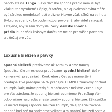
neodolateľná
tangá.
Sexy dámske spodné prádlo nemusí byť
však nutne vyrobené z čipky, či saténu, ale aj kvalitná bavlna môže
byť zárukou neodolateľnosti bielizne. Hlavne však záleží na strihu a
štýlu prevedení, koľko bude mužovi povolené, aby videl a naopak
zatajené, aby si sám domyslel. Sexy
dámske spodné
prádlo
bude však krásnym darčekom nielen pre vášho partnera,
ale tiež aj pre vás.
Luxusná bielizeň a plavky
Spodná bielizeň
predávame už 12 rokov a sme naozaj
špecialisti. Okrem eshopu, predávame
spodná bielizeň
tiež v
kamenných predajniach. Konkrétne v Ostrave máme štyri
predajne. Dve predajne SARA, predajňu GEMINI a značkový obchod
Triumph. Ďalej máme predajňu v Košiciach a tiež dve v Brne. To je
pre Vás zárukou, že spodnej bielizni rozumieme. Pre nákup Vám
odporučíme najpredávanejšej značky spodnej bielizne. Zákazníčku
veľmi radi kupujú spodnú bielizeň Triumph, ďalej špecializované
spodná bielizeň na nadmerné veľkosti a to spodnú bielizeň Anita a