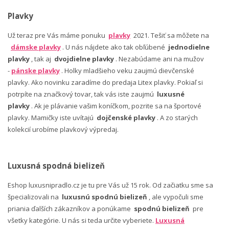
Plavky
Už teraz pre Vás máme ponuku
plavky
2021. Tešiť sa môžete na
dámske plavky
. U nás nájdete ako tak obľúbené
jednodielne
plavky
, tak aj
dvojdielne plavky
. Nezabúdame ani na mužov
-
pánske plavky
. Holky mladšieho veku zaujmú dievčenské
plavky. Ako novinku zaradíme do predaja Litex plavky. Pokiaľ si
potrpíte na značkový tovar, tak vás iste zaujmú
luxusné
plavky
. Ak je plávanie vašim koníčkom, pozrite sa na športové
plavky. Mamičky iste uvítajú
dojčenské plavky
. A zo starých
kolekcií urobíme plavkový výpredaj.
Luxusná spodná bielizeň
Eshop luxusnipradlo.cz je tu pre Vás už 15 rok. Od začiatku sme sa
špecializovali na
luxusnú spodnú bielizeň
, ale vypočuli sme
priania ďalších zákazníkov a ponúkame
spodnú bielizeň
pre
všetky kategórie. U nás si teda určite vyberiete.
Luxusná