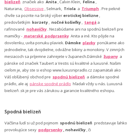
bielizeň
značiek ako
Anita
, Calvin Klein,
Felina
,
Naturana,
Obsessive
, Selmark,
Triola
a
Triumph
. Pre pekné
chvíle sa pozrite na široký výber
erotickej bielizne
,
predovšetkým
korzety
,
nočné košieľky
,
tangá
a
rafinované
nohavičky
. Nezabúdame ani na spodnú bielizeň pre
mamičky -
materské podprsenky
Anita a iné. Kto pôjde na
dovolenku, uvíta ponuku plaviek.
Dámske
plavky
ponúkame ako
jednodielne, tak dvojdielne, odvážne bikiny a monokiny. V zimných
mesiacoch sa príjemne zahrejete v županech.Dámské
župany
a
pánske od značiek Taubert a Vestis sú kvalitné a luxusné. Našim
cieľom je, aby ste si eshop www.luxusnipradlo.cz zapamätali ako
Váš obľúbený obchod pre
spodnú bielizeň
a dámske spodné
prádlo, ale aj
pánske spodné prádlo
hľadali vždy u nás. Luxusná
bielizeň .sk je pre vás zárukou a garancie kvalitného eshopu.
Spodná bielizeň
Väčšina ľudí si už pod pojmom
spodnú bielizeň
predstavuje ľahko
provokujúce sexy
podprsenky
, nohavičky
, či