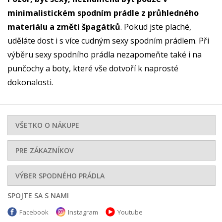
minimalistickém spodním prádle z průhledného
materiálu a změti špagátků
. Pokud jste plaché,
uděláte dost i s více cudným sexy spodním prádlem. Při
výběru sexy spodního prádla nezapomeňte také i na
punčochy a boty, které vše dotvoří k naprosté
dokonalosti.
VŠETKO O NÁKUPE
PRE ZÁKAZNÍKOV
VÝBER SPODNÉHO PRÁDLA
SPOJTE SA S NAMI
Facebook
Instagram
Youtube