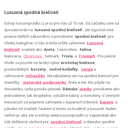
Luxusná spodná bielizeň
Eshop luxusnipradlo.cz je tu pre Vás už 15 rok. Od začiatku sme sa
špecializovali na
luxusnú spodnú bielizeň
, ale vypočuli sme
priania ďalších zákazníkov a ponúkame
spodnú bielizeň
pre
všetky kategórie. U nás si teda určite vyberiete.
Luxusná
bielizeň
značiek ako
Anita
, Calvin Klein,
Felina
,
Naturana,
Obsessive
, Selmark,
Triola
a
Triumph
. Pre pekné
chvíle sa pozrite na široký výber
erotickej bielizne
,
predovšetkým
korzety
,
nočné košieľky
,
tangá
a
rafinované
nohavičky
. Nezabúdame ani na spodnú bielizeň pre
mamičky -
materské podprsenky
Anita a iné. Kto pôjde na
dovolenku, uvíta ponuku plaviek.
Dámske
plavky
ponúkame ako
jednodielne, tak dvojdielne, odvážne bikiny a monokiny. V zimných
mesiacoch sa príjemne zahrejete v županech.Dámské
župany
a
pánske od značiek Taubert a Vestis sú kvalitné a luxusné. Našim
cieľom je, aby ste si eshop www.luxusnipradlo.cz zapamätali ako
Váš obľúbený obchod pre
spodnú bielizeň
a dámske spodné