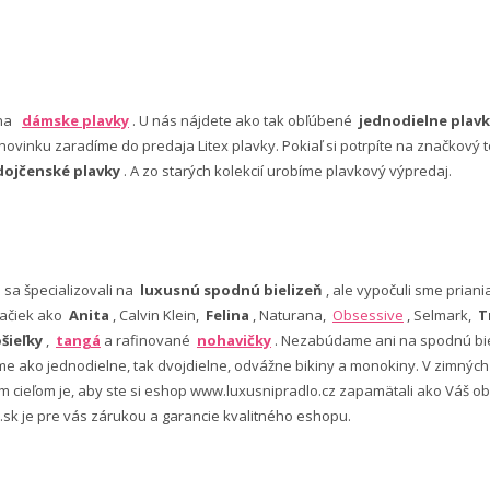
 na
dámske plavky
. U nás nájdete ako tak obľúbené
jednodielne plavk
ovinku zaradíme do predaja Litex plavky. Pokiaľ si potrpíte na značkový t
dojčenské plavky
. A zo starých kolekcií urobíme plavkový výpredaj.
e sa špecializovali na
luxusnú spodnú bielizeň
, ale vypočuli sme pria
ačiek ako
Anita
, Calvin Klein,
Felina
, Naturana,
Obsessive
, Selmark,
T
šieľky
,
tangá
a rafinované
nohavičky
. Nezabúdame ani na spodnú bie
 ako jednodielne, tak dvojdielne, odvážne bikiny a monokiny. V zimný
šim cieľom je, aby ste si eshop www.luxusnipradlo.cz zapamätali ako Váš
 .sk je pre vás zárukou a garancie kvalitného eshopu.