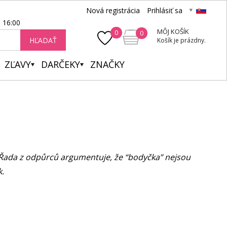
Nová registrácia
Prihlásiť sa
- 16:00
MÔJ KOŠÍK
0
0
HĽADAŤ
Košík je prázdny.
ZĽAVY
DARČEKY
ZNAČKY
 Řada z odpůrců argumentuje, že “bodyčka” nejsou
k.