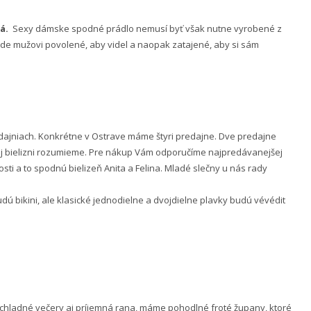
á.
Sexy dámske spodné prádlo nemusí byť však nutne vyrobené z
 bude mužovi povolené, aby videl a naopak zatajené, aby si sám
ajniach. Konkrétne v Ostrave máme štyri predajne. Dve predajne
nej bielizni rozumieme. Pre nákup Vám odporučíme najpredávanejšej
ti a to spodnú bielizeň Anita a Felina. Mladé slečny u nás rady
 bikini, ale klasické jednodielne a dvojdielne plavky budú vévédit
e chladné večery aj príjemná rana, máme pohodlné froté župany, ktoré