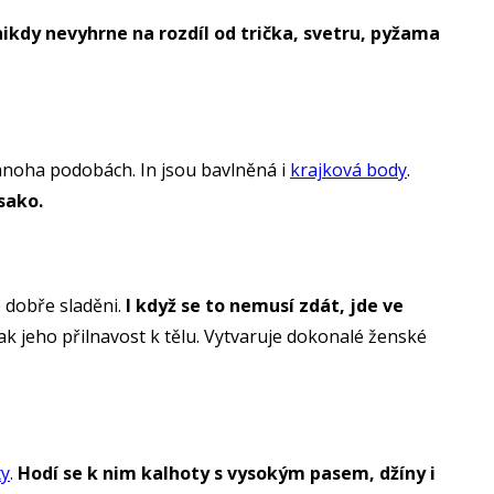
ikdy nevyhrne na rozdíl od trička, svetru, pyžama
 mnoha podobách. In jsou bavlněná i
krajková body
.
sako.
 dobře sladěni.
I když se to nemusí zdát, jde ve
ak jeho přilnavost k tělu. Vytvaruje dokonalé ženské
ty
.
Hodí se k nim kalhoty s vysokým pasem, džíny i