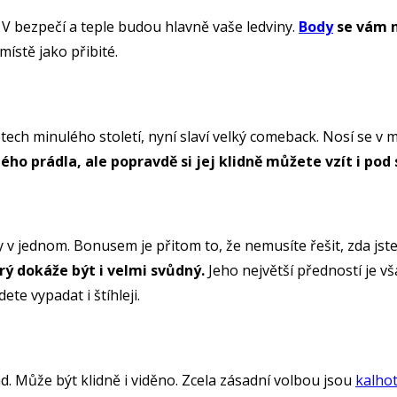
 V bezpečí a teple budou hlavně vaše ledviny.
Body
se vám n
místě jako přibité.
tech minulého století, nyní slaví velký comeback. Nosí se v
ého prádla, ale popravdě si jej klidně můžete vzít i pod 
 v jednom. Bonusem je přitom to, že nemusíte řešit, zda jste
rý dokáže být i velmi svůdný.
Jeho největší předností je vš
ete vypadat i štíhleji.
ad. Může být klidně i viděno. Zcela zásadní volbou jsou
kalho