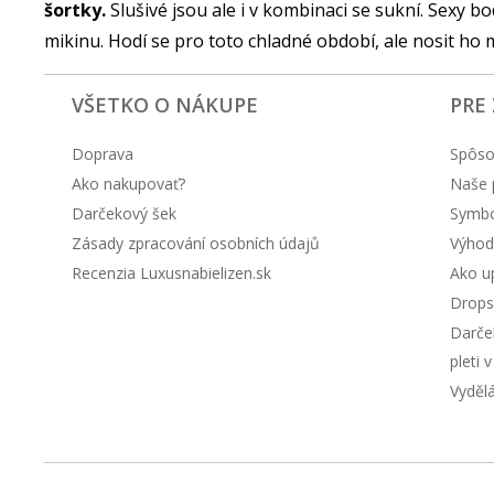
šortky.
Slušivé jsou ale i v kombinaci se sukní. Sexy bod
mikinu. Hodí se pro toto chladné období, ale nosit ho 
VŠETKO O NÁKUPE
PRE
Doprava
Spôso
Ako nakupovať?
Naše 
Darčekový šek
Symbol
Zásady zpracování osobních údajů
Výhod
Recenzia Luxusnabielizen.sk
Ako up
Drops
Darče
pleti 
Vyděl