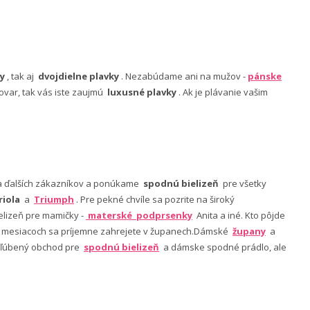
y
, tak aj
dvojdielne plavky
. Nezabúdame ani na mužov -
pánske
ovar, tak vás iste zaujmú
luxusné plavky
. Ak je plávanie vašim
nia ďalších zákazníkov a ponúkame
spodnú bielizeň
pre všetky
riola
a
Triumph
. Pre pekné chvíle sa pozrite na široký
lizeň pre mamičky -
materské podprsenky
Anita a iné. Kto pôjde
ch mesiacoch sa príjemne zahrejete v županech.Dámské
župany
a
 obľúbený obchod pre
spodnú bielizeň
a dámske spodné prádlo, ale