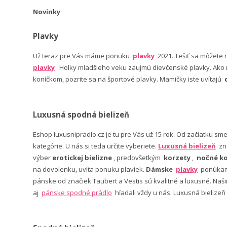
Novinky
Plavky
Už teraz pre Vás máme ponuku
plavky
2021. Tešiť sa môžete
plavky
. Holky mladšieho veku zaujmú dievčenské plavky. Ako n
koníčkom, pozrite sa na športové plavky. Mamičky iste uvítajú
Luxusná spodná bielizeň
Eshop luxusnipradlo.cz je tu pre Vás už 15 rok. Od začiatku sm
kategórie. U nás si teda určite vyberiete.
Luxusná bielizeň
zn
výber
erotickej bielizne
, predovšetkým
korzety
,
nočné ko
na dovolenku, uvíta ponuku plaviek.
Dámske
plavky
ponúkame
pánske od značiek Taubert a Vestis sú kvalitné a luxusné. Na
aj
pánske spodné prádlo
hľadali vždy u nás. Luxusná bielizeň