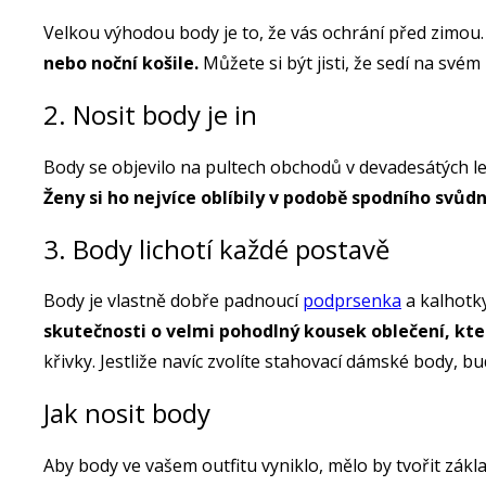
Velkou výhodou body je to, že vás ochrání před zimou.
nebo noční košile.
Můžete si být jisti, že sedí na svém 
2. Nosit body je in
Body se objevilo na pultech obchodů v devadesátých le
Ženy si ho nejvíce oblíbily v podobě spodního svůdn
3. Body lichotí každé postavě
Body je vlastně dobře padnoucí
podprsenka
a kalhotky
skutečnosti o velmi pohodlný kousek oblečení, kte
křivky. Jestliže navíc zvolíte stahovací dámské body, bud
Jak nosit body
Aby body ve vašem outfitu vyniklo, mělo by tvořit zákl