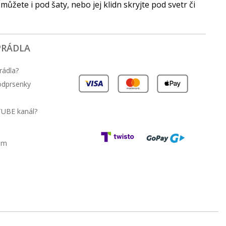
 můžete i pod šaty, nebo jej klidn skryjte pod svetr či
PRÁDLA
rádla?
podprsenky
TUBE kanál?
am