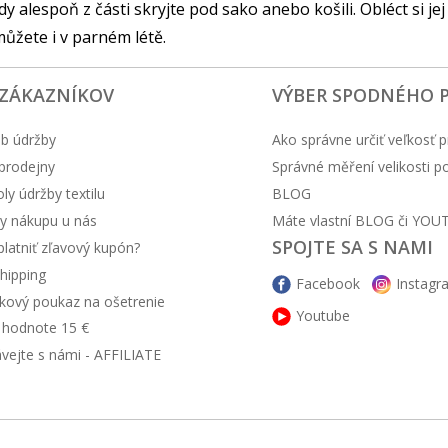
y alespoň z části skryjte pod sako anebo košili. Obléct si jej
můžete i v parném létě.
 ZÁKAZNÍKOV
VÝBER SPODNÉHO 
b údržby
Ako správne určiť veľkosť p
prodejny
Správné měření velikosti 
y údržby textilu
BLOG
y nákupu u nás
Máte vlastní BLOG či YOU
SPOJTE SA S NAMI
latniť zľavový kupón?
hipping
Facebook
Instagr
kový poukaz na ošetrenie
Youtube
v hodnote 15 €
ávejte s námi - AFFILIATE