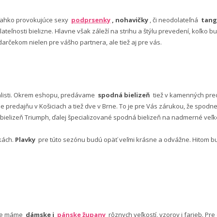
ľahko provokujúce sexy
podprsenky
, nohavičky
, či neodolateľná
tang
lateľnosti bielizne. Hlavne však záleží na strihu a štýlu prevedení, koľko
rčekom nielen pre vášho partnera, ale tiež aj pre vás.
alisti. Okrem eshopu, predávame
spodná bielizeň
tiež v kamenných pred
predajňu v Košiciach a tiež dve v Brne. To je pre Vás zárukou, že spod
ielizeň Triumph, ďalej špecializované spodná bielizeň na nadmerné veľkos
vkách.
Plavky
pre túto sezónu budú opäť veľmi krásne a odvážne. Hitom budú
nuke máme
dámske i
pánske župany
rôznych veľkostí, vzorov i farieb. Pr