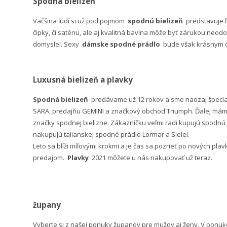
Spodná bielizeň
Väčšina ľudí si už pod pojmom
spodnú bielizeň
predstavuje 
čipky, či saténu, ale aj kvalitná bavlna môže byť zárukou neodo
domyslel. Sexy
dámske spodné prádlo
bude však krásnym da
Luxusná bielizeň a plavky
Spodná bielizeň
predávame už 12 rokov a sme naozaj špeci
SARA, predajňu GEMINI a značkový obchod Triumph. Ďalej máme 
značky spodnej bielizne. Zákazníčku veľmi radi kupujú spodnú b
nakupujú talianskej spodné prádlo Lormar a Sielei.
Leto sa blíži míľovými krokmi a je čas sa pozrieť po nových pla
predajom.
Plavky
2021 môžete u nás nakupovať už teraz.
župany
Vyberte si z našej ponuky županov pre mužov aj ženy. V po