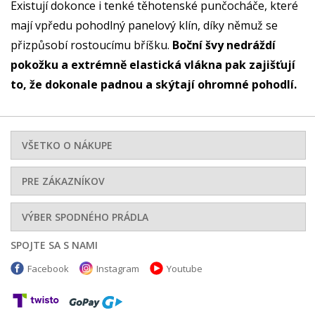
Existují dokonce i tenké těhotenské punčocháče, které
mají vpředu pohodlný panelový klín, díky němuž se
přizpůsobí rostoucímu bříšku.
Boční švy nedráždí
pokožku a extrémně elastická vlákna pak zajišťují
to, že dokonale padnou a skýtají ohromné pohodlí.
VŠETKO O NÁKUPE
PRE ZÁKAZNÍKOV
VÝBER SPODNÉHO PRÁDLA
SPOJTE SA S NAMI
Facebook
Instagram
Youtube