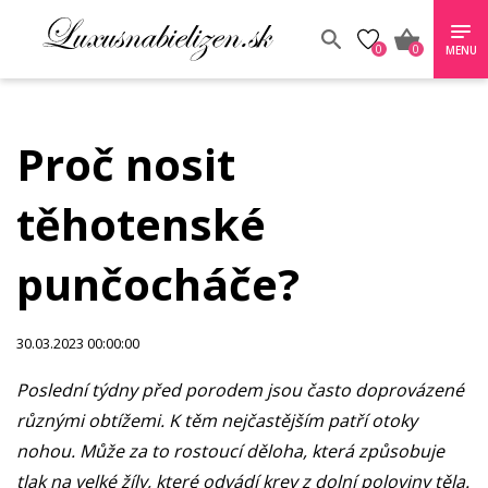
0
0
MENU
Proč nosit
těhotenské
punčocháče?
30.03.2023 00:00:00
Poslední týdny před porodem jsou často doprovázené
různými obtížemi. K těm nejčastějším patří otoky
nohou. Může za to rostoucí děloha, která způsobuje
tlak na velké žíly, které odvádí krev z dolní poloviny těla.