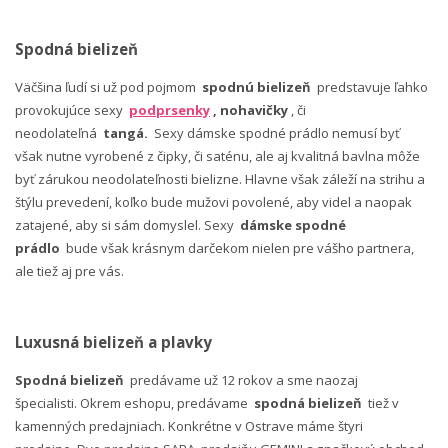
Spodná bielizeň
Väčšina ľudí si už pod pojmom
spodnú bielizeň
predstavuje ľahko
provokujúce sexy
podprsenky
, nohavičky
, či
neodolateľná
tangá.
Sexy dámske spodné prádlo nemusí byť
však nutne vyrobené z čipky, či saténu, ale aj kvalitná bavlna môže
byť zárukou neodolateľnosti bielizne. Hlavne však záleží na strihu a
štýlu prevedení, koľko bude mužovi povolené, aby videl a naopak
zatajené, aby si sám domyslel. Sexy
dámske spodné
prádlo
bude však krásnym darčekom nielen pre vášho partnera,
ale tiež aj pre vás.
Luxusná bielizeň a plavky
Spodná bielizeň
predávame už 12 rokov a sme naozaj
špecialisti. Okrem eshopu, predávame
spodná bielizeň
tiež v
kamenných predajniach. Konkrétne v Ostrave máme štyri