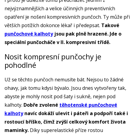
I proto je důležité tomu předcházet. Jedním z
nejvýznamnějších a velice účinných preventivních
opatření je nošení kompresivních punčoch. Ty může při
větších potížích dokonce lékař i předepsat.
Takové
punčochové kalhoty
jsou pak plně hrazené. Jde o
speciální punčocháče v II. kompresivní třídě.
Nosit kompresní punčochy je
pohodlné
Už se těchto punčoch nemusíte bát. Nejsou to žádné
ohavy, jak tomu kdysi bývalo. Jsou dnes vytvořeny tak,
abyste je mohly nosit pod šaty i sukně, nejen pod
kalhoty.
Dobře zvolené
těhotenské punčochové
kalhoty
navíc dokáží ulevit i páteři a podpoří také i
rostoucí bříško, čímž zvýší celkový komfort života
maminky.
Díky superelastické příze rostou