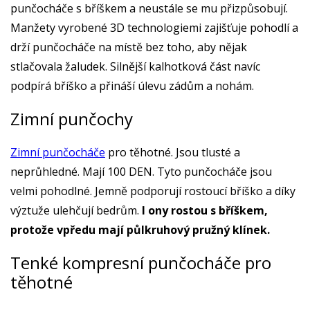
punčocháče s bříškem a neustále se mu přizpůsobují.
Manžety vyrobené 3D technologiemi zajišťuje pohodlí a
drží punčocháče na místě bez toho, aby nějak
stlačovala žaludek. Silnější kalhotková část navíc
podpírá bříško a přináší úlevu zádům a nohám.
Zimní punčochy
Zimní punčocháče
pro těhotné. Jsou tlusté a
neprůhledné. Mají 100 DEN. Tyto punčocháče jsou
velmi pohodlné. Jemně podporují rostoucí bříško a díky
výztuže ulehčují bedrům.
I ony rostou s bříškem,
protože vpředu mají půlkruhový pružný klínek.
Tenké kompresní punčocháče pro
těhotné