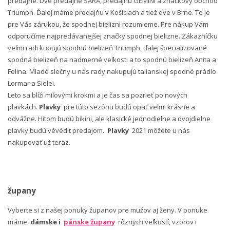
predajne. Dve predajne SARA, predajňu GEMINI a značkový obchod
Triumph. Ďalej máme predajňu v Košiciach a tiež dve v Brne. To je
pre Vás zárukou, že spodnej bielizni rozumieme. Pre nákup Vám
odporučíme najpredávanejšej značky spodnej bielizne. Zákazníčku
veľmi radi kupujú spodnú bielizeň Triumph, ďalej špecializované
spodná bielizeň na nadmerné veľkosti a to spodnú bielizeň Anita a
Felina. Mladé slečny u nás rady nakupujú talianskej spodné prádlo
Lormar a Sielei.
Leto sa blíži míľovými krokmi a je čas sa pozrieť po nových
plavkách.
Plavky
pre túto sezónu budú opäť veľmi krásne a
odvážne. Hitom budú bikini, ale klasické jednodielne a dvojdielne
plavky budú vévédit predajom.
Plavky
2021 môžete u nás
nakupovať už teraz.
župany
Vyberte si z našej ponuky županov pre mužov aj ženy. V ponuke
máme
dámske i
pánske župany
rôznych veľkostí, vzorov i