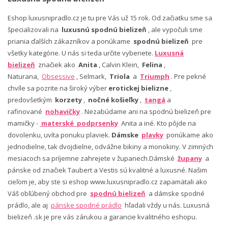
Eshop luxusnipradlo.cz je tu pre Vás už 15 rok. Od začiatku sme sa
špecializovali na
luxusnú spodnú bielizeň
, ale vypočuli sme
priania ďalších zákazníkov a ponúkame
spodnú bielizeň
pre
všetky kategórie. U nás si teda určite vyberiete.
Luxusná
bielizeň
značiek ako
Anita
, Calvin Klein,
Felina
,
Naturana,
Obsessive
, Selmark,
Triola
a
Triumph
. Pre pekné
chvíle sa pozrite na široký výber
erotickej bielizne
,
predovšetkým
korzety
,
nočné košieľky
,
tangá
a
rafinované
nohavičky
. Nezabúdame ani na spodnú bielizeň pre
mamičky -
materské podprsenky
Anita a iné. Kto pôjde na
dovolenku, uvíta ponuku plaviek.
Dámske
plavky
ponúkame ako
jednodielne, tak dvojdielne, odvážne bikiny a monokiny. V zimných
mesiacoch sa príjemne zahrejete v županech.Dámské
župany
a
pánske od značiek Taubert a Vestis sú kvalitné a luxusné. Našim
cieľom je, aby ste si eshop www.luxusnipradlo.cz zapamätali ako
Váš obľúbený obchod pre
spodnú bielizeň
a dámske spodné
prádlo, ale aj
pánske spodné prádlo
hľadali vždy u nás. Luxusná
bielizeň .sk je pre vás zárukou a garancie kvalitného eshopu.