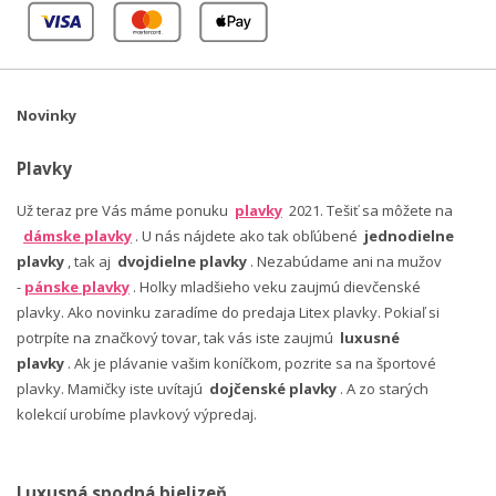
Novinky
Plavky
Už teraz pre Vás máme ponuku
plavky
2021. Tešiť sa môžete na
dámske plavky
. U nás nájdete ako tak obľúbené
jednodielne
plavky
, tak aj
dvojdielne plavky
. Nezabúdame ani na mužov
-
pánske plavky
. Holky mladšieho veku zaujmú dievčenské
plavky. Ako novinku zaradíme do predaja Litex plavky. Pokiaľ si
potrpíte na značkový tovar, tak vás iste zaujmú
luxusné
plavky
. Ak je plávanie vašim koníčkom, pozrite sa na športové
plavky. Mamičky iste uvítajú
dojčenské plavky
. A zo starých
kolekcií urobíme plavkový výpredaj.
Luxusná spodná bielizeň