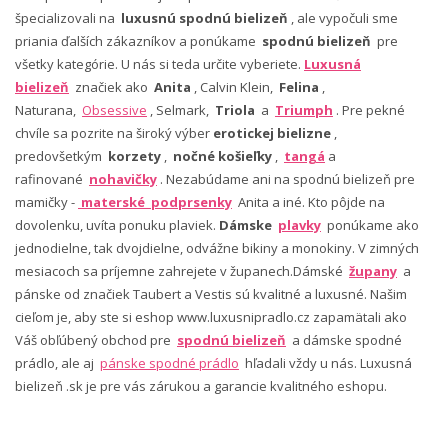
špecializovali na
luxusnú spodnú bielizeň
, ale vypočuli sme
priania ďalších zákazníkov a ponúkame
spodnú bielizeň
pre
všetky kategórie. U nás si teda určite vyberiete.
Luxusná
bielizeň
značiek ako
Anita
, Calvin Klein,
Felina
,
Naturana,
Obsessive
, Selmark,
Triola
a
Triumph
. Pre pekné
chvíle sa pozrite na široký výber
erotickej bielizne
,
predovšetkým
korzety
,
nočné košieľky
,
tangá
a
rafinované
nohavičky
. Nezabúdame ani na spodnú bielizeň pre
mamičky -
materské podprsenky
Anita a iné. Kto pôjde na
dovolenku, uvíta ponuku plaviek.
Dámske
plavky
ponúkame ako
jednodielne, tak dvojdielne, odvážne bikiny a monokiny. V zimných
mesiacoch sa príjemne zahrejete v županech.Dámské
župany
a
pánske od značiek Taubert a Vestis sú kvalitné a luxusné. Našim
cieľom je, aby ste si eshop www.luxusnipradlo.cz zapamätali ako
Váš obľúbený obchod pre
spodnú bielizeň
a dámske spodné
prádlo, ale aj
pánske spodné prádlo
hľadali vždy u nás. Luxusná
bielizeň .sk je pre vás zárukou a garancie kvalitného eshopu.