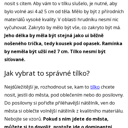
nosit s citem. Aby vám to v tílku slušelo, je nutné, aby
bylo volné asi 4 až 5 cm od těla. Mělo by být z přírodních
materiálů vysoké kvality. V oblasti hrudníku nesmí nic
vyčuhovat. Zakryto by mělo být vše, co zakryto být má.
Jeho délka by měla být stejná jako ui běžně
nošeného trička, tedy kousek pod opasek. Ramínka
by neměla být užší než 7 cm. Tílko nesmí být
síťované.
Jak vybrat to správné tílko?
Nejdůležitější je, rozhodnout se, kam to
tílko
chcete
nosit, jestli do města, pod oblečením nebo do posilovny.
Do posilovny si pořiďte přiléhavější nátělník, ven do
města si oblečte volnější nátělník z kvalitního materiálu.
Nebojte se vzorů.
Pokud s ním jdete do města,
můžete si to dovolit, protože jde o dominantní