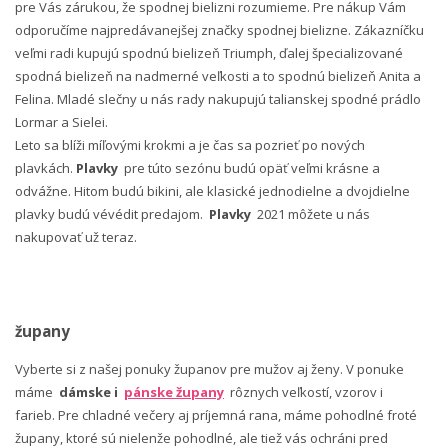
pre Vás zárukou, že spodnej bielizni rozumieme. Pre nákup Vám
odporučíme najpredávanejšej značky spodnej bielizne. Zákazníčku
veľmi radi kupujú spodnú bielizeň Triumph, ďalej špecializované
spodná bielizeň na nadmerné veľkosti a to spodnú bielizeň Anita a
Felina. Mladé slečny u nás rady nakupujú talianskej spodné prádlo
Lormar a Sielei.
Leto sa blíži míľovými krokmi a je čas sa pozrieť po nových
plavkách.
Plavky
pre túto sezónu budú opäť veľmi krásne a
odvážne. Hitom budú bikini, ale klasické jednodielne a dvojdielne
plavky budú vévédit predajom.
Plavky
2021 môžete u nás
nakupovať už teraz.
župany
Vyberte si z našej ponuky županov pre mužov aj ženy. V ponuke
máme
dámske i
pánske župany
rôznych veľkostí, vzorov i
farieb. Pre chladné večery aj príjemná rana, máme pohodlné froté
župany, ktoré sú nielenže pohodlné, ale tiež vás ochráni pred