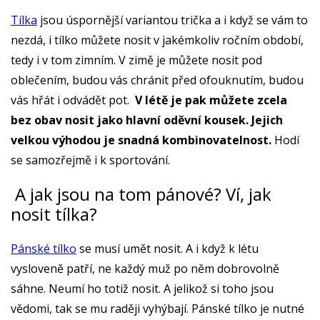
Tílka
jsou úspornější variantou trička a i když se vám to
nezdá, i tílko můžete nosit v jakémkoliv ročním období,
tedy i v tom zimním. V zimě je můžete nosit pod
oblečením, budou vás chránit před ofouknutím, budou
vás hřát i odvádět pot.
V létě je pak můžete zcela
bez obav nosit jako hlavní oděvní kousek. Jejich
velkou výhodou je snadná kombinovatelnost.
Hodí
se samozřejmě i k sportování.
A jak jsou na tom pánové? Ví, jak
nosit tílka?
Pánské tílko
se musí umět nosit. A i když k létu
vysloveně patří, ne každý muž po něm dobrovolně
sáhne. Neumí ho totiž nosit. A jelikož si toho jsou
vědomi, tak se mu raději vyhýbají. Pánské tílko je nutné