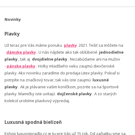
Novinky
Plavky
Už teraz pre Vás máme ponuku
plavky
2021. Tešiť sa môžete na
dámske plavky
. U nás nájdete ako tak obľúbené
jednodielne
plavky
, tak aj
dvojdielne plavky
. Nezabúdame ani na mužov
-
pánske plavky
. Holky mladšieho veku zaujmú dievčenské
plavky. Ako novinku zaradíme do predaja Litex plavky. Pokiaľ si
potrpíte na značkový tovar, tak vás iste zaujmú
luxusné
plavky
. Ak je plávanie vašim koníčkom, pozrite sa na športové
plavky. Mamičky iste uvítajú
dojčenské plavky
. A zo starých
kolekcií urobíme plavkový výpredaj.
Luxusná spodná bielizeň
Eshop luxusnipradlo.cz je tu pre Vás už 15 rok. Od začiatku sme sa