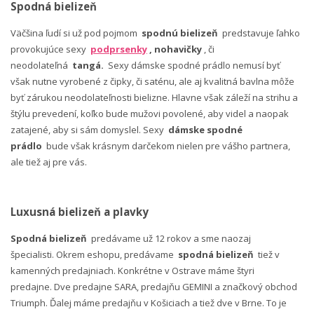
Spodná bielizeň
Väčšina ľudí si už pod pojmom
spodnú bielizeň
predstavuje ľahko
provokujúce sexy
podprsenky
, nohavičky
, či
neodolateľná
tangá.
Sexy dámske spodné prádlo nemusí byť
však nutne vyrobené z čipky, či saténu, ale aj kvalitná bavlna môže
byť zárukou neodolateľnosti bielizne. Hlavne však záleží na strihu a
štýlu prevedení, koľko bude mužovi povolené, aby videl a naopak
zatajené, aby si sám domyslel. Sexy
dámske spodné
prádlo
bude však krásnym darčekom nielen pre vášho partnera,
ale tiež aj pre vás.
Luxusná bielizeň a plavky
Spodná bielizeň
predávame už 12 rokov a sme naozaj
špecialisti. Okrem eshopu, predávame
spodná bielizeň
tiež v
kamenných predajniach. Konkrétne v Ostrave máme štyri
predajne. Dve predajne SARA, predajňu GEMINI a značkový obchod
Triumph. Ďalej máme predajňu v Košiciach a tiež dve v Brne. To je