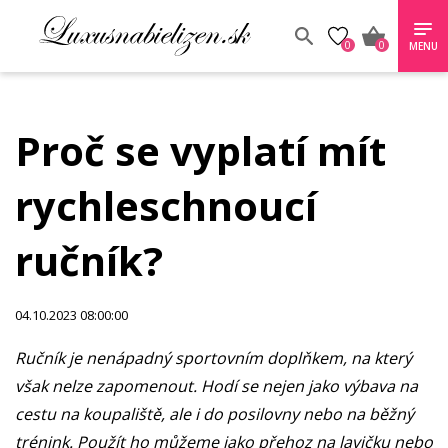
0
0
MENU
Proč se vyplatí mít
rychleschnoucí
ručník?
04.10.2023 08:00:00
Ručník je nenápadný sportovním doplňkem, na který
však nelze zapomenout. Hodí se nejen jako výbava na
cestu na koupaliště, ale i do posilovny nebo na běžný
trénink. Použít ho můžeme jako přehoz na lavičku nebo