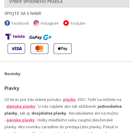
VÝBER SPODNÉHO PRÁDLA
SPOJTE SA S NAMI
Facebook
Instagram
Youtube
Novinky
Plavky
Už teraz pre Vás máme ponuku
plavky
2021. Tešiť sa môžete na
dámske plavky
. U nás nájdete ako tak obľúbené
jednodielne
plavky
, tak aj
dvojdielne plavky
. Nezabúdame ani na mužov
-
pánske plavky
. Holky mladšieho veku zaujmú dievčenské
plavky. Ako novinku zaradíme do predaja Litex plavky. Pokiaľ si