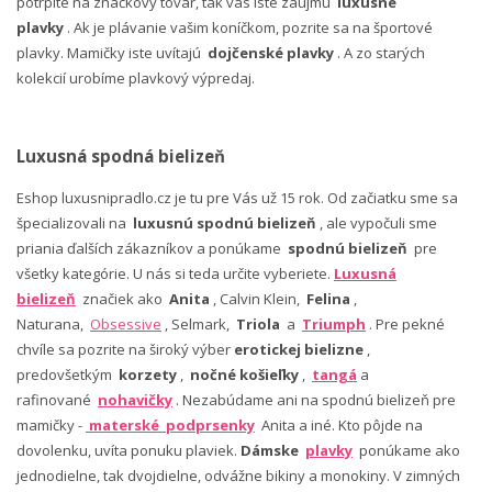
potrpíte na značkový tovar, tak vás iste zaujmú
luxusné
plavky
. Ak je plávanie vašim koníčkom, pozrite sa na športové
plavky. Mamičky iste uvítajú
dojčenské plavky
. A zo starých
kolekcií urobíme plavkový výpredaj.
Luxusná spodná bielizeň
Eshop luxusnipradlo.cz je tu pre Vás už 15 rok. Od začiatku sme sa
špecializovali na
luxusnú spodnú bielizeň
, ale vypočuli sme
priania ďalších zákazníkov a ponúkame
spodnú bielizeň
pre
všetky kategórie. U nás si teda určite vyberiete.
Luxusná
bielizeň
značiek ako
Anita
, Calvin Klein,
Felina
,
Naturana,
Obsessive
, Selmark,
Triola
a
Triumph
. Pre pekné
chvíle sa pozrite na široký výber
erotickej bielizne
,
predovšetkým
korzety
,
nočné košieľky
,
tangá
a
rafinované
nohavičky
. Nezabúdame ani na spodnú bielizeň pre
mamičky -
materské podprsenky
Anita a iné. Kto pôjde na
dovolenku, uvíta ponuku plaviek.
Dámske
plavky
ponúkame ako
jednodielne, tak dvojdielne, odvážne bikiny a monokiny. V zimných