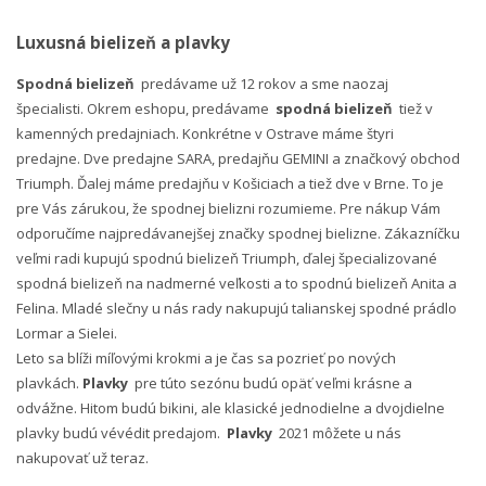
Luxusná bielizeň a plavky
Spodná bielizeň
predávame už 12 rokov a sme naozaj
špecialisti. Okrem eshopu, predávame
spodná bielizeň
tiež v
kamenných predajniach. Konkrétne v Ostrave máme štyri
predajne. Dve predajne SARA, predajňu GEMINI a značkový obchod
Triumph. Ďalej máme predajňu v Košiciach a tiež dve v Brne. To je
pre Vás zárukou, že spodnej bielizni rozumieme. Pre nákup Vám
odporučíme najpredávanejšej značky spodnej bielizne. Zákazníčku
veľmi radi kupujú spodnú bielizeň Triumph, ďalej špecializované
spodná bielizeň na nadmerné veľkosti a to spodnú bielizeň Anita a
Felina. Mladé slečny u nás rady nakupujú talianskej spodné prádlo
Lormar a Sielei.
Leto sa blíži míľovými krokmi a je čas sa pozrieť po nových
plavkách.
Plavky
pre túto sezónu budú opäť veľmi krásne a
odvážne. Hitom budú bikini, ale klasické jednodielne a dvojdielne
plavky budú vévédit predajom.
Plavky
2021 môžete u nás
nakupovať už teraz.