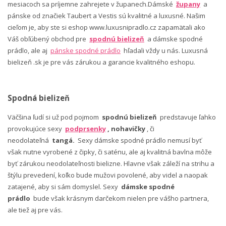
mesiacoch sa príjemne zahrejete v županech.Dámské
župany
a
pánske od značiek Taubert a Vestis sú kvalitné a luxusné. Našim
cieľom je, aby ste si eshop www.luxusnipradlo.cz zapamätali ako
Váš obľúbený obchod pre
spodnú bielizeň
a dámske spodné
prádlo, ale aj
pánske spodné prádlo
hľadali vždy u nás. Luxusná
bielizeň .sk je pre vás zárukou a garancie kvalitného eshopu.
Spodná bielizeň
Väčšina ľudí si už pod pojmom
spodnú bielizeň
predstavuje ľahko
provokujúce sexy
podprsenky
, nohavičky
, či
neodolateľná
tangá.
Sexy dámske spodné prádlo nemusí byť
však nutne vyrobené z čipky, či saténu, ale aj kvalitná bavlna môže
byť zárukou neodolateľnosti bielizne. Hlavne však záleží na strihu a
štýlu prevedení, koľko bude mužovi povolené, aby videl a naopak
zatajené, aby si sám domyslel. Sexy
dámske spodné
prádlo
bude však krásnym darčekom nielen pre vášho partnera,
ale tiež aj pre vás.