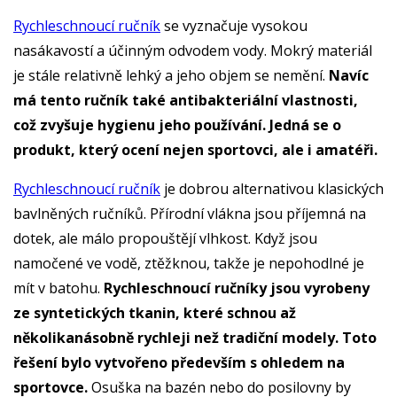
Rychleschnoucí ručník
se vyznačuje vysokou
nasákavostí a účinným odvodem vody. Mokrý materiál
je stále relativně lehký a jeho objem se nemění.
Navíc
má tento ručník také antibakteriální vlastnosti,
což zvyšuje hygienu jeho používání. Jedná se o
produkt, který ocení nejen sportovci, ale i amatéři.
Rychleschnoucí ručník
je dobrou alternativou klasických
bavlněných ručníků. Přírodní vlákna jsou příjemná na
dotek, ale málo propouštějí vlhkost. Když jsou
namočené ve vodě, ztěžknou, takže je nepohodlné je
mít v batohu.
Rychleschnoucí ručníky jsou vyrobeny
ze syntetických tkanin, které schnou až
několikanásobně rychleji než tradiční modely. Toto
řešení bylo vytvořeno především s ohledem na
sportovce.
Osuška na bazén nebo do posilovny by