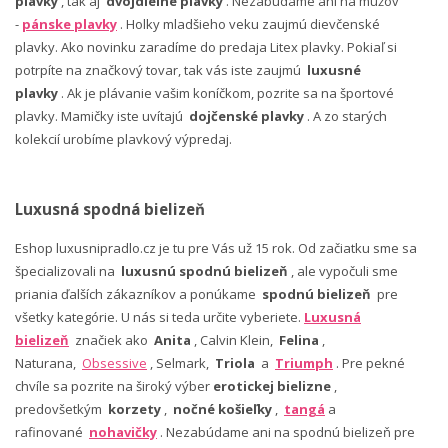
plavky
, tak aj
dvojdielne plavky
. Nezabúdame ani na mužov
-
pánske plavky
. Holky mladšieho veku zaujmú dievčenské
plavky. Ako novinku zaradíme do predaja Litex plavky. Pokiaľ si
potrpíte na značkový tovar, tak vás iste zaujmú
luxusné
plavky
. Ak je plávanie vašim koníčkom, pozrite sa na športové
plavky. Mamičky iste uvítajú
dojčenské plavky
. A zo starých
kolekcií urobíme plavkový výpredaj.
Luxusná spodná bielizeň
Eshop luxusnipradlo.cz je tu pre Vás už 15 rok. Od začiatku sme sa
špecializovali na
luxusnú spodnú bielizeň
, ale vypočuli sme
priania ďalších zákazníkov a ponúkame
spodnú bielizeň
pre
všetky kategórie. U nás si teda určite vyberiete.
Luxusná
bielizeň
značiek ako
Anita
, Calvin Klein,
Felina
,
Naturana,
Obsessive
, Selmark,
Triola
a
Triumph
. Pre pekné
chvíle sa pozrite na široký výber
erotickej bielizne
,
predovšetkým
korzety
,
nočné košieľky
,
tangá
a
rafinované
nohavičky
. Nezabúdame ani na spodnú bielizeň pre