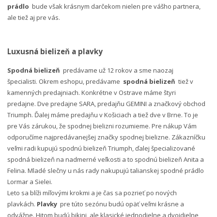
prádlo
bude však krásnym darčekom nielen pre vášho partnera,
ale tiež aj pre vás.
Luxusná bielizeň a plavky
Spodná bielizeň
predávame už 12 rokov a sme naozaj
špecialisti. Okrem eshopu, predávame
spodná bielizeň
tiež v
kamenných predajniach. Konkrétne v Ostrave máme štyri
predajne. Dve predajne SARA, predajňu GEMINI a značkový obchod
Triumph. Ďalej máme predajňu v Košiciach a tiež dve v Brne. To je
pre Vás zárukou, že spodnej bielizni rozumieme. Pre nákup Vám
odporučíme najpredávanejšej značky spodnej bielizne. Zákazníčku
veľmi radi kupujú spodnú bielizeň Triumph, ďalej špecializované
spodná bielizeň na nadmerné veľkosti a to spodnú bielizeň Anita a
Felina. Mladé slečny u nás rady nakupujú talianskej spodné prádlo
Lormar a Sielei.
Leto sa blíži míľovými krokmi a je čas sa pozrieť po nových
plavkách.
Plavky
pre túto sezónu budú opäť veľmi krásne a
odvážne. Hitom budú bikini, ale klasické jednodielne a dvojdielne