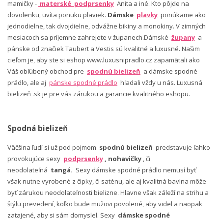
mamičky -
materské podprsenky
Anita a iné. Kto pôjde na
dovolenku, uvíta ponuku plaviek.
Dámske
plavky
ponúkame ako
jednodielne, tak dvojdielne, odvážne bikiny a monokiny. V zimných
mesiacoch sa príjemne zahrejete v županech.Dámské
župany
a
pánske od značiek Taubert a Vestis sú kvalitné a luxusné. Našim
cieľom je, aby ste si eshop www.luxusnipradlo.cz zapamätali ako
Váš obľúbený obchod pre
spodnú bielizeň
a dámske spodné
prádlo, ale aj
pánske spodné prádlo
hľadali vždy u nás. Luxusná
bielizeň .sk je pre vás zárukou a garancie kvalitného eshopu.
Spodná bielizeň
Väčšina ľudí si už pod pojmom
spodnú bielizeň
predstavuje ľahko
provokujúce sexy
podprsenky
, nohavičky
, či
neodolateľná
tangá.
Sexy dámske spodné prádlo nemusí byť
však nutne vyrobené z čipky, či saténu, ale aj kvalitná bavlna môže
byť zárukou neodolateľnosti bielizne. Hlavne však záleží na strihu a
štýlu prevedení, koľko bude mužovi povolené, aby videl a naopak
zatajené, aby si sám domyslel. Sexy
dámske spodné