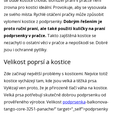
se bude kostice chovat. Bohužel praní v pračce není
zrovna pro kostici ideální. Provokuje, aby se vysouvala
ze svého místa. Rychlé otáčení pračky může způsobit
vylomení kostice z podprsenky.
Dobrým řešením je
proto ruční praní, ale také použití kuličky na praní
podprsenky v pračce.
Takto zajištěná kostice se
nezachytí o ostatní věci v pračce a nepoškodí se. Dobré
jsou i ochranné pytlíky.
Velikost poprsí a kostice
Zde začínají největší problémy s kosticemi. Nejvíce totiž
kostice vycházejí tam, kde jsou velká a těžká prsa.
Vylézají ven proto, že je přirozeně tlačí váha na kostice.
Velká prsa potřebují skutečně dobrou podprsenku od
prověřeného výrobce. Velikost
podprsenka
-balkonova-
tango-core-3251-panache/" target="_self">podprsenky