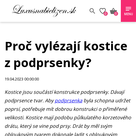
0
0
MENU
Proč vylézají kostice
z podprsenky?
19.04.2023 00:00:00
Kostice jsou součástí konstrukce podprsenky. Dávají
podprsence tvar. Aby
podprsenka
byla schopna udržet
poprsí, potřebuje mít dobrou konstrukci o přiměřené
velikosti. Kostice mají podobu půlkulatého korzetového
drátu, který se vine pod prsy. Drát by měl svým
obloukovým tvarem dokonale ladit s obloukovým