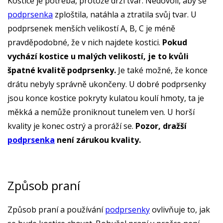
Kostice je potřeba, protože drží tvar. Nedovolí, aby se
podprsenka
zploštila, natáhla a ztratila svůj tvar. U
podprsenek menších velikostí A, B, C je méně
pravděpodobné, že v nich najdete kostici.
Pokud
vychází kostice u malých velikostí, je to kvůli
špatné kvalitě podprsenky.
Je také možné, že konce
drátu nebyly správně ukončeny. U dobré podprsenky
jsou konce kostice pokryty kulatou koulí hmoty, ta je
měkká a nemůže proniknout tunelem ven. U horší
kvality je konec ostrý a proráží se.
Pozor, dražší
podprsenka
není zárukou kvality.
Způsob praní
Způsob praní a používání
podprsenky
ovlivňuje to, jak