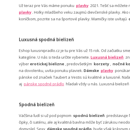
Už teraz pre Vás máme ponuku
plavky
2021. Tešiť sa môžete
plavky
. Holky mladšieho veku zaujmú dievčenské plavky. Ako n
koníčkom, pozrite sa na športové plavky. Mamičky iste uvítajú
Luxusná spodná bielizeň
Eshop luxusnipradlo.cz je tu pre Vás už 15 rok. Od začiatku sm
kategórie. U nás si teda určite vyberiete.
Luxusná bielizeň
zn
výber
erotickej bielizne
, predovšetkým
korzety
,
nočné ko
na dovolenku, uvíta ponuku plaviek.
Dámske
plavky
ponúkame
pánske od značiek Taubert a Vestis sú kvalitné a luxusné. Na
aj
pánske spodné prádlo
hľadali vždy u nás. Luxusná bielizeň
Spodná bielizeň
Väčšina ľudí si už pod pojmom
spodnú bielizeň
predstavuje 
čipky, či saténu, ale aj kvalitná bavlna môže byť zárukou neodo
domyslel. Sexy
dámske spodné prádlo
bude však krásnym da