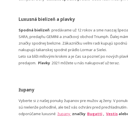
Luxusná bielizeň a plavky
Spodná bielizeň
predávame už 12 rokov a sme naozaj špeci
SARA, predajňu GEMINI a značkový obchod Triumph. Ďalej máme 
značky spodnej bielizne. Zákazníčku veľmi radi kupujú spodnú b
nakupujú talianskej spodné prádlo Lormar a Sielei.
Leto sa blíži míľovými krokmi a je čas sa pozrieť po nových pla
predajom.
Plavky
2021 môžete u nás nakupovať už teraz.
župany
Vyberte si z našej ponuky županov pre mužov aj ženy. V po
sú nielenže pohodlné, ale tiež vás ochráni pred prechladnutím
odporúčame luxusné
župany
značky
Bugatti
,
Vestis
ale