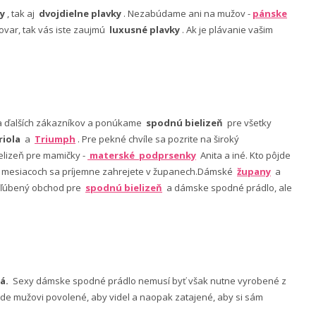
y
, tak aj
dvojdielne plavky
. Nezabúdame ani na mužov -
pánske
ovar, tak vás iste zaujmú
luxusné plavky
. Ak je plávanie vašim
nia ďalších zákazníkov a ponúkame
spodnú bielizeň
pre všetky
riola
a
Triumph
. Pre pekné chvíle sa pozrite na široký
lizeň pre mamičky -
materské podprsenky
Anita a iné. Kto pôjde
ch mesiacoch sa príjemne zahrejete v županech.Dámské
župany
a
 obľúbený obchod pre
spodnú bielizeň
a dámske spodné prádlo, ale
á.
Sexy dámske spodné prádlo nemusí byť však nutne vyrobené z
 bude mužovi povolené, aby videl a naopak zatajené, aby si sám