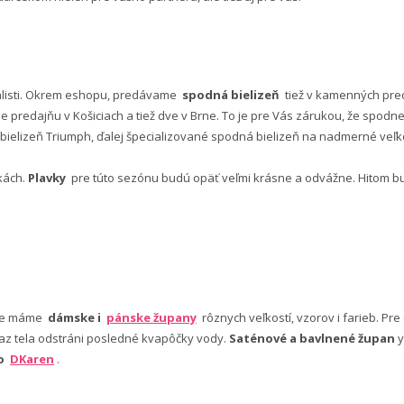
alisti. Okrem eshopu, predávame
spodná bielizeň
tiež v kamenných pred
predajňu v Košiciach a tiež dve v Brne. To je pre Vás zárukou, že spod
ielizeň Triumph, ďalej špecializované spodná bielizeň na nadmerné veľkos
vkách.
Plavky
pre túto sezónu budú opäť veľmi krásne a odvážne. Hitom budú
nuke máme
dámske i
pánske župany
rôznych veľkostí, vzorov i farieb. Pr
 az tela odstráni posledné kvapôčky vody.
Saténové a bavlnené župan
y
bo
DKaren
.