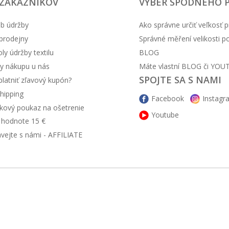
 ZÁKAZNÍKOV
VÝBER SPODNÉHO 
b údržby
Ako správne určiť veľkosť p
prodejny
Správné měření velikosti 
y údržby textilu
BLOG
y nákupu u nás
Máte vlastní BLOG či YOU
SPOJTE SA S NAMI
latniť zľavový kupón?
hipping
Facebook
Instagr
kový poukaz na ošetrenie
Youtube
v hodnote 15 €
ávejte s námi - AFFILIATE