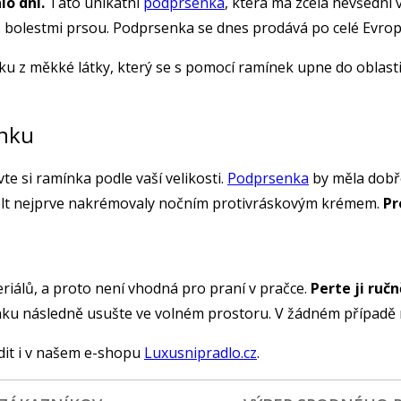
lo dní.
Tato unikátní
podprsenka
, která má zcela nevšední
 bolestmi prsou. Podprsenka se dnes prodává po celé Evrop
z měkké látky, který se s pomocí ramínek upne do oblasti m
enku
e si ramínka podle vaší velikosti.
Podprsenka
by měla dobře
olt nejprve nakrémovaly nočním protivráskovým krémem.
Pr
riálů, a proto není vhodná pro praní v pračce.
Perte ji ruč
 následně usušte ve volném prostoru. V žádném případě nev
dit i v našem e-shopu
Luxusnipradlo.cz
.