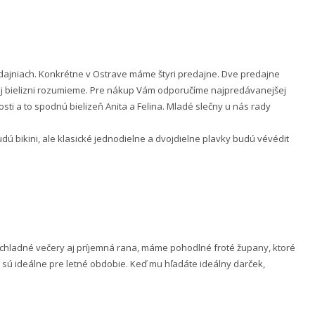
ajniach. Konkrétne v Ostrave máme štyri predajne. Dve predajne
nej bielizni rozumieme. Pre nákup Vám odporučíme najpredávanejšej
ti a to spodnú bielizeň Anita a Felina. Mladé slečny u nás rady
 bikini, ale klasické jednodielne a dvojdielne plavky budú vévédit
e chladné večery aj príjemná rana, máme pohodlné froté župany, ktoré
 sú ideálne pre letné obdobie. Keď mu hľadáte ideálny darček,