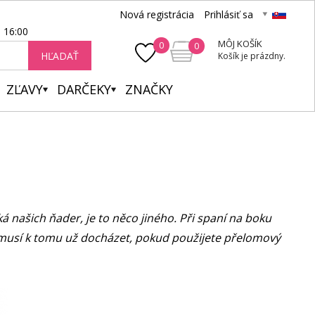
Nová registrácia
Prihlásiť sa
- 16:00
MÔJ KOŠÍK
0
0
HĽADAŤ
Košík je prázdny.
ZĽAVY
DARČEKY
ZNAČKY
ýká našich ňader, je to něco jiného. Při spaní na boku
Nemusí k tomu už docházet, pokud použijete přelomový