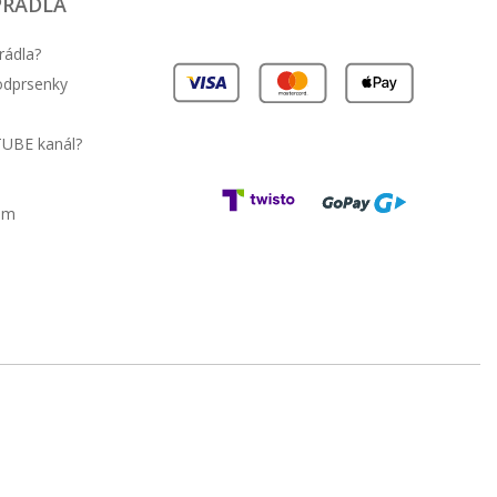
PRÁDLA
rádla?
podprsenky
TUBE kanál?
am