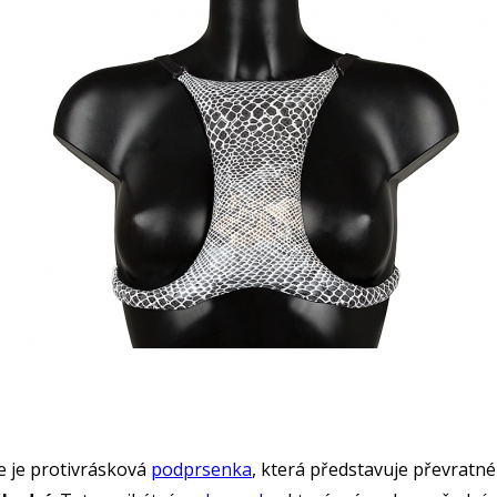
te je protivrásková
podprsenka
, která představuje převratné