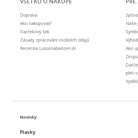
VŠETKO O NÁKUPE
PRE
Doprava
Spôso
Ako nakupovať?
Naše 
Darčekový šek
Symbol
Zásady zpracování osobních údajů
Výhod
Recenzia Luxusnabielizen.sk
Ako up
Drops
Darče
pleti 
Vyděl
Novinky
Plavky