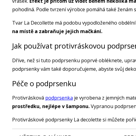
vrásek.
Efekt je přitom už vidět během několika má
pohodlná. Podle tvrzení výrobce pomáhá také ženám s
Tvar La Decollette má podobu vypodloženého obdélníku 
na místě a zabraňuje jejich mačkání.
Jak používat protivráskovou podprs
Dříve, než si tuto podprsenku poprvé obléknete, upravt
podprsenky vám také doporučujeme, abyste svůj dek
Péče o podprsenku
Protivrásková
podprsenka
je vyrobena z jemných mate
prostředku, nejlépe v šamponu.
Vypranou podprsenku
Protivráskové podprsenky La decolette si můžete poří