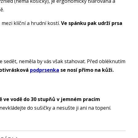
 vzhled (nemá košíčky), je ergonomicky tvarovaná a
ě.
ezi klíční a hrudní kostí.
Ve spánku pak udrží prsa
 sedět, neměla by vás však stahovat. Před obléknutím
otivrásková
podprsenka
se nosí přímo na kůži.
ně ve vodě do 30 stupňů v jemném pracím
kládejte do sušičky a nesušte ji ani na topení.