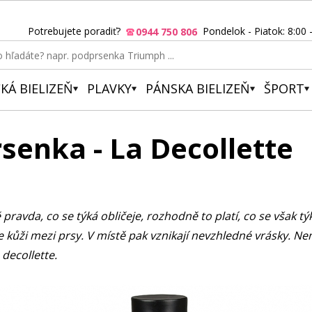
Potrebujete poradiť?
Pondelok - Piatok: 8:00 
0944 750 806
KÁ BIELIZEŇ
PLAVKY
PÁNSKA BIELIZEŇ
ŠPORT
senka - La Decollette
ě pravda, co se týká obličeje, rozhodně to platí, co se však t
e kůži mezi prsy. V místě pak vznikají nevzhledné vrásky. 
decollette.