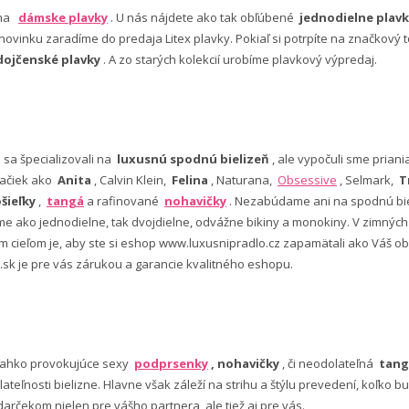
 na
dámske plavky
. U nás nájdete ako tak obľúbené
jednodielne plavk
ovinku zaradíme do predaja Litex plavky. Pokiaľ si potrpíte na značkový t
dojčenské plavky
. A zo starých kolekcií urobíme plavkový výpredaj.
e sa špecializovali na
luxusnú spodnú bielizeň
, ale vypočuli sme pria
ačiek ako
Anita
, Calvin Klein,
Felina
, Naturana,
Obsessive
, Selmark,
T
šieľky
,
tangá
a rafinované
nohavičky
. Nezabúdame ani na spodnú bie
 ako jednodielne, tak dvojdielne, odvážne bikiny a monokiny. V zimný
šim cieľom je, aby ste si eshop www.luxusnipradlo.cz zapamätali ako Váš
 .sk je pre vás zárukou a garancie kvalitného eshopu.
ľahko provokujúce sexy
podprsenky
, nohavičky
, či neodolateľná
tang
lateľnosti bielizne. Hlavne však záleží na strihu a štýlu prevedení, koľko
rčekom nielen pre vášho partnera, ale tiež aj pre vás.