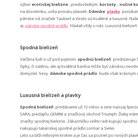
výber
erotickej bielizne
, predovšetkým
korzety
,
nočné ko
na dovolenku, uvíta ponuku plaviek.
Dámske
plavky
ponúkame
pánske od značiek Taubert a Vestis sú kvalitné a luxusné. Na
aj
pánske spodné prádlo
hľadali vždy u nás. Luxusná bielizeň
Spodná bielizeň
Väčšina ľudí si už pod pojmom
spodnú bielizeň
predstavuje 
čipky, či saténu, ale aj kvalitná bavlna môže byť zárukou neodo
domyslel. Sexy
dámske spodné prádlo
bude však krásnym da
Luxusná bielizeň a plavky
Spodná bielizeň
predávame už 12 rokov a sme naozaj špeci
SARA, predajňu GEMINI a značkový obchod Triumph. Ďalej máme 
značky spodnej bielizne. Zákazníčku veľmi radi kupujú spodnú b
nakupujú talianskej spodné prádlo Lormar a Sielei.
Leto sa blíži míľovými krokmi a je čas sa pozrieť po nových pla