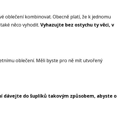
své oblečení kombinovat. Obecně platí, že k jednomu
e také něco vyhodit.
Vyhazujte bez ostychu ty věci, v
 letnímu oblečení. Měli byste pro ně mít utvořený
ní dávejte do šuplíků takovým způsobem, abyste o