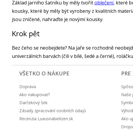
Základ jarního šatníku by měly tvořit
oblečení
, které 
kousky, které by měly být vyrobeny z kvalitních mater
jsou zničené, nahraďte je novými kousky.
Krok pět
Bez čeho se neobejdete? Na jaře se rozhodně neobejd
univerzálních barvách (čili v bílé, šedé a černé), roláčk
VŠETKO O NÁKUPE
PRE
Doprava
Spôso
Ako nakupovať?
Naše 
Darčekový šek
Symbol
Zásady zpracování osobních údajů
Výhod
Recenzia Luxusnabielizen.sk
Ako up
Drops