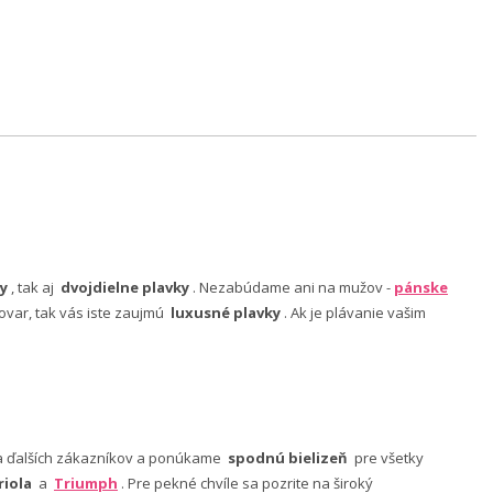
y
, tak aj
dvojdielne plavky
. Nezabúdame ani na mužov -
pánske
ovar, tak vás iste zaujmú
luxusné plavky
. Ak je plávanie vašim
nia ďalších zákazníkov a ponúkame
spodnú bielizeň
pre všetky
riola
a
Triumph
. Pre pekné chvíle sa pozrite na široký