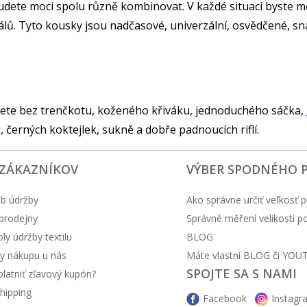
budete moci spolu různě kombinovat. V každé situaci byste m
iálů. Tyto kousky jsou nadčasové, univerzální, osvědčené, s
ete bez trenčkotu, koženého křiváku, jednoduchého sáčka,
u, černých koktejlek, sukně a dobře padnoucích riflí.
 ZÁKAZNÍKOV
VÝBER SPODNÉHO 
b údržby
Ako správne určiť veľkosť p
prodejny
Správné měření velikosti 
y údržby textilu
BLOG
y nákupu u nás
Máte vlastní BLOG či YOU
SPOJTE SA S NAMI
latniť zľavový kupón?
hipping
Facebook
Instagr