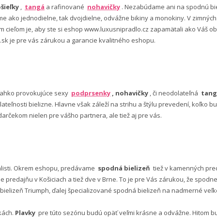
šieľky
,
tangá
a rafinované
nohavičky
. Nezabúdame ani na spodnú bie
 ako jednodielne, tak dvojdielne, odvážne bikiny a monokiny. V zimný
šim cieľom je, aby ste si eshop www.luxusnipradlo.cz zapamätali ako Váš
 .sk je pre vás zárukou a garancie kvalitného eshopu.
ľahko provokujúce sexy
podprsenky
, nohavičky
, či neodolateľná
tang
lateľnosti bielizne. Hlavne však záleží na strihu a štýlu prevedení, koľko
rčekom nielen pre vášho partnera, ale tiež aj pre vás.
alisti. Okrem eshopu, predávame
spodná bielizeň
tiež v kamenných pred
predajňu v Košiciach a tiež dve v Brne. To je pre Vás zárukou, že spod
ielizeň Triumph, ďalej špecializované spodná bielizeň na nadmerné veľkos
vkách.
Plavky
pre túto sezónu budú opäť veľmi krásne a odvážne. Hitom budú