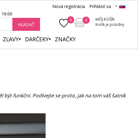
Nová registrácia
Prihlásiť sa
- 16:00
MÔJ KOŠÍK
0
0
HĽADAŤ
Košík je prázdny.
ZĽAVY
DARČEKY
ZNAČKY
 být funkční. Podívejte se proto, jak na tom váš šatník