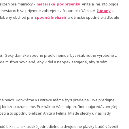
lizeň pre mamičky -
materské podprsenky
Anita a iné. Kto pôjde
ch mesiacoch sa príjemne zahrejete v županech.Dámské
župany
a
 obľúbený obchod pre
spodnú bielizeň
a dámske spodné prádlo, ale
á.
Sexy dámske spodné prádlo nemusí byť však nutne vyrobené z
 bude mužovi povolené, aby videl a naopak zatajené, aby si sám
ajniach. Konkrétne v Ostrave máme štyri predajne. Dve predajne
nej bielizni rozumieme. Pre nákup Vám odporučíme najpredávanejšej
ti a to spodnú bielizeň Anita a Felina. Mladé slečny u nás rady
 bikini, ale klasické jednodielne a dvojdielne plavky budú vévédit