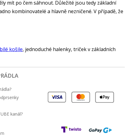
ěly mít po čem sáhnout. Důležité jsou tedy základní
nadno kombinovatelé a hlavně nezničené. V případě, že
bílé košile
, jednoduché halenky, triček v základních
PRÁDLA
rádla?
podprsenky
TUBE kanál?
am