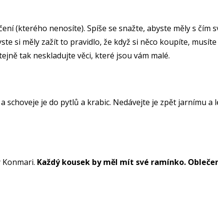
čení (kterého nenosíte). Spíše se snažte, abyste měly s čím 
yste si měly zažít to pravidlo, že když si něco koupíte, musít
ejně tak neskladujte věci, které jsou vám malé.
 a schoveje je do pytlů a krabic. Nedávejte je zpět jarnímu a
dy Konmari.
Každý kousek by měl mít své ramínko. Obleče