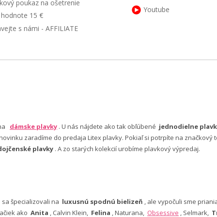
kový poukaz na ošetrenie
Youtube
v hodnote 15 €
ávejte s námi - AFFILIATE
 na
dámske plavky
. U nás nájdete ako tak obľúbené
jednodielne plavk
ovinku zaradíme do predaja Litex plavky. Pokiaľ si potrpíte na značkový t
dojčenské plavky
. A zo starých kolekcií urobíme plavkový výpredaj.
e sa špecializovali na
luxusnú spodnú bielizeň
, ale vypočuli sme pria
ačiek ako
Anita
, Calvin Klein,
Felina
, Naturana,
Obsessive
, Selmark,
T