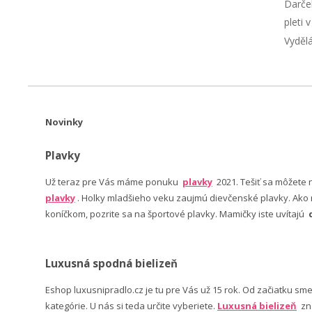
Darče
pleti 
Vyděl
Novinky
Plavky
Už teraz pre Vás máme ponuku
plavky
2021. Tešiť sa môžete
plavky
. Holky mladšieho veku zaujmú dievčenské plavky. Ako n
koníčkom, pozrite sa na športové plavky. Mamičky iste uvítajú
Luxusná spodná bielizeň
Eshop luxusnipradlo.cz je tu pre Vás už 15 rok. Od začiatku sm
kategórie. U nás si teda určite vyberiete.
Luxusná bielizeň
zn