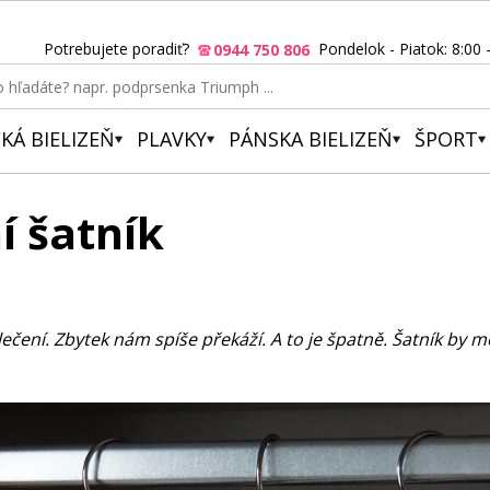
Potrebujete poradiť?
Pondelok - Piatok: 8:00 
0944 750 806
KÁ BIELIZEŇ
PLAVKY
PÁNSKA BIELIZEŇ
ŠPORT
í šatník
čení. Zbytek nám spíše překáží. A to je špatně. Šatník by měl