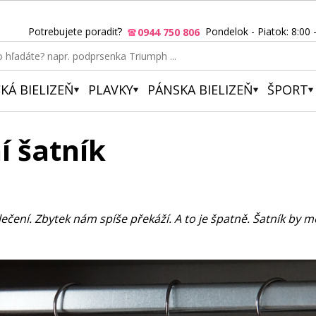
Potrebujete poradiť?
Pondelok - Piatok: 8:00 
0944 750 806
KÁ BIELIZEŇ
PLAVKY
PÁNSKA BIELIZEŇ
ŠPORT
í šatník
čení. Zbytek nám spíše překáží. A to je špatně. Šatník by měl