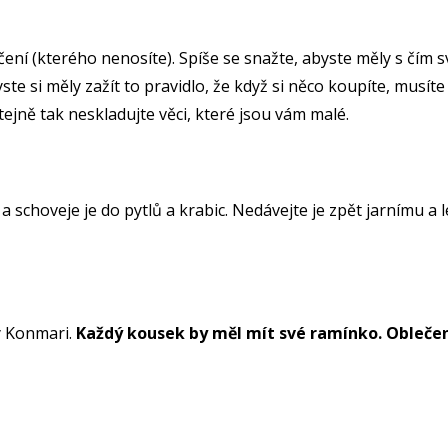
čení (kterého nenosíte). Spíše se snažte, abyste měly s čím 
yste si měly zažít to pravidlo, že když si něco koupíte, musít
ejně tak neskladujte věci, které jsou vám malé.
 a schoveje je do pytlů a krabic. Nedávejte je zpět jarnímu a
dy Konmari.
Každý kousek by měl mít své ramínko. Obleče