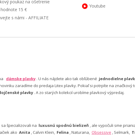
kový poukaz na ošetrenie
Youtube
v hodnote 15 €
ávejte s námi - AFFILIATE
 na
dámske plavky
. U nás nájdete ako tak obľúbené
jednodielne plavk
ovinku zaradíme do predaja Litex plavky. Pokiaľ si potrpíte na značkový t
dojčenské plavky
. A zo starých kolekcií urobíme plavkový výpredaj.
e sa špecializovali na
luxusnú spodnú bielizeň
, ale vypočuli sme pria
ačiek ako
Anita
, Calvin Klein,
Felina
, Naturana,
Obsessive
, Selmark,
T