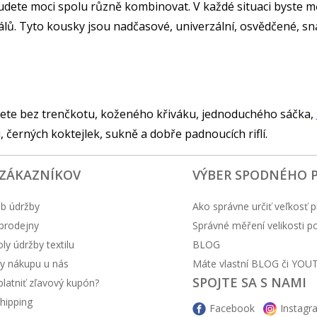
budete moci spolu různě kombinovat. V každé situaci byste m
iálů. Tyto kousky jsou nadčasové, univerzální, osvědčené, s
ete bez trenčkotu, koženého křiváku, jednoduchého sáčka,
u, černých koktejlek, sukně a dobře padnoucích riflí.
 ZÁKAZNÍKOV
VÝBER SPODNÉHO 
b údržby
Ako správne určiť veľkosť p
prodejny
Správné měření velikosti 
y údržby textilu
BLOG
y nákupu u nás
Máte vlastní BLOG či YOU
SPOJTE SA S NAMI
latniť zľavový kupón?
hipping
Facebook
Instagr