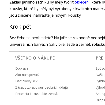
Základ jarního šatníku by měly tvořit
oblečení
, které 
kousky, které by měly být vyrobeny z kvalitních mater
jsou zničené, nahraďte je novými kousky.
Krok pět
Bez čeho se neobejdete? Na jaře se rozhodně neobejd
univerzálních barvách (čili v bílé, šedé a černé), roláčk
VŠETKO O NÁKUPE
PRE
Doprava
Spôso
Ako nakupovať?
Naše 
Darčekový šek
Symbol
Zásady zpracování osobních údajů
Výhod
Recenzia Luxusnabielizen.sk
Ako up
Drops