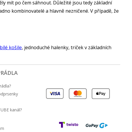
ěly mít po čem sáhnout. Důležité jsou tedy základní
nadno kombinovatelé a hlavně nezničené. V případě, že
bílé košile
, jednoduché halenky, triček v základních
PRÁDLA
rádla?
podprsenky
TUBE kanál?
am