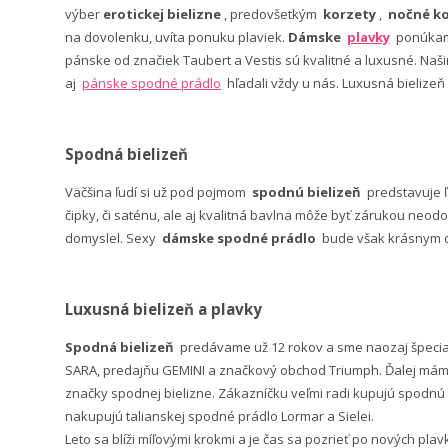
výber
erotickej bielizne
, predovšetkým
korzety
,
nočné ko
na dovolenku, uvíta ponuku plaviek.
Dámske
plavky
ponúkame
pánske od značiek Taubert a Vestis sú kvalitné a luxusné. Na
aj
pánske spodné prádlo
hľadali vždy u nás. Luxusná bielizeň
Spodná bielizeň
Väčšina ľudí si už pod pojmom
spodnú bielizeň
predstavuje 
čipky, či saténu, ale aj kvalitná bavlna môže byť zárukou neodo
domyslel. Sexy
dámske spodné prádlo
bude však krásnym da
Luxusná bielizeň a plavky
Spodná bielizeň
predávame už 12 rokov a sme naozaj špeci
SARA, predajňu GEMINI a značkový obchod Triumph. Ďalej máme 
značky spodnej bielizne. Zákazníčku veľmi radi kupujú spodnú b
nakupujú talianskej spodné prádlo Lormar a Sielei.
Leto sa blíži míľovými krokmi a je čas sa pozrieť po nových pla