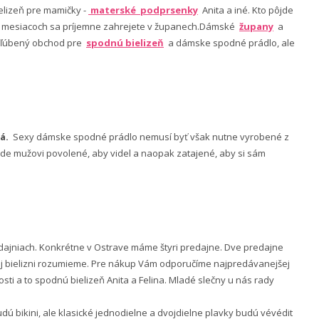
lizeň pre mamičky -
materské podprsenky
Anita a iné. Kto pôjde
ch mesiacoch sa príjemne zahrejete v županech.Dámské
župany
a
 obľúbený obchod pre
spodnú bielizeň
a dámske spodné prádlo, ale
á.
Sexy dámske spodné prádlo nemusí byť však nutne vyrobené z
 bude mužovi povolené, aby videl a naopak zatajené, aby si sám
ajniach. Konkrétne v Ostrave máme štyri predajne. Dve predajne
nej bielizni rozumieme. Pre nákup Vám odporučíme najpredávanejšej
ti a to spodnú bielizeň Anita a Felina. Mladé slečny u nás rady
 bikini, ale klasické jednodielne a dvojdielne plavky budú vévédit