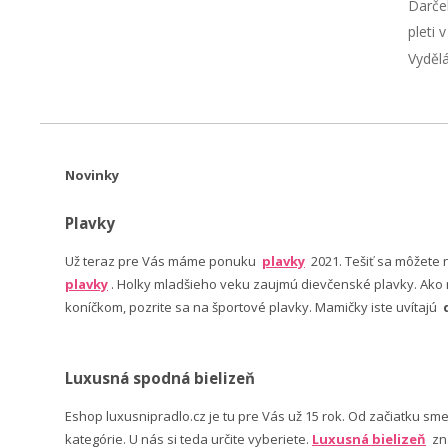
Darče
pleti 
Vyděl
Novinky
Plavky
Už teraz pre Vás máme ponuku
plavky
2021. Tešiť sa môžete
plavky
. Holky mladšieho veku zaujmú dievčenské plavky. Ako n
koníčkom, pozrite sa na športové plavky. Mamičky iste uvítajú
Luxusná spodná bielizeň
Eshop luxusnipradlo.cz je tu pre Vás už 15 rok. Od začiatku sm
kategórie. U nás si teda určite vyberiete.
Luxusná bielizeň
zn