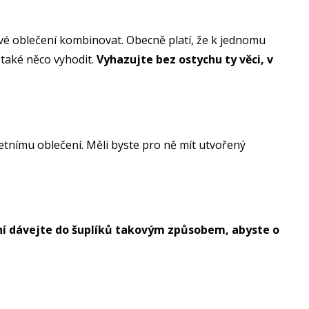
své oblečení kombinovat. Obecně platí, že k jednomu
e také něco vyhodit.
Vyhazujte bez ostychu ty věci, v
 letnímu oblečení. Měli byste pro ně mít utvořený
ní dávejte do šuplíků takovým způsobem, abyste o