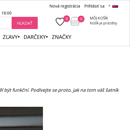
Nová registrácia
Prihlásiť sa
- 16:00
MÔJ KOŠÍK
0
0
HĽADAŤ
Košík je prázdny.
ZĽAVY
DARČEKY
ZNAČKY
 být funkční. Podívejte se proto, jak na tom váš šatník