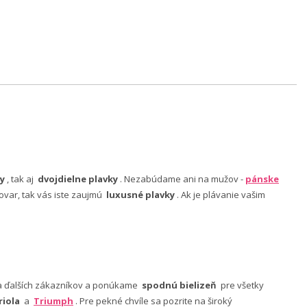
y
, tak aj
dvojdielne plavky
. Nezabúdame ani na mužov -
pánske
ovar, tak vás iste zaujmú
luxusné plavky
. Ak je plávanie vašim
nia ďalších zákazníkov a ponúkame
spodnú bielizeň
pre všetky
riola
a
Triumph
. Pre pekné chvíle sa pozrite na široký