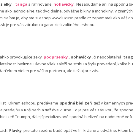
šieľky
,
tangá
a rafinované
nohavičky
. Nezabúdame ani na spodnú bie
 ako jednodielne, tak dvojdielne, odvážne bikiny a monokiny. V zimný
šim cieľom je, aby ste si eshop www.luxusnipradlo.cz zapamätali ako Váš
 .sk je pre vás zárukou a garancie kvalitného eshopu.
ľahko provokujúce sexy
podprsenky
, nohavičky
, či neodolateľná
tang
lateľnosti bielizne. Hlavne však záleží na strihu a štýlu prevedení, koľko
rčekom nielen pre vášho partnera, ale tiež aj pre vás.
alisti. Okrem eshopu, predávame
spodná bielizeň
tiež v kamenných pred
predajňu v Košiciach a tiež dve v Brne. To je pre Vás zárukou, že spod
ielizeň Triumph, ďalej špecializované spodná bielizeň na nadmerné veľkos
vkách.
Plavky
pre túto sezónu budú opäť veľmi krásne a odvážne. Hitom budú