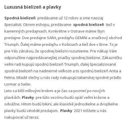
Luxusná bielizeň a plavky
Spodná bielizeň
predávame už 12 rokov a sme naozaj
špecialisti. Okrem eshopu, predávame
spodná bielizeň
tiež v
kamenných predajniach. Konkrétne v Ostrave máme štyri
predajne. Dve predajne SARA, predajňu GEMINI a značkový obchod
Triumph. Ďalej máme predajňu v Košiciach a tiež dve v Brne. To je
pre Vás zárukou, že spodnej bielizni rozumieme. Pre nákup Vám
odporučíme najpredávanejšej značky spodnej bielizne. Zákazníčku
veľmi radi kupujú spodnú bielizeň Triumph, ďalej špecializované
spodná bielizeň na nadmerné veľkosti a to spodnú bielizeň Anita a
Felina. Mladé slečny u nás rady nakupujú talianskej spodné prádlo
Lormar a Sielei.
Leto sa blíži míľovými krokmi a je čas sa pozrieť po nových
plavkách.
Plavky
pre túto sezónu budú opäť veľmi krásne a
odvážne. Hitom budú bikini, ale klasické jednodielne a dvojdielne
plavky budú vévédit predajom.
Plavky
2021 môžete u nás
nakupovať už teraz.