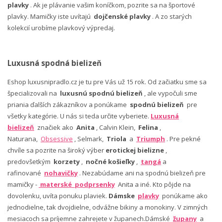
plavky
. Ak je plávanie vašim koníčkom, pozrite sa na športové
plavky. Mamičky iste uvítajú
dojčenské plavky
. A zo starých
kolekcií urobíme plavkový výpredaj.
Luxusná spodná bielizeň
Eshop luxusnipradlo.cz je tu pre Vás už 15 rok. Od začiatku sme sa
špecializovali na
luxusnú spodnú bielizeň
, ale vypočuli sme
priania ďalších zákazníkov a ponúkame
spodnú bielizeň
pre
všetky kategórie. U nás si teda určite vyberiete.
Luxusná
bielizeň
značiek ako
Anita
, Calvin Klein,
Felina
,
Naturana,
Obsessive
, Selmark,
Triola
a
Triumph
. Pre pekné
chvíle sa pozrite na široký výber
erotickej bielizne
,
predovšetkým
korzety
,
nočné košieľky
,
tangá
a
rafinované
nohavičky
. Nezabúdame ani na spodnú bielizeň pre
mamičky -
materské podprsenky
Anita a iné. Kto pôjde na
dovolenku, uvíta ponuku plaviek.
Dámske
plavky
ponúkame ako
jednodielne, tak dvojdielne, odvážne bikiny a monokiny. V zimných
mesiacoch sa príjemne zahrejete v županech.Dámské
župany
a