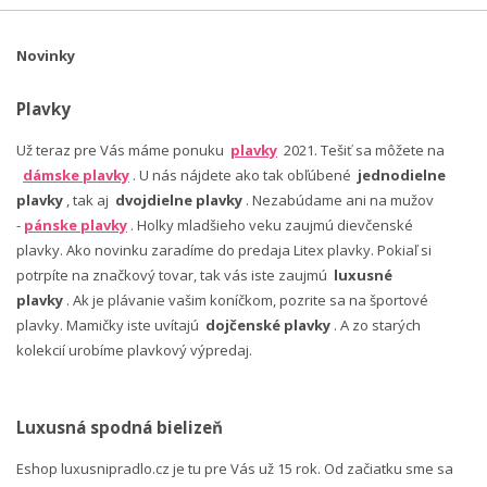
Novinky
Plavky
Už teraz pre Vás máme ponuku
plavky
2021. Tešiť sa môžete na
dámske plavky
. U nás nájdete ako tak obľúbené
jednodielne
plavky
, tak aj
dvojdielne plavky
. Nezabúdame ani na mužov
-
pánske plavky
. Holky mladšieho veku zaujmú dievčenské
plavky. Ako novinku zaradíme do predaja Litex plavky. Pokiaľ si
potrpíte na značkový tovar, tak vás iste zaujmú
luxusné
plavky
. Ak je plávanie vašim koníčkom, pozrite sa na športové
plavky. Mamičky iste uvítajú
dojčenské plavky
. A zo starých
kolekcií urobíme plavkový výpredaj.
Luxusná spodná bielizeň
Eshop luxusnipradlo.cz je tu pre Vás už 15 rok. Od začiatku sme sa