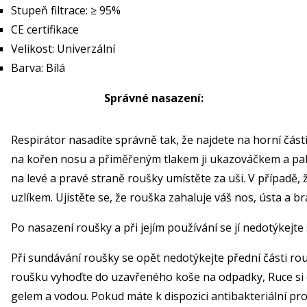
Stupeň filtrace: ≥ 95%
CE certifikace
Velikost: Univerzální
Barva: Bílá
Správné nasazení:
Respirátor nasadíte správně tak, že najdete na horní čás
na kořen nosu a přiměřeným tlakem ji ukazováčkem a pa
na levé a pravé straně roušky umístěte za uši. V případě, 
uzlíkem. Ujistěte se, že rouška zahaluje váš nos, ústa a br
Po nasazení roušky a při jejím používání se jí nedotýkejt
Při sundávání roušky se opět nedotýkejte přední části 
roušku vyhoďte do uzavřeného koše na odpadky, Ruce si
gelem a vodou. Pokud máte k dispozici antibakteriální pro