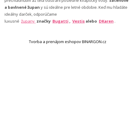
prechladnutím az tela odstráni posledné kvapôčky vody.
Saténové
a bavlnené župan
y sú ideálne pre letné obdobie. Keď mu hľadáte
ideálny darček, odporúčame
luxusné
župany
značky
Bugatti
,
Vestis
alebo
DKaren
.
Tvorba a prenájom eshopov BINARGON.cz