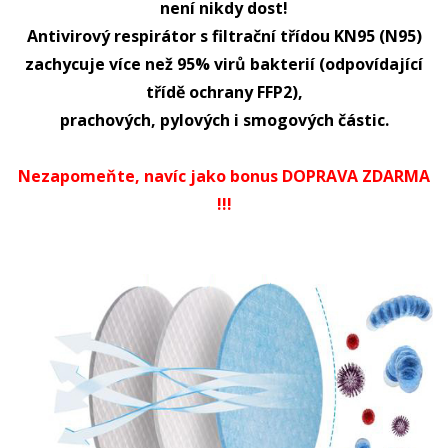
není nikdy dost!
Antivirový respirátor s filtrační třídou KN95 (N95)
zachycuje více než 95% virů bakterií (odpovídající
třídě ochrany FFP2),
prachových, pylových i smogových částic.
Nezapomeňte, navíc jako bonus DOPRAVA ZDARMA
!!!