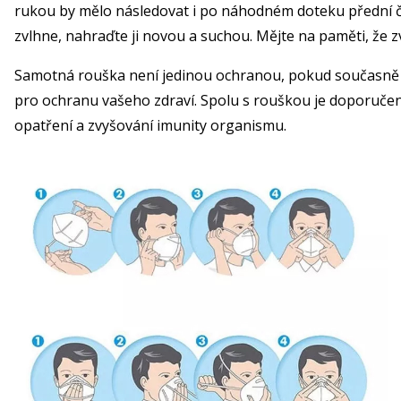
rukou by mělo následovat i po náhodném doteku přední čá
zvlhne, nahraďte ji novou a suchou. Mějte na paměti, že zv
Samotná rouška není jedinou ochranou, pokud současně 
pro ochranu vašeho zdraví. Spolu s rouškou je doporučeno
opatření a zvyšování imunity organismu.