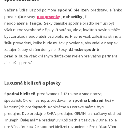
Väčšina ľudí si už pod pojmom
spodnú bielizeň
predstavuje ľahko
provokujúce sexy
podprsenky
, nohavičky
, či
neodolateľná
tangá.
Sexy dámske spodné prádlo nemusí byť
však nutne vyrobené z čipky, či saténu, ale aj kvalitná bavlna môže
byť zárukou neodolateľnosti bielizne. Hlavne však záleží na strihu a
štýlu prevedení, koľko bude mužovi povolené, aby videl a naopak
zatajené, aby si sám domyslel. Sexy
dámske spodné
prádlo
bude však krásnym darčekom nielen pre vášho partnera,
ale tiež aj pre vás.
Luxusná bielizeň a plavky
Spodná bielizeň
predávame už 12 rokov a sme naozaj
špecialisti. Okrem eshopu, predávame
spodná bielizeň
tiež v
kamenných predajniach. Konkrétne v Ostrave máme štyri
predajne. Dve predajne SARA, predajňu GEMINI a značkový obchod
Triumph. Ďalej máme predajňu v Košiciach a tiež dve v Brne. To je
pre Vás zárukou, že spodnej bielizni rozumieme. Pre nákup Vám