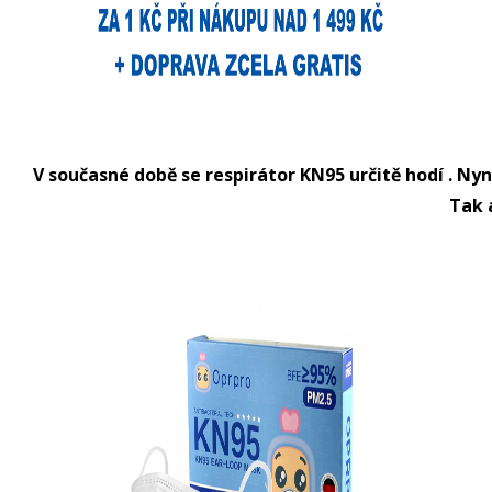
V současné době se respirátor KN95 určitě hodí . Ny
Tak a