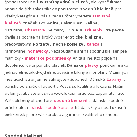
špecializovali na
luxusnú spodnú bielizeň
, ale vypočuli sme
priania ďalších zákazníkov a ponúkame
spodnú bielizeň
pre
všetky kategórie. U nás si teda určite vyberiete.
Luxusná
bielizeň
značiek ako
Anita
, Calvin Klein,
Felina
,
Naturana,
Obsessive
, Selmark,
Triola
a
Triumph
. Pre pekné
chvíle sa pozrite na široký výber
erotickej bielizne
,
predovšetkým
korzety
,
nočné košieľky
,
tangá
a
rafinované
nohavičky
. Nezabúdame ani na spodnú bielizeň pre
mamičky -
materské podprsenky
Anita a iné. Kto pôjde na
dovolenku, uvíta ponuku plaviek.
Dámske
plavky
ponúkame ako
jednodielne, tak dvojdielne, odvážne bikiny a monokiny. V zimných
mesiacoch sa príjemne zahrejete v županech.Dámské
župany
a
pánske od značiek Taubert a Vestis sú kvalitné a luxusné. Našim
cieľom je, aby ste si eshop www.luxusnipradlo.cz zapamätali ako
Váš obľúbený obchod pre
spodnú bielizeň
a dámske spodné
prádlo, ale aj
pánske spodné prádlo
hľadali vždy u nás. Luxusná
bielizeň .sk je pre vás zárukou a garancie kvalitného eshopu.
Spodná bielizeň