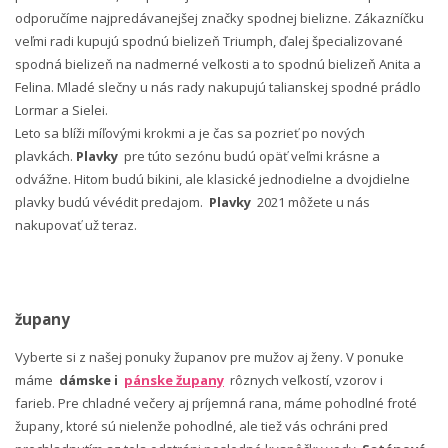
odporučíme najpredávanejšej značky spodnej bielizne. Zákazníčku
veľmi radi kupujú spodnú bielizeň Triumph, ďalej špecializované
spodná bielizeň na nadmerné veľkosti a to spodnú bielizeň Anita a
Felina. Mladé slečny u nás rady nakupujú talianskej spodné prádlo
Lormar a Sielei.
Leto sa blíži míľovými krokmi a je čas sa pozrieť po nových
plavkách.
Plavky
pre túto sezónu budú opäť veľmi krásne a
odvážne. Hitom budú bikini, ale klasické jednodielne a dvojdielne
plavky budú vévédit predajom.
Plavky
2021 môžete u nás
nakupovať už teraz.
župany
Vyberte si z našej ponuky županov pre mužov aj ženy. V ponuke
máme
dámske i
pánske župany
rôznych veľkostí, vzorov i
farieb. Pre chladné večery aj príjemná rana, máme pohodlné froté
župany, ktoré sú nielenže pohodlné, ale tiež vás ochráni pred