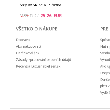
Šaty RV SK 7216.95 čierna
25.26 EUR
38.55 EUR /
VŠETKO O NÁKUPE
PRE
Doprava
Spôso
Ako nakupovať?
Naše 
Darčekový šek
Symbol
Zásady zpracování osobních údajů
Výhod
Recenzia Luxusnabielizen.sk
Ako up
Drops
Darče
pleti 
Vyděl