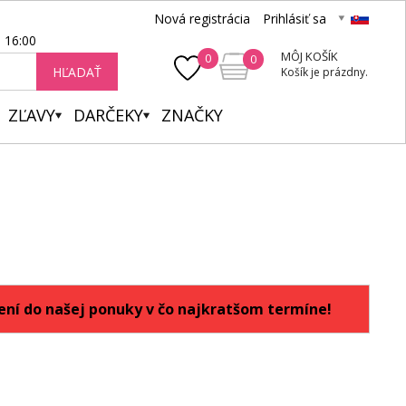
Nová registrácia
Prihlásiť sa
- 16:00
MÔJ KOŠÍK
0
0
HĽADAŤ
Košík je prázdny.
ZĽAVY
DARČEKY
ZNAČKY
ní do našej ponuky v čo najkratšom termíne!