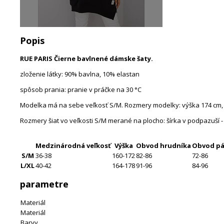
Popis
RUE PARIS Čierne bavlnené dámske šaty.
zloženie látky: 90% bavlna, 10% elastan
spôsob prania: pranie v práčke na 30 °C
Modelka má na sebe veľkosť S/M. Rozmery modelky: výška 174 cm, p
Rozmery šiat vo veľkosti S/M merané na plocho: šírka v podpazuší - 
Medzinárodná veľkosť
Výška
Obvod hrudníka
Obvod pá
S/M
36-38
160-172
82-86
72-86
L/XL
40-42
164-178
91-96
84-96
parametre
Materiál
Materiál
Barvy