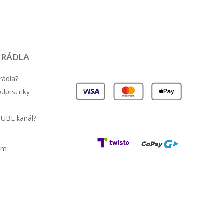
PRÁDLA
rádla?
podprsenky
TUBE kanál?
am