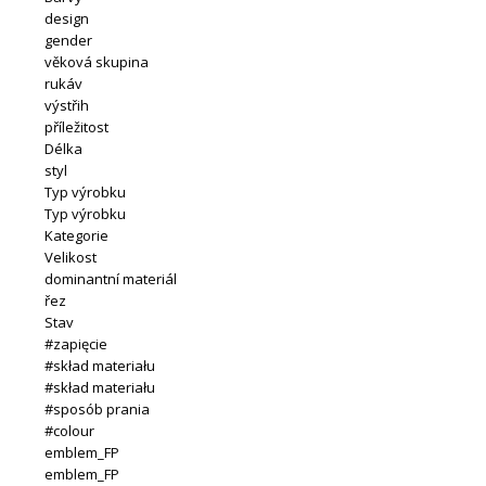
design
gender
věková skupina
rukáv
výstřih
příležitost
Délka
styl
Typ výrobku
Typ výrobku
Kategorie
Velikost
dominantní materiál
řez
Stav
#zapięcie
#skład materiału
#skład materiału
#sposób prania
#colour
emblem_FP
emblem_FP