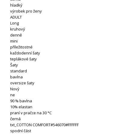
hladký
výrobek pro ženy
ADULT
Long
kruhový
denně
mini
příležitostné
každodenní šaty
teplákové šaty
Šaty
standard
bavlna
oversize šaty
Nový
ne
90 % bavlna
10% elastan
praní v pračce na 30 °C
černá
txt_COTTON COMFORT#546070#FFFFFF
spodní část