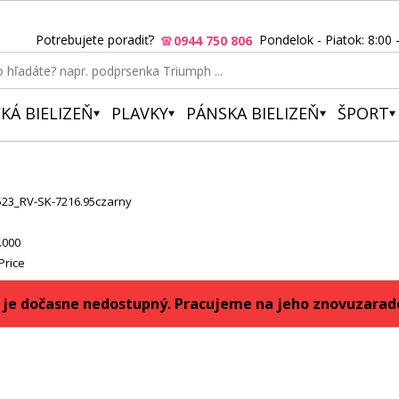
Potrebujete poradiť?
Pondelok - Piatok: 8:00 
0944 750 806
KÁ BIELIZEŇ
PLAVKY
PÁNSKA BIELIZEŇ
ŠPORT
523_RV-SK-7216.95czarny
.000
Price
 je dočasne nedostupný. Pracujeme na jeho znovuzarade