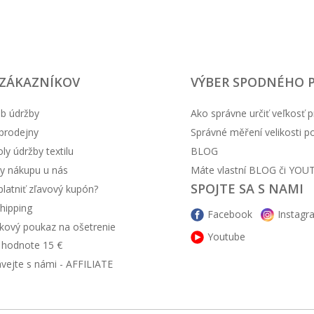
 ZÁKAZNÍKOV
VÝBER SPODNÉHO 
b údržby
Ako správne určiť veľkosť p
prodejny
Správné měření velikosti 
y údržby textilu
BLOG
y nákupu u nás
Máte vlastní BLOG či YOU
SPOJTE SA S NAMI
latniť zľavový kupón?
hipping
Facebook
Instagr
kový poukaz na ošetrenie
Youtube
v hodnote 15 €
ávejte s námi - AFFILIATE