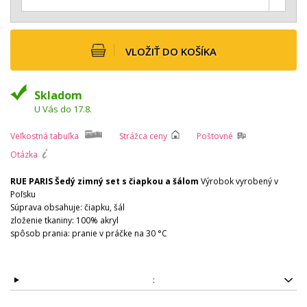
VLOŽIŤ DO KOŠÍKA
Skladom
U Vás do 17.8.
Veľkostná tabuľka
Strážca ceny
Poštovné
Otázka
RUE PARIS Šedý zimný set s čiapkou a šálom
Výrobok vyrobený v
Poľsku
Súprava obsahuje: čiapku, šál
zloženie tkaniny: 100% akryl
spôsob prania: pranie v práčke na 30 °C
: