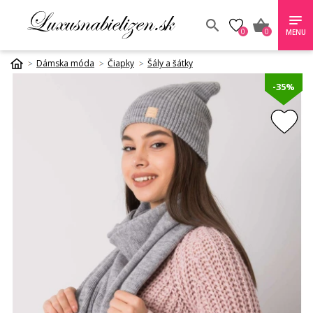
0
0
MENU
Dámska móda
Čiapky
Šály a šátky
-35%