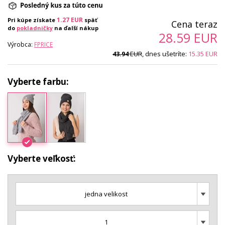
1.27
EUR
Pri kúpe získate
späť
Cena teraz
do
pokladničky
na ďalší nákup
28.59
EUR
Výrobca:
FPRICE
EUR
, dnes ušetríte:
15.35
EUR
43.94
Vyberte farbu:
Vyberte veľkosť:
jedna velikost
1