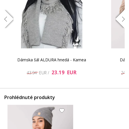
Dámska šál ALDURA hnedá - Kamea
Dáms
23.19 EUR
43.94 EUR /
24.
Prohlédnuté produkty