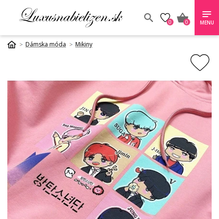
0
0
MENU
Dámska móda
Mikiny