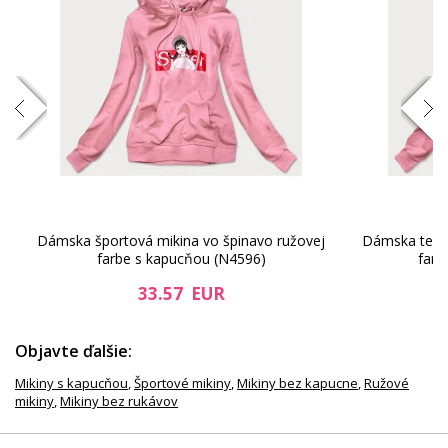
Dámska športová mikina vo špinavo ružovej
Dámska teplá
farbe s kapucňou (N4596)
farb
33.57 EUR
Objavte ďalšie:
Mikiny s kapucňou
,
Športové mikiny
,
Mikiny bez kapucne
,
Ružové
mikiny
,
Mikiny bez rukávov