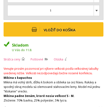
1
VLOŽIŤ DO KOŠÍKA
Skladom
U Vás do 11.8.
Strážca ceny
Poštovné
Otázka
Venujte prosím pozornosť pri výbere veľkosti podľa veľkostnej tabuľky
uvedenej nižšie. Veľkosti nezodpovedajú bežne nosené konfekciu.
Mikina s kapucňou
Mikina má voľný strih, dĺžku k bokom a oblieka sa cez hlavu. Rukávy a
spodný okraj modelu sú olemované sťahovacími lemy. Model má jednu
"klokanie" vrecko.
Mikina padne ženám, ktoré nosia veľkosť S - M.
Zloženie: 70% bavlna, 25% polyester, 5% lycra.