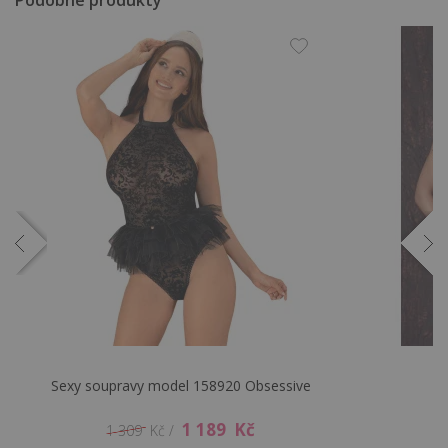
1 219 Kč
1 119 Kč
Sexy soupravy model 158920 Obsessive
1 189 Kč
1 309 Kč /
1