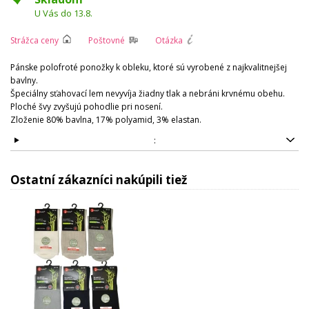
U Vás do 13.8.
Strážca ceny
Poštovné
Otázka
Pánske polofroté ponožky k obleku, ktoré sú vyrobené z najkvalitnejšej
bavlny.
Špeciálny sťahovací lem nevyvíja žiadny tlak a nebráni krvnému obehu.
Ploché švy zvyšujú pohodlie pri nosení.
Zloženie 80% bavlna, 17% polyamid, 3% elastan.
:
Ostatní zákazníci nakúpili tiež