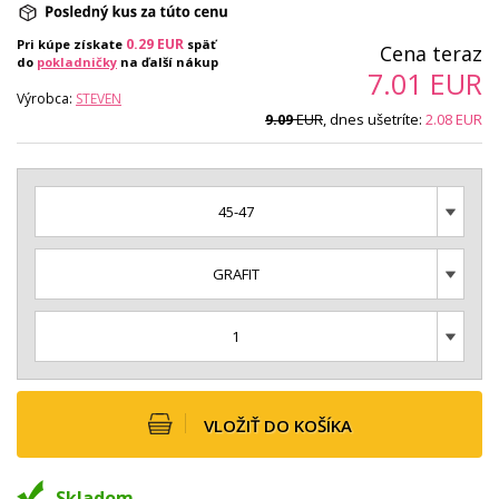
0.29
EUR
Pri kúpe získate
späť
Cena teraz
do
pokladničky
na ďalší nákup
7.01
EUR
Výrobca:
STEVEN
EUR
, dnes ušetríte:
2.08
EUR
9.09
45-47
GRAFIT
1
VLOŽIŤ DO KOŠÍKA
Skladom