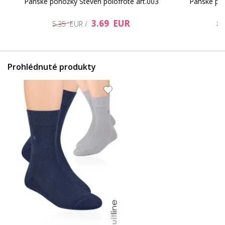
Pánske ponožky Steven polofroté art.003
Pánske po
3.69 EUR
5.35 EUR /
8.
Prohlédnuté produkty