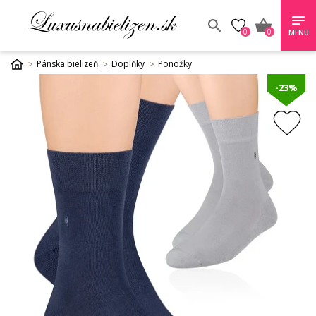
0
0
MENU
Pánska bielizeň
Doplňky
Ponožky
-23%