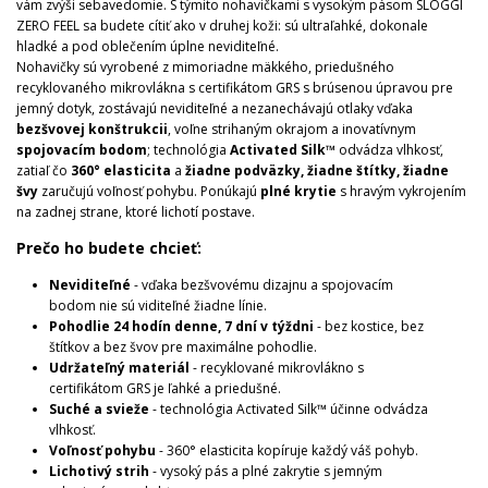
vám zvýši sebavedomie. S týmito nohavičkami s vysokým pásom SLOGGI
ZERO FEEL sa budete cítiť ako v druhej koži: sú ultraľahké, dokonale
hladké a pod oblečením úplne neviditeľné.
Nohavičky sú vyrobené z mimoriadne mäkkého, priedušného
recyklovaného mikrovlákna s certifikátom GRS s brúsenou úpravou pre
jemný dotyk, zostávajú neviditeľné a nezanechávajú otlaky vďaka
bezšvovej konštrukcii
, voľne strihaným okrajom a inovatívnym
spojovacím bodom
; technológia
Activated Silk™
odvádza vlhkosť,
zatiaľ čo
360° elasticita
a
žiadne podväzky, žiadne štítky, žiadne
švy
zaručujú voľnosť pohybu. Ponúkajú
plné krytie
s hravým vykrojením
na zadnej strane, ktoré lichotí postave.
Prečo ho budete chcieť:
Neviditeľné
- vďaka bezšvovému dizajnu a spojovacím
bodom nie sú viditeľné žiadne línie.
Pohodlie 24 hodín denne, 7 dní v týždni
- bez kostice, bez
štítkov a bez švov pre maximálne pohodlie.
Udržateľný materiál
- recyklované mikrovlákno s
certifikátom GRS je ľahké a priedušné.
Suché a svieže
- technológia Activated Silk™ účinne odvádza
vlhkosť.
Voľnosť pohybu
- 360° elasticita kopíruje každý váš pohyb.
Lichotivý strih
- vysoký pás a plné zakrytie s jemným