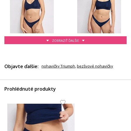
ZOBRAZIŤ ĎALŠIE
11.99 EUR
38.13 EUR
Objavte ďalšie:
nohavičky Triumph
,
bezšvové nohavičky
Prohlédnuté produkty
43.94 EUR
14.48 EUR