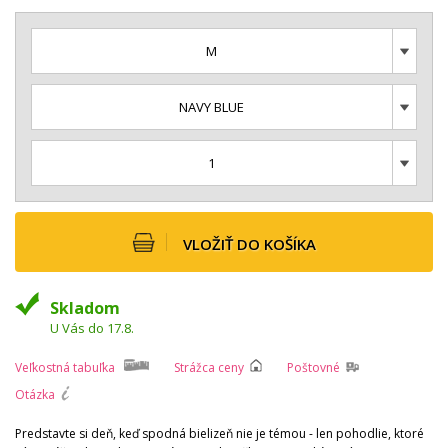
M
NAVY BLUE
1
VLOŽIŤ DO KOŠÍKA
Skladom
U Vás do 17.8.
Veľkostná tabuľka
Strážca ceny
Poštovné
Otázka
Predstavte si deň, keď spodná bielizeň nie je témou - len pohodlie, ktoré