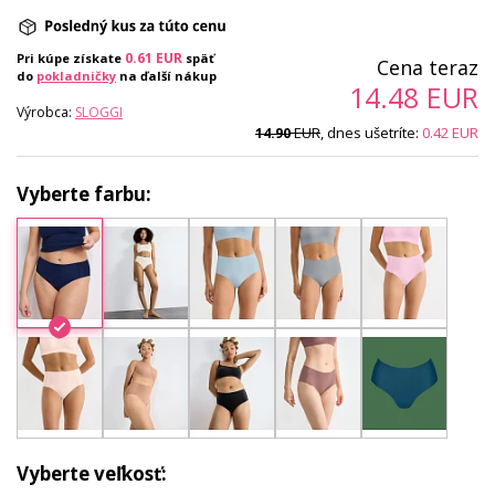
0.61
EUR
Pri kúpe získate
späť
Cena teraz
do
pokladničky
na ďalší nákup
14.48
EUR
Výrobca:
SLOGGI
EUR
, dnes ušetríte:
0.42
EUR
14.90
Vyberte farbu:
Vyberte veľkosť: