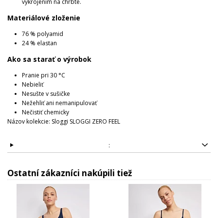
vykrojením na chrbte.
Materiálové zloženie
76 % polyamid
24 % elastan
Ako sa starať o výrobok
Pranie pri 30 °C
Nebieliť
Nesušte v sušičke
Nežehliť ani nemanipulovať
Nečistiť chemicky
Názov kolekcie: Sloggi SLOGGI ZERO FEEL
:
Ostatní zákazníci nakúpili tiež