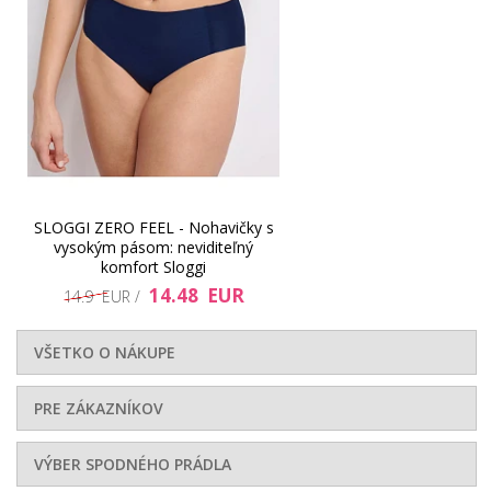
14.48 EUR
28.17 EUR
SLOGGI ZERO FEEL - Nohavičky s
vysokým pásom: neviditeľný
komfort Sloggi
14.48 EUR
14.9 EUR /
VŠETKO O NÁKUPE
PRE ZÁKAZNÍKOV
34.4 EUR
14.48 EUR
VÝBER SPODNÉHO PRÁDLA