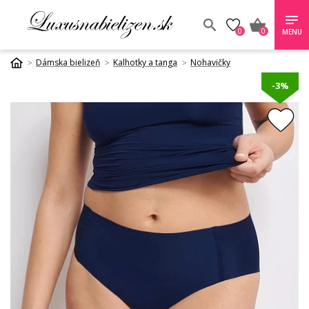
0
0
MENU
Dámska bielizeň
Kalhotky a tanga
Nohavičky
-3%