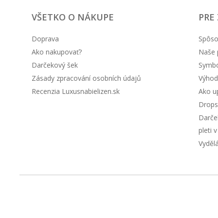
VŠETKO O NÁKUPE
PRE
Doprava
Spôso
Ako nakupovať?
Naše 
Darčekový šek
Symbol
Zásady zpracování osobních údajů
Výhod
Recenzia Luxusnabielizen.sk
Ako up
Drops
Darče
pleti 
Vyděl