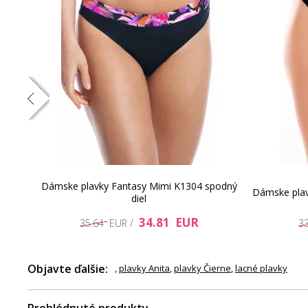
vzor -
Dámske plavky Fantasy Mimi K1304 spodný
Dámske plav
diel
34.81 EUR
35.64 EUR /
3
Objavte ďalšie:
,
plavky Anita
,
plavky Čierne
,
lacné plavky