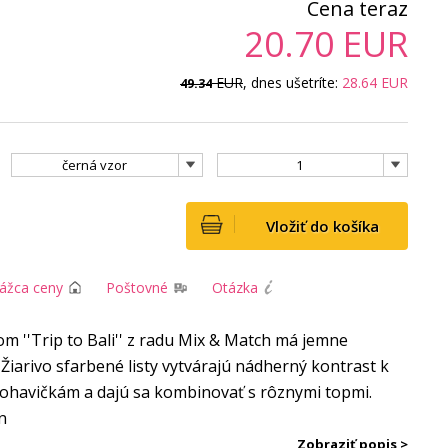
Cena teraz
20.70
EUR
EUR
, dnes ušetríte:
28.64
EUR
49.34
černá vzor
1
Vložiť do košíka
rážca ceny
Poštovné
Otázka
om ''Trip to Bali'' z radu Mix & Match má jemne
Žiarivo sfarbené listy vytvárajú nádherný kontrast k
ohavičkám a dajú sa kombinovať s rôznymi topmi.
n
Zobraziť popis >