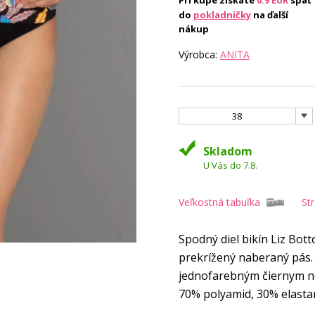
Pri kúpe získate
späť
0.9
EUR
do
pokladničky
na ďalší
nákup
Výrobca:
ANITA
38
Skladom
U Vás do 7.8.
Veľkostná tabuľka
St
Spodný diel bikín Liz Bott
prekrížený naberaný pás. 
jednofarebným čiernym n
70% polyamid, 30% elasta