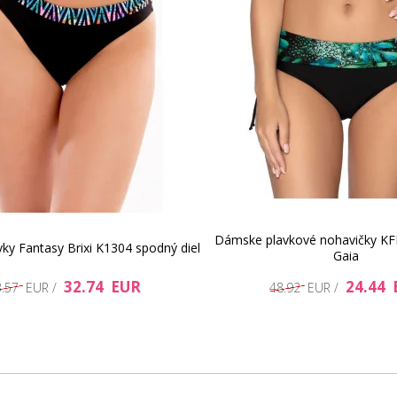
18.2 EUR
Dámske plavkové nohavičky KFP
ky Fantasy Brixi K1304 spodný diel
Gaia
32.74 EUR
19.86 EUR
24.44 
3.57 EUR /
48.92 EUR /