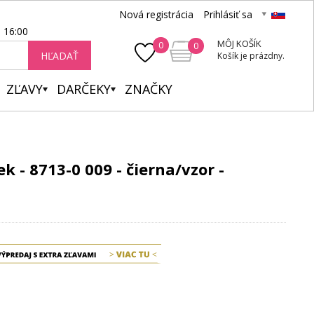
Nová registrácia
Prihlásiť sa
- 16:00
MÔJ KOŠÍK
0
0
HĽADAŤ
Košík je prázdny.
ZĽAVY
DARČEKY
ZNAČKY
k - 8713-0 009 - čierna/vzor -