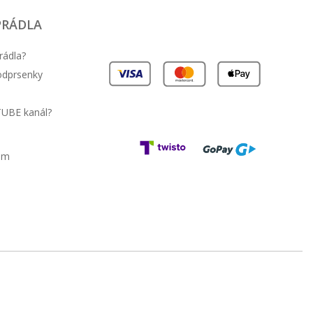
PRÁDLA
rádla?
podprsenky
41.48 EUR
48.92 EUR
TUBE kanál?
am
47.67 EUR
55.56 EUR