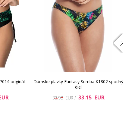
68.42 EUR
41.86 EUR
014 originál -
Dámske plavky Fantasy Sumba K1802 spodný
D
diel
EUR
74.23 EUR
33.15 EUR
21.53 EUR
33.98 EUR /