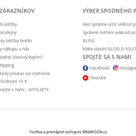
 ZÁKAZNÍKOV
VÝBER SPODNÉHO 
b údržby
Ako správne určiť veľkosť p
prodejny
Správné měření velikosti 
y údržby textilu
BLOG
20.7 EUR
y nákupu u nás
Máte vlastní BLOG či YOU
SPOJTE SA S NAMI
latniť zľavový kupón?
hipping
Facebook
Instagr
kový poukaz na ošetrenie
Youtube
v hodnote 15 €
ávejte s námi - AFFILIATE
14.9 EUR
Tvorba a prenájom eshopov BINARGON.cz