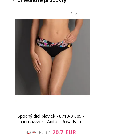
Prohlédnuté produkty
Spodný diel plaviek - 8713-0 009 -
čierna/vzor - Anita - Rosa Faia
20.7 EUR
49.33 EUR /