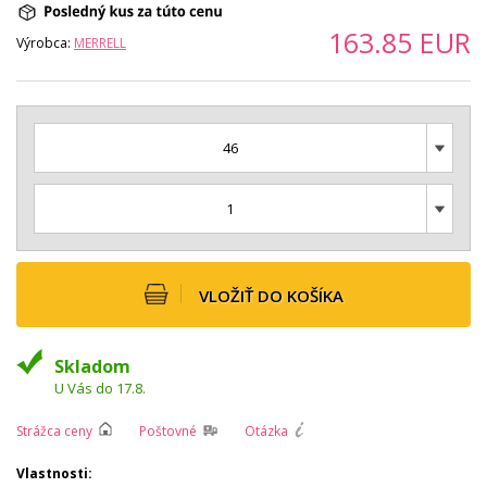
163.85
EUR
Výrobca:
MERRELL
46
1
VLOŽIŤ DO KOŠÍKA
Skladom
U Vás do 17.8.
Strážca ceny
Poštovné
Otázka
Vlastnosti: