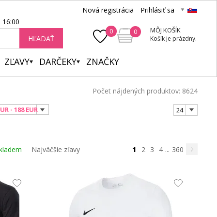
Nová registrácia
Prihlásiť sa
- 16:00
MÔJ KOŠÍK
0
0
HĽADAŤ
Košík je prázdny.
ZĽAVY
DARČEKY
ZNAČKY
Počet nájdených produktov: 8624
EUR - 188 EUR
24
1
kladem
Najväčšie zľavy
2
3
4
...
360
Nasledujú