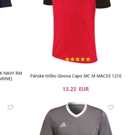
AK NAVY RM
Pánske tričko Givova Capo MC M MAC03 1210
ARINE)
13.23 EUR