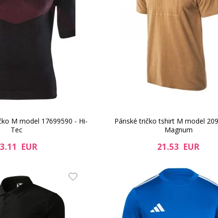
čko M model 17699590 - Hi-
Pánské tričko tshirt M model 20
Tec
Magnum
3.11 EUR
21.53 EUR