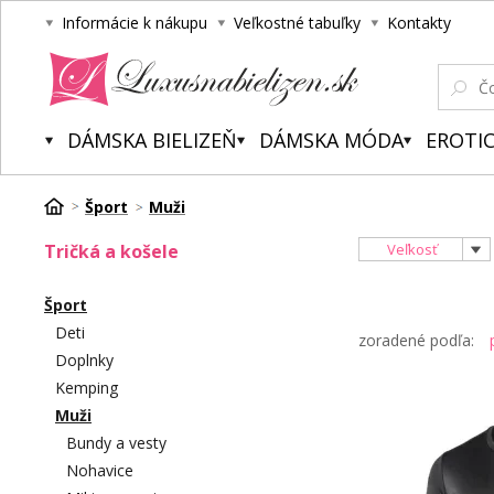
Informácie k nákupu
Veľkostné tabuľky
Kontakty
Luxusnabielizen.sk
DÁMSKA BIELIZEŇ
DÁMSKA MÓDA
EROTIC
Šport
Muži
Tričká a košele
Veľkosť
Šport
Deti
zoradené podľa:
Doplnky
Kemping
Muži
Bundy a vesty
Nohavice