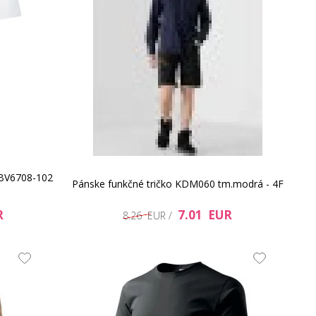
M BV6708-102
Pánske funkčné tričko KDM060 tm.modrá - 4F
R
7.01 EUR
8.26 EUR /