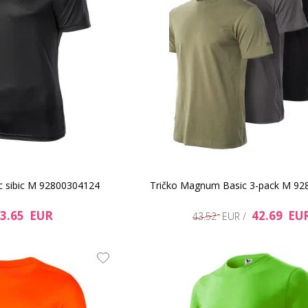
ec sibic M 92800304124
Tričko Magnum Basic 3-pack M 9
3.65 EUR
42.69 EU
43.52 EUR /