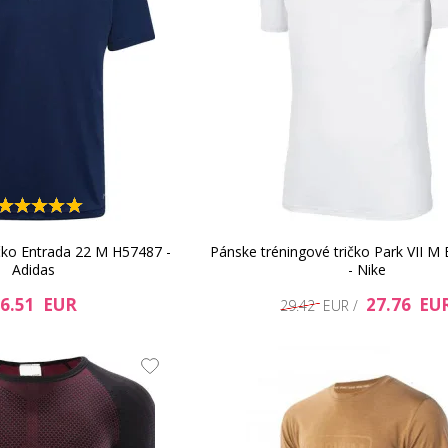
čko Entrada 22 M H57487 -
Pánske tréningové tričko Park VII 
Adidas
- Nike
6.51 EUR
27.76 EU
29.42 EUR /