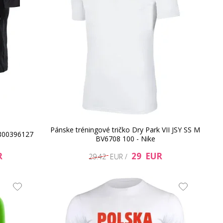
Pánske tréningové tričko Dry Park VII JSY SS M
2800396127
BV6708 100 - Nike
R
29 EUR
29.42 EUR /