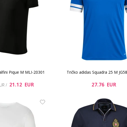
alfini Pique M MLI-20301
Tričko adidas Squadra 25 M JG
21.12 EUR
27.76 EUR
EUR /