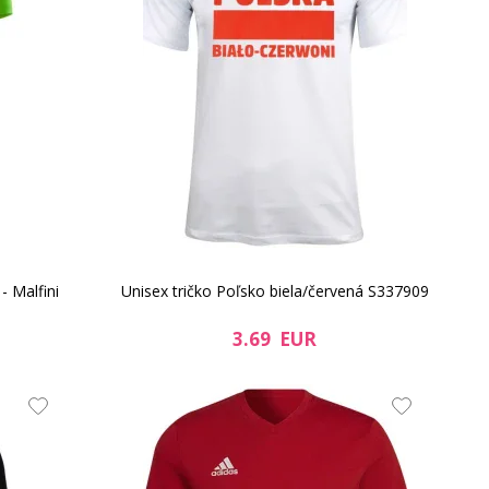
- Malfini
Unisex tričko Poľsko biela/červená S337909
3.69 EUR