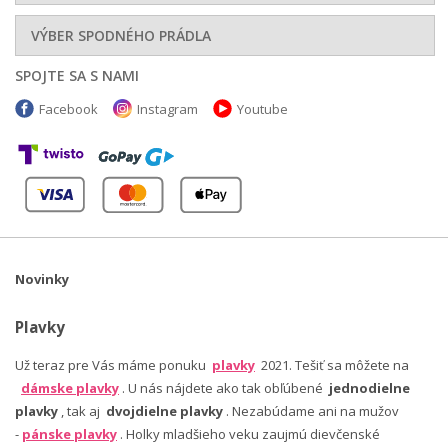
VÝBER SPODNÉHO PRÁDLA
SPOJTE SA S NAMI
Facebook
Instagram
Youtube
Novinky
Plavky
Už teraz pre Vás máme ponuku
plavky
2021. Tešiť sa môžete na
dámske plavky
. U nás nájdete ako tak obľúbené
jednodielne
plavky
, tak aj
dvojdielne plavky
. Nezabúdame ani na mužov
-
pánske plavky
. Holky mladšieho veku zaujmú dievčenské