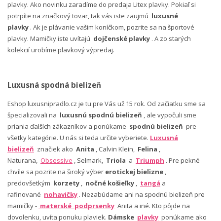
plavky. Ako novinku zaradíme do predaja Litex plavky. Pokiaľ si
potrpíte na značkový tovar, tak vás iste zaujmú
luxusné
plavky
. Ak je plávanie vašim koníčkom, pozrite sa na športové
plavky. Mamičky iste uvítajú
dojčenské plavky
. A zo starých
kolekcií urobíme plavkový výpredaj.
Luxusná spodná bielizeň
Eshop luxusnipradlo.cz je tu pre Vás už 15 rok. Od začiatku sme sa
špecializovali na
luxusnú spodnú bielizeň
, ale vypočuli sme
priania ďalších zákazníkov a ponúkame
spodnú bielizeň
pre
všetky kategórie. U nás si teda určite vyberiete.
Luxusná
bielizeň
značiek ako
Anita
, Calvin Klein,
Felina
,
Naturana,
Obsessive
, Selmark,
Triola
a
Triumph
. Pre pekné
chvíle sa pozrite na široký výber
erotickej bielizne
,
predovšetkým
korzety
,
nočné košieľky
,
tangá
a
rafinované
nohavičky
. Nezabúdame ani na spodnú bielizeň pre
mamičky -
materské podprsenky
Anita a iné. Kto pôjde na
dovolenku, uvíta ponuku plaviek.
Dámske
plavky
ponúkame ako