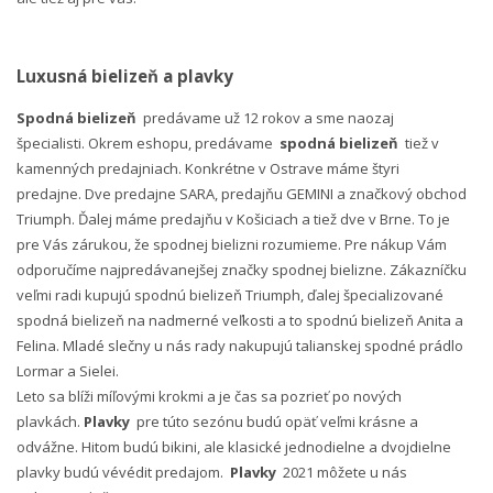
Luxusná bielizeň a plavky
Spodná bielizeň
predávame už 12 rokov a sme naozaj
špecialisti. Okrem eshopu, predávame
spodná bielizeň
tiež v
kamenných predajniach. Konkrétne v Ostrave máme štyri
predajne. Dve predajne SARA, predajňu GEMINI a značkový obchod
Triumph. Ďalej máme predajňu v Košiciach a tiež dve v Brne. To je
pre Vás zárukou, že spodnej bielizni rozumieme. Pre nákup Vám
odporučíme najpredávanejšej značky spodnej bielizne. Zákazníčku
veľmi radi kupujú spodnú bielizeň Triumph, ďalej špecializované
spodná bielizeň na nadmerné veľkosti a to spodnú bielizeň Anita a
Felina. Mladé slečny u nás rady nakupujú talianskej spodné prádlo
Lormar a Sielei.
Leto sa blíži míľovými krokmi a je čas sa pozrieť po nových
plavkách.
Plavky
pre túto sezónu budú opäť veľmi krásne a
odvážne. Hitom budú bikini, ale klasické jednodielne a dvojdielne
plavky budú vévédit predajom.
Plavky
2021 môžete u nás