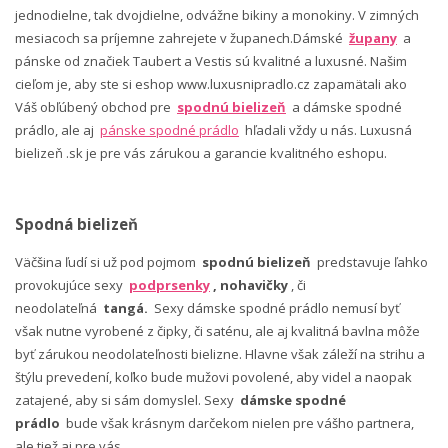
jednodielne, tak dvojdielne, odvážne bikiny a monokiny. V zimných
mesiacoch sa príjemne zahrejete v županech.Dámské
župany
a
pánske od značiek Taubert a Vestis sú kvalitné a luxusné. Našim
cieľom je, aby ste si eshop www.luxusnipradlo.cz zapamätali ako
Váš obľúbený obchod pre
spodnú bielizeň
a dámske spodné
prádlo, ale aj
pánske spodné prádlo
hľadali vždy u nás. Luxusná
bielizeň .sk je pre vás zárukou a garancie kvalitného eshopu.
Spodná bielizeň
Väčšina ľudí si už pod pojmom
spodnú bielizeň
predstavuje ľahko
provokujúce sexy
podprsenky
, nohavičky
, či
neodolateľná
tangá.
Sexy dámske spodné prádlo nemusí byť
však nutne vyrobené z čipky, či saténu, ale aj kvalitná bavlna môže
byť zárukou neodolateľnosti bielizne. Hlavne však záleží na strihu a
štýlu prevedení, koľko bude mužovi povolené, aby videl a naopak
zatajené, aby si sám domyslel. Sexy
dámske spodné
prádlo
bude však krásnym darčekom nielen pre vášho partnera,
ale tiež aj pre vás.