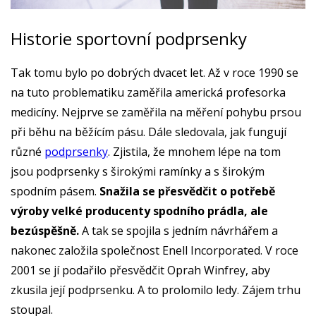
Historie sportovní podprsenky
Tak tomu bylo po dobrých dvacet let. Až v roce 1990 se
na tuto problematiku zaměřila americká profesorka
medicíny. Nejprve se zaměřila na měření pohybu prsou
při běhu na běžícím pásu. Dále sledovala, jak fungují
různé
podprsenky
. Zjistila, že mnohem lépe na tom
jsou podprsenky s širokými ramínky a s širokým
spodním pásem.
Snažila se přesvědčit o potřebě
výroby velké producenty spodního prádla, ale
bezúspěšně.
A tak se spojila s jedním návrhářem a
nakonec založila společnost Enell Incorporated. V roce
2001 se jí podařilo přesvědčit Oprah Winfrey, aby
zkusila její podprsenku. A to prolomilo ledy. Zájem trhu
stoupal.