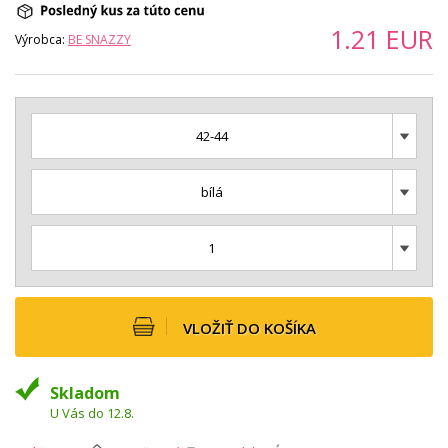
1.21
EUR
Výrobca:
BE SNAZZY
42-44
bílá
1
VLOŽIŤ DO KOŠÍKA
Skladom
U Vás do 12.8.