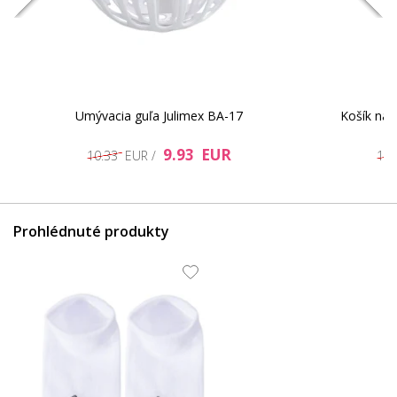
Umývacia guľa Julimex BA-17
Košík na 
9.93 EUR
10.33 EUR /
11
Prohlédnuté produkty