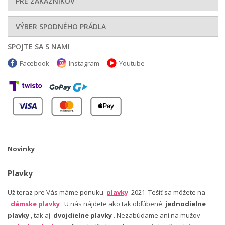
PRE ZÁKAZNÍKOV
VÝBER SPODNÉHO PRÁDLA
SPOJTE SA S NAMI
Facebook
Instagram
Youtube
Novinky
Plavky
Už teraz pre Vás máme ponuku
plavky
2021. Tešiť sa môžete na
dámske plavky
. U nás nájdete ako tak obľúbené
jednodielne
plavky
, tak aj
dvojdielne plavky
. Nezabúdame ani na mužov