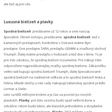
ale tiež aj pre vás.
Luxusná bielizeň a plavky
Spodná bielizeň
predávame už 12 rokov a sme naozaj
špecialisti. Okrem eshopu, predávame
spodná bielizeň
tiež v
kamenných predajniach. Konkrétne v Ostrave máme štyri
predajne. Dve predajne SARA, predajňu GEMINI a značkový obchod
Triumph. Ďalej máme predajňu v Košiciach a tiež dve v Brne. To je
pre Vás zárukou, že spodnej bielizni rozumieme. Pre nákup Vám
odporučíme najpredávanejšej značky spodnej bielizne. Zákazníčku
veľmi radi kupujú spodnú bielizeň Triumph, ďalej špecializované
spodná bielizeň na nadmerné veľkosti a to spodnú bielizeň Anita a
Felina. Mladé slečny u nás rady nakupujú talianskej spodné prádlo
Lormar a Sielei.
Leto sa blíži míľovými krokmi a je čas sa pozrieť po nových
plavkách.
Plavky
pre túto sezónu budú opäť veľmi krásne a
odvážne. Hitom budú bikini, ale klasické jednodielne a dvojdielne
plavky budú vévédit predajom.
Plavky
2021 môžete u nás