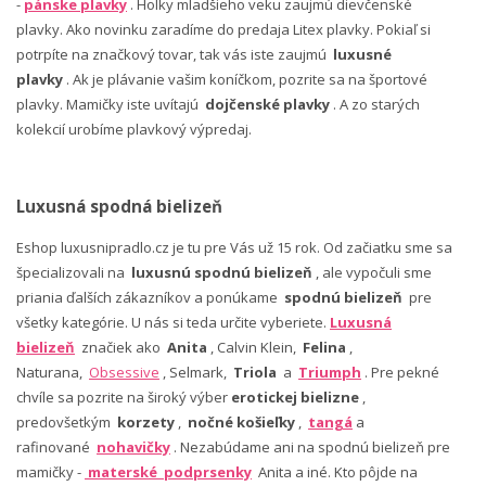
-
pánske plavky
. Holky mladšieho veku zaujmú dievčenské
plavky. Ako novinku zaradíme do predaja Litex plavky. Pokiaľ si
potrpíte na značkový tovar, tak vás iste zaujmú
luxusné
plavky
. Ak je plávanie vašim koníčkom, pozrite sa na športové
plavky. Mamičky iste uvítajú
dojčenské plavky
. A zo starých
kolekcií urobíme plavkový výpredaj.
Luxusná spodná bielizeň
Eshop luxusnipradlo.cz je tu pre Vás už 15 rok. Od začiatku sme sa
špecializovali na
luxusnú spodnú bielizeň
, ale vypočuli sme
priania ďalších zákazníkov a ponúkame
spodnú bielizeň
pre
všetky kategórie. U nás si teda určite vyberiete.
Luxusná
bielizeň
značiek ako
Anita
, Calvin Klein,
Felina
,
Naturana,
Obsessive
, Selmark,
Triola
a
Triumph
. Pre pekné
chvíle sa pozrite na široký výber
erotickej bielizne
,
predovšetkým
korzety
,
nočné košieľky
,
tangá
a
rafinované
nohavičky
. Nezabúdame ani na spodnú bielizeň pre
mamičky -
materské podprsenky
Anita a iné. Kto pôjde na