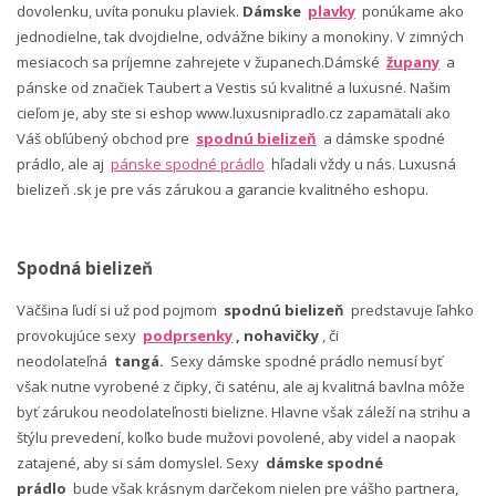
dovolenku, uvíta ponuku plaviek.
Dámske
plavky
ponúkame ako
jednodielne, tak dvojdielne, odvážne bikiny a monokiny. V zimných
mesiacoch sa príjemne zahrejete v županech.Dámské
župany
a
pánske od značiek Taubert a Vestis sú kvalitné a luxusné. Našim
cieľom je, aby ste si eshop www.luxusnipradlo.cz zapamätali ako
Váš obľúbený obchod pre
spodnú bielizeň
a dámske spodné
prádlo, ale aj
pánske spodné prádlo
hľadali vždy u nás. Luxusná
bielizeň .sk je pre vás zárukou a garancie kvalitného eshopu.
Spodná bielizeň
Väčšina ľudí si už pod pojmom
spodnú bielizeň
predstavuje ľahko
provokujúce sexy
podprsenky
, nohavičky
, či
neodolateľná
tangá.
Sexy dámske spodné prádlo nemusí byť
však nutne vyrobené z čipky, či saténu, ale aj kvalitná bavlna môže
byť zárukou neodolateľnosti bielizne. Hlavne však záleží na strihu a
štýlu prevedení, koľko bude mužovi povolené, aby videl a naopak
zatajené, aby si sám domyslel. Sexy
dámske spodné
prádlo
bude však krásnym darčekom nielen pre vášho partnera,