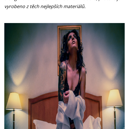
vyrobeno z těch nejlepších materiálů.