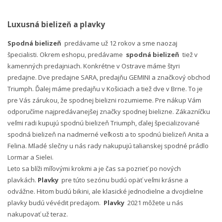
Luxusná bielizeň a plavky
Spodná bielizeň
predávame už 12 rokov a sme naozaj
špecialisti. Okrem eshopu, predávame
spodná bielizeň
tiež v
kamenných predajniach. Konkrétne v Ostrave máme štyri
predajne. Dve predajne SARA, predajňu GEMINI a značkový obchod
Triumph. Ďalej máme predajňu v Košiciach a tiež dve v Brne. To je
pre Vás zárukou, že spodnej bielizni rozumieme. Pre nákup Vám
odporučíme najpredávanejšej značky spodnej bielizne. Zákazníčku
veľmi radi kupujú spodnú bielizeň Triumph, ďalej špecializované
spodná bielizeň na nadmerné veľkosti a to spodnú bielizeň Anita a
Felina. Mladé slečny u nás rady nakupujú talianskej spodné prádlo
Lormar a Sielei.
Leto sa blíži míľovými krokmi a je čas sa pozrieť po nových
plavkách.
Plavky
pre túto sezónu budú opäť veľmi krásne a
odvážne. Hitom budú bikini, ale klasické jednodielne a dvojdielne
plavky budú vévédit predajom.
Plavky
2021 môžete u nás
nakupovať už teraz.