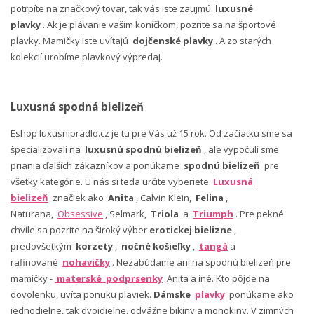
potrpíte na značkový tovar, tak vás iste zaujmú
luxusné
plavky
. Ak je plávanie vašim koníčkom, pozrite sa na športové
plavky. Mamičky iste uvítajú
dojčenské plavky
. A zo starých
kolekcií urobíme plavkový výpredaj.
Luxusná spodná bielizeň
Eshop luxusnipradlo.cz je tu pre Vás už 15 rok. Od začiatku sme sa
špecializovali na
luxusnú spodnú bielizeň
, ale vypočuli sme
priania ďalších zákazníkov a ponúkame
spodnú bielizeň
pre
všetky kategórie. U nás si teda určite vyberiete.
Luxusná
bielizeň
značiek ako
Anita
, Calvin Klein,
Felina
,
Naturana,
Obsessive
, Selmark,
Triola
a
Triumph
. Pre pekné
chvíle sa pozrite na široký výber
erotickej bielizne
,
predovšetkým
korzety
,
nočné košieľky
,
tangá
a
rafinované
nohavičky
. Nezabúdame ani na spodnú bielizeň pre
mamičky -
materské podprsenky
Anita a iné. Kto pôjde na
dovolenku, uvíta ponuku plaviek.
Dámske
plavky
ponúkame ako
jednodielne, tak dvojdielne, odvážne bikiny a monokiny. V zimných