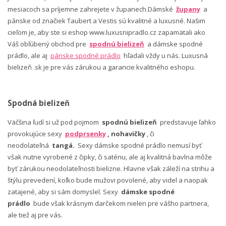
mesiacoch sa príjemne zahrejete v županech.Dámské
župany
a
pánske od značiek Taubert a Vestis sú kvalitné a luxusné. Našim
cieľom je, aby ste si eshop www.luxusnipradlo.cz zapamätali ako
Váš obľúbený obchod pre
spodnú bielizeň
a dámske spodné
prádlo, ale aj
pánske spodné prádlo
hľadali vždy u nás. Luxusná
bielizeň .sk je pre vás zárukou a garancie kvalitného eshopu.
Spodná bielizeň
Väčšina ľudí si už pod pojmom
spodnú bielizeň
predstavuje ľahko
provokujúce sexy
podprsenky
, nohavičky
, či
neodolateľná
tangá.
Sexy dámske spodné prádlo nemusí byť
však nutne vyrobené z čipky, či saténu, ale aj kvalitná bavlna môže
byť zárukou neodolateľnosti bielizne. Hlavne však záleží na strihu a
štýlu prevedení, koľko bude mužovi povolené, aby videl a naopak
zatajené, aby si sám domyslel. Sexy
dámske spodné
prádlo
bude však krásnym darčekom nielen pre vášho partnera,
ale tiež aj pre vás.