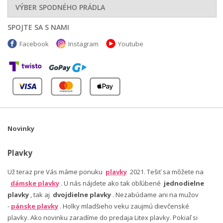
VÝBER SPODNÉHO PRÁDLA
SPOJTE SA S NAMI
Facebook
Instagram
Youtube
Novinky
Plavky
Už teraz pre Vás máme ponuku
plavky
2021. Tešiť sa môžete na
dámske plavky
. U nás nájdete ako tak obľúbené
jednodielne
plavky
, tak aj
dvojdielne plavky
. Nezabúdame ani na mužov
-
pánske plavky
. Holky mladšieho veku zaujmú dievčenské
plavky. Ako novinku zaradíme do predaja Litex plavky. Pokiaľ si