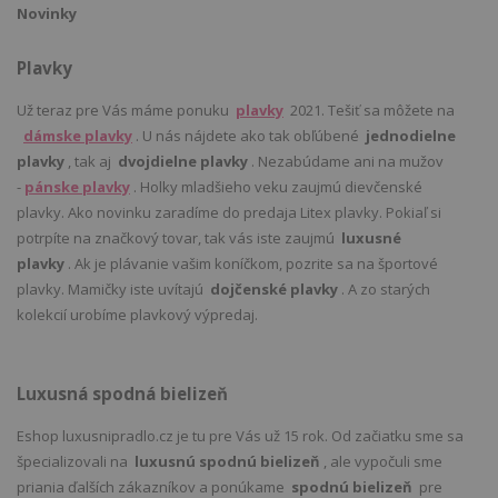
Novinky
Plavky
Už teraz pre Vás máme ponuku
plavky
2021. Tešiť sa môžete na
dámske plavky
. U nás nájdete ako tak obľúbené
jednodielne
plavky
, tak aj
dvojdielne plavky
. Nezabúdame ani na mužov
-
pánske plavky
. Holky mladšieho veku zaujmú dievčenské
plavky. Ako novinku zaradíme do predaja Litex plavky. Pokiaľ si
potrpíte na značkový tovar, tak vás iste zaujmú
luxusné
plavky
. Ak je plávanie vašim koníčkom, pozrite sa na športové
plavky. Mamičky iste uvítajú
dojčenské plavky
. A zo starých
kolekcií urobíme plavkový výpredaj.
Luxusná spodná bielizeň
Eshop luxusnipradlo.cz je tu pre Vás už 15 rok. Od začiatku sme sa
špecializovali na
luxusnú spodnú bielizeň
, ale vypočuli sme
priania ďalších zákazníkov a ponúkame
spodnú bielizeň
pre