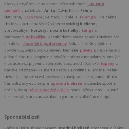
všetky kategórie. U nás si teda určite vyberiete.
Luxusná
bielizeň
značiek ako
Anita
, Calvin Klein,
Felina
,
Naturana,
Obsessive
, Selmark,
Triola
a
Triumph
. Pre pekné
chvíle sa pozrite na široký výber
erotickej bielizne
,
predovšetkým
korzety
,
nočné košieľky
,
tangá
a
rafinované
nohavičky
. Nezabúdame ani na spodnú bielizeň pre
mamičky -
materské podprsenky
Anita a iné. Kto pôjde na
dovolenku, uvíta ponuku plaviek.
Dámske
plavky
ponúkame ako
jednodielne, tak dvojdielne, odvážne bikiny a monokiny. V zimných
mesiacoch sa príjemne zahrejete v županech.Dámské
župany
a
pánske od značiek Taubert a Vestis sú kvalitné a luxusné. Našim
cieľom je, aby ste si eshop www.luxusnipradlo.cz zapamätali ako
Váš obľúbený obchod pre
spodnú bielizeň
a dámske spodné
prádlo, ale aj
pánske spodné prádlo
hľadali vždy u nás. Luxusná
bielizeň .sk je pre vás zárukou a garancie kvalitného eshopu.
Spodná bielizeň
Väčšina ľudí si už pod pojmom
spodnú bielizeň
predstavuje ľahko