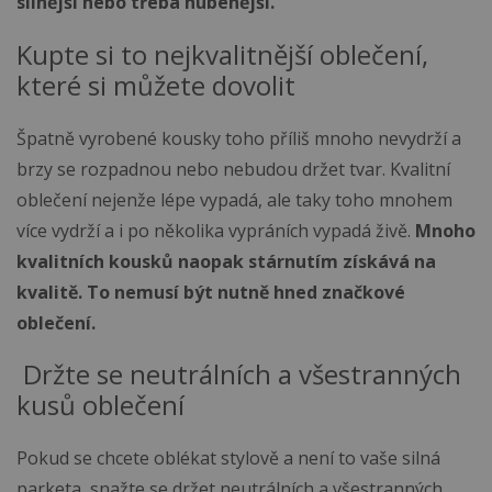
silnější nebo třeba hubenější.
Kupte si to nejkvalitnější oblečení,
které si můžete dovolit
Špatně vyrobené kousky toho příliš mnoho nevydrží a
brzy se rozpadnou nebo nebudou držet tvar. Kvalitní
oblečení nejenže lépe vypadá, ale taky toho mnohem
více vydrží a i po několika vypráních vypadá živě.
Mnoho
kvalitních kousků naopak stárnutím získává na
kvalitě. To nemusí být nutně hned značkové
oblečení.
Držte se neutrálních a všestranných
kusů oblečení
Pokud se chcete oblékat stylově a není to vaše silná
parketa, snažte se držet neutrálních a všestranných