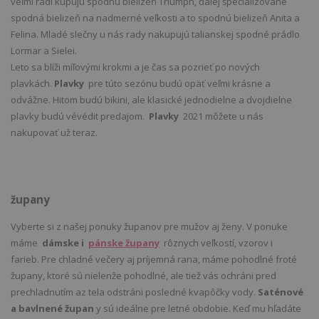
veľmi radi kupujú spodnú bielizeň Triumph, ďalej špecializované
spodná bielizeň na nadmerné veľkosti a to spodnú bielizeň Anita a
Felina. Mladé slečny u nás rady nakupujú talianskej spodné prádlo
Lormar a Sielei.
Leto sa blíži míľovými krokmi a je čas sa pozrieť po nových
plavkách.
Plavky
pre túto sezónu budú opäť veľmi krásne a
odvážne. Hitom budú bikini, ale klasické jednodielne a dvojdielne
plavky budú vévédit predajom.
Plavky
2021 môžete u nás
nakupovať už teraz.
župany
Vyberte si z našej ponuky županov pre mužov aj ženy. V ponuke
máme
dámske i
pánske župany
rôznych veľkostí, vzorov i
farieb. Pre chladné večery aj príjemná rana, máme pohodlné froté
župany, ktoré sú nielenže pohodlné, ale tiež vás ochráni pred
prechladnutím az tela odstráni posledné kvapôčky vody.
Saténové
a bavlnené župan
y sú ideálne pre letné obdobie. Keď mu hľadáte