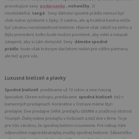
provokujúce sexy
podprsenky
, nohavičky
, či
neodolateľná
tangá.
Sexy dámske spodné prádlo nemusí byť
však nutne vyrobené z čipky, či saténu, ale aj kvalitná bavlna môže
byť zárukou neodolateľnosti bielizne. Hlavne však záleží na strihu a
štýlu prevedení, koľko bude mužovi povolené, aby videl a naopak
zatajené, aby si sám domyslel. Sexy
dámske spodné
prádlo
bude však krásnym darčekom nielen pre vášho partnera,
ale tiež aj pre vás.
Luxusná bielizeň a plavky
Spodná bielizeň
predávame už 12 rokov a sme naozaj
špecialisti. Okrem eshopu, predávame
spodná bielizeň
tiež v
kamenných predajniach. Konkrétne v Ostrave máme štyri
predajne. Dve predajne SARA, predajňu GEMINI a značkový obchod
Triumph. Ďalej máme predajňu v Košiciach a tiež dve v Brne. To je
pre Vás zárukou, že spodnej bielizni rozumieme. Pre nákup Vám
odporučíme najpredávanejšej značky spodnej bielizne. Zákazníčku