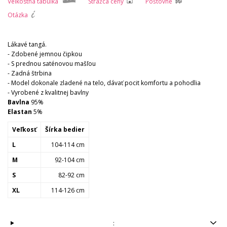
Veľkostná tabuľka
Strážca ceny
Poštovné
Otázka
Lákavé tangá.
- Zdobené jemnou čipkou
- S prednou saténovou mašľou
- Zadná štrbina
- Model dokonale zladené na telo, dávať pocit komfortu a pohodlia
- Vyrobené z kvalitnej bavlny
Bavlna
95%
Elastan
5%
Veľkosť
Šírka bedier
L
104-114 cm
M
92-104 cm
S
82-92 cm
XL
114-126 cm
: