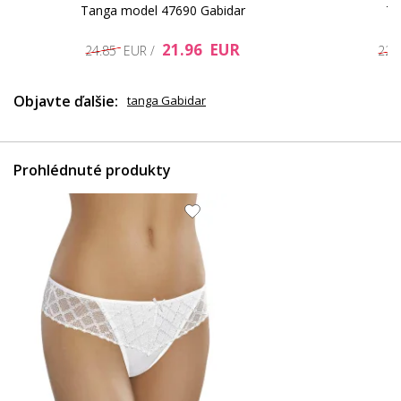
Tanga model 47690 Gabidar
Ta
21.96 EUR
24.85 EUR /
22.
Objavte ďalšie:
tanga Gabidar
Prohlédnuté produkty