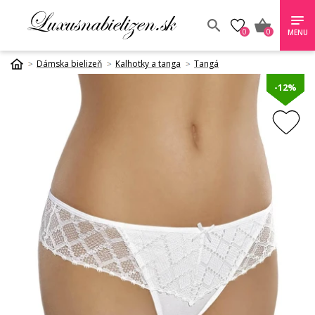
0
0
MENU
Dámska bielizeň
Kalhotky a tanga
Tangá
-12%