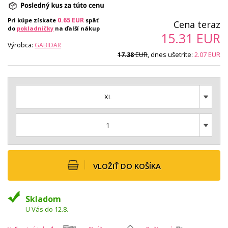
0.65
EUR
Pri kúpe získate
späť
Cena teraz
do
pokladničky
na ďalší nákup
15.31
EUR
Výrobca:
GABIDAR
EUR
, dnes ušetríte:
2.07
EUR
17.38
XL
1
VLOŽIŤ DO KOŠÍKA
Skladom
U Vás do 12.8.