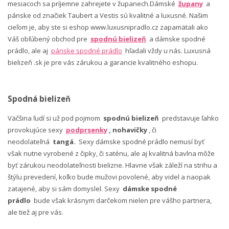
mesiacoch sa príjemne zahrejete v županech.Dámské
župany
a
pánske od značiek Taubert a Vestis sú kvalitné a luxusné. Našim
cieľom je, aby ste si eshop www.luxusnipradlo.cz zapamätali ako
Váš obľúbený obchod pre
spodnú bielizeň
a dámske spodné
prádlo, ale aj
pánske spodné prádlo
hľadali vždy u nás. Luxusná
bielizeň .sk je pre vás zárukou a garancie kvalitného eshopu.
Spodná bielizeň
Väčšina ľudí si už pod pojmom
spodnú bielizeň
predstavuje ľahko
provokujúce sexy
podprsenky
, nohavičky
, či
neodolateľná
tangá.
Sexy dámske spodné prádlo nemusí byť
však nutne vyrobené z čipky, či saténu, ale aj kvalitná bavlna môže
byť zárukou neodolateľnosti bielizne. Hlavne však záleží na strihu a
štýlu prevedení, koľko bude mužovi povolené, aby videl a naopak
zatajené, aby si sám domyslel. Sexy
dámske spodné
prádlo
bude však krásnym darčekom nielen pre vášho partnera,
ale tiež aj pre vás.