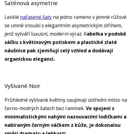
Saténová asymetrie
Lesklé
nařasené šaty
na jedno rameno v jemné růžové
se umně snoubí s elegantním asymetrickým střihem,
jenž vytváří luxusní, moderní výraz. K
abelka v podobě
sáčku s květinovým potiskem a plastické zlaté
náušnice pak zjemňují celý vzhled a dodávají
organickou eleganci.
Vyšívané Noir
Průhledné vyšívané květiny zaujímají ústřední místo na
černo-modrých šatech bez ramínek.
Ve spojení s
minimalistickými nahými nazouvacími lodičkami a
nabíraným černým váčkem z kůže, je dokonalou
směsí dramatu a lehkosti.