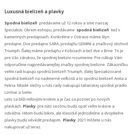
Luxusná bielizeň a plavky
Spodná bielizeň
predávame už 12 rokov a sme naozaj
špecialisti. Okrem eshopu, predávame
spodná bielizeň
tiež v
kamenných predajniach. Konkrétne v Ostrave máme štyri
predajne. Dve predajne SARA, predajňu GEMINI a značkový obchod
Triumph. Ďalej máme predajňu v Košiciach a tiež dve v Brne. To je
pre Vás zárukou, že spodnej bielizni rozumieme. Pre nákup Vám
odporučíme najpredávanejšej značky spodnej bielizne. Zákazníčku
veľmi radi kupujú spodnú bielizeň Triumph, ďalej špecializované
spodná bielizeň na nadmerné veľkosti a to spodnú bielizeň Anita a
Felina. Mladé slečny u nás rady nakupujú talianskej spodné prádlo
Lormar a Sielei.
Leto sa blíži míľovými krokmi a je čas sa pozrieť po nových
plavkách.
Plavky
pre túto sezónu budú opäť veľmi krásne a
odvážne. Hitom budú bikini, ale klasické jednodielne a dvojdielne
plavky budú vévédit predajom.
Plavky
2021 môžete u nás
nakupovať už teraz.