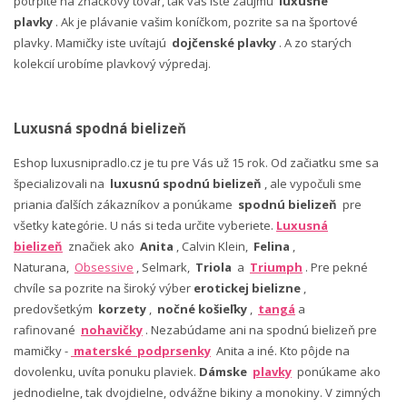
potrpíte na značkový tovar, tak vás iste zaujmú
luxusné
plavky
. Ak je plávanie vašim koníčkom, pozrite sa na športové
plavky. Mamičky iste uvítajú
dojčenské plavky
. A zo starých
kolekcií urobíme plavkový výpredaj.
Luxusná spodná bielizeň
Eshop luxusnipradlo.cz je tu pre Vás už 15 rok. Od začiatku sme sa
špecializovali na
luxusnú spodnú bielizeň
, ale vypočuli sme
priania ďalších zákazníkov a ponúkame
spodnú bielizeň
pre
všetky kategórie. U nás si teda určite vyberiete.
Luxusná
bielizeň
značiek ako
Anita
, Calvin Klein,
Felina
,
Naturana,
Obsessive
, Selmark,
Triola
a
Triumph
. Pre pekné
chvíle sa pozrite na široký výber
erotickej bielizne
,
predovšetkým
korzety
,
nočné košieľky
,
tangá
a
rafinované
nohavičky
. Nezabúdame ani na spodnú bielizeň pre
mamičky -
materské podprsenky
Anita a iné. Kto pôjde na
dovolenku, uvíta ponuku plaviek.
Dámske
plavky
ponúkame ako
jednodielne, tak dvojdielne, odvážne bikiny a monokiny. V zimných