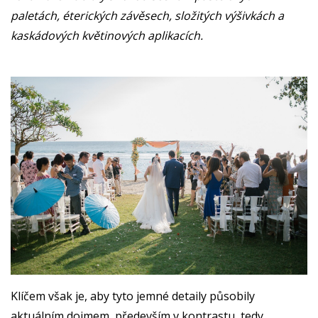
paletách, éterických závěsech, složitých výšivkách a
kaskádových květinových aplikacích.
Klíčem však je, aby tyto jemné detaily působily
aktuálním dojmem, především v kontrastu, tedy