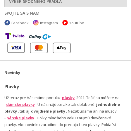
VÝBER SPODNÉHO PRÁDLA
SPOJTE SA S NAMI
Facebook
Instagram
Youtube
Novinky
Plavky
Už teraz pre Vás máme ponuku
plavky
2021. Tešiť sa môžete na
dámske plavky
. U nás nájdete ako tak obľúbené
jednodielne
plavky
, tak aj
dvojdielne plavky
. Nezabúdame ani na mužov
-
pánske plavky
. Holky mladšieho veku zaujmú dievčenské
plavky. Ako novinku zaradíme do predaja Litex plavky. Pokiaľ si