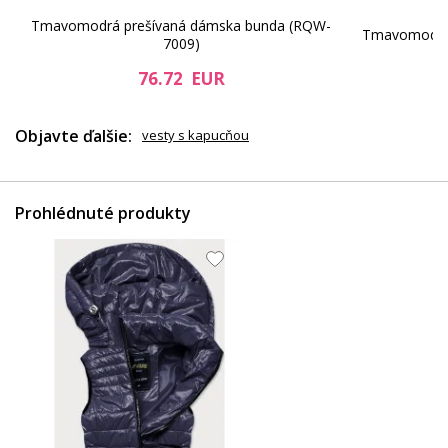
Tmavomodrá prešívaná dámska bunda (RQW-
Tmavomodrá 
7009)
76.72 EUR
Objavte ďalšie:
vesty s kapucňou
Prohlédnuté produkty