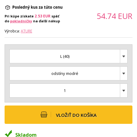
54.74
EUR
2.53
EUR
Pri kúpe získate
späť
do
pokladničky
na ďalší nákup
Výrobca:
ATURE
L (40)
odstíny modré
1
VLOŽIŤ DO KOŠÍKA
Skladom