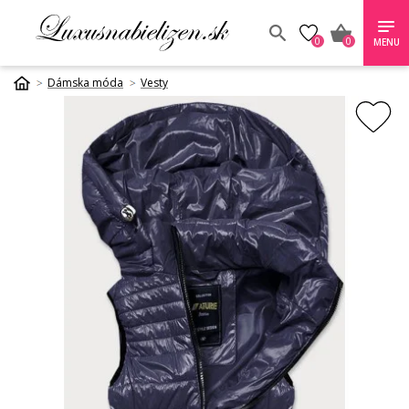
0
0
MENU
Dámska móda
Vesty