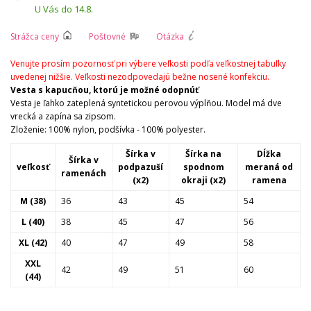
U Vás do 14.8.
Strážca ceny
Poštovné
Otázka
Venujte prosím pozornosť pri výbere veľkosti podľa veľkostnej tabuľky
uvedenej nižšie. Veľkosti nezodpovedajú bežne nosené konfekciu.
Vesta s kapucňou, ktorú je možné odopnúť
Vesta je ľahko zateplená syntetickou perovou výplňou. Model má dve
vrecká a zapína sa zipsom.
Zloženie: 100% nylon, podšívka - 100% polyester.
Šírka v
Šírka na
Dĺžka
Šírka v
veľkosť
podpazuší
spodnom
meraná od
ramenách
(x2)
okraji (x2)
ramena
M (38)
36
43
45
54
L (40)
38
45
47
56
XL (42)
40
47
49
58
XXL
42
49
51
60
(44)