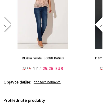
s
Blúzka model 30088 Katrus
Dámske
25.26 EUR
28.59 EUR /
87.
Objavte ďalšie:
džínsové nohavice
Prohlédnuté produkty