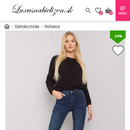
0
0
MENU
Dámska móda
Nohavice
-34%