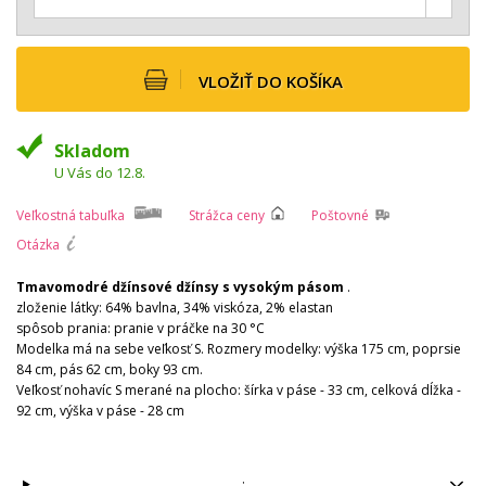
VLOŽIŤ DO KOŠÍKA
Skladom
U Vás do 12.8.
Veľkostná tabuľka
Strážca ceny
Poštovné
Otázka
Tmavomodré džínsové džínsy s vysokým pásom
.
zloženie látky: 64% bavlna, 34% viskóza, 2% elastan
spôsob prania: pranie v práčke na 30 °C
Modelka má na sebe veľkosť S. Rozmery modelky: výška 175 cm, poprsie
84 cm, pás 62 cm, boky 93 cm.
Veľkosť nohavíc S merané na plocho: šírka v páse - 33 cm, celková dĺžka -
92 cm, výška v páse - 28 cm
: