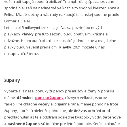
veľmi radi kupujú spodnú bielizeň Triumph, ďalej špecializované
spodná bielizeň na nadmerné veľkosti a to spodnú bielizeň Anita a
Felina. Mladé slečny u nás rady nakupujú talianskej spodné prádlo
Lormar a Sielei.
Leto sa blíži míľovými krokmi a je čas sa pozrieť po nových
plavkách.
Plavky
pre túto sezónu budú opäť veľmi krásne a
odvážne. Hitom budú bikini, ale klasické jednodielne a dvojdielne
plavky budú vévédit predajom.
Plavky
2021 môžete u nás
nakupovať už teraz.
župany
Vyberte si z našej ponuky županov pre mužov aj ženy. V ponuke
máme
dámske i
pánske župany
rôznych veľkostí, vzorov i
farieb. Pre chladné večery aj príjemná rana, máme pohodlné froté
župany, ktoré sú nielenže pohodlné, ale tiež vás ochráni pred
prechladnutím az tela odstráni posledné kvapôčky vody.
Saténové
a bavlnené župan
y sú ideálne pre letné obdobie. Keď mu hľadáte