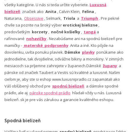
všetky kategórie. U nás si teda určite vyberiete.
Luxusná
bielizeň
značiek ako
Anita
, Calvin Klein,
Felina
,
Naturana,
Obsessive
, Selmark,
Triola
a
Triumph
. Pre pekné
chvíle sa pozrite na široký výber
erotickej bielizne
,
predovšetkým
korzety
,
nočné košieľky
,
tangá
a
rafinované
nohavičky
. Nezabúdame ani na spodnú bielizeň pre
mamičky -
materské podprsenky
Anita a iné. Kto pôjde na
dovolenku, uvíta ponuku plaviek.
Dámske
plavky
ponúkame ako
jednodielne, tak dvojdielne, odvážne bikiny a monokiny. V zimných
mesiacoch sa príjemne zahrejete v županech.Dámské
župany
a
pánske od značiek Taubert a Vestis sú kvalitné a luxusné. Našim
cieľom je, aby ste si eshop www.luxusnipradlo.cz zapamätali ako
Váš obľúbený obchod pre
spodnú bielizeň
a dámske spodné
prádlo, ale aj
pánske spodné prádlo
hľadali vždy u nás. Luxusná
bielizeň .sk je pre vás zárukou a garancie kvalitného eshopu.
Spodná bielizeň
Väčšina ľudí si už pod pojmom
spodnú bielizeň
predstavuje ľahko