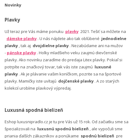
Novinky
Plavky
Už teraz pre Vás máme ponuku
plavky
2021. Tešiť sa môžete na
dámske plavky
. U nás nájdete ako tak obľúbené
jednodielne
plavky
, tak aj
dvojdielne plavky
. Nezabúdame ani na mužov
-
pánske plavky
. Holky mladšieho veku zaujmú dievčenské
plavky. Ako novinku zaradíme do predaja Litex plavky. Pokiaľ si
potrpíte na značkový tovar, tak vás iste zaujmú
luxusné
plavky
. Ak je plávanie vašim koníčkom, pozrite sa na športové
plavky. Mamičky iste uvítajú
dojčenské plavky
. A zo starých
kolekcií urobíme plavkový výpredaj.
Luxusná spodná bielizeň
Eshop luxusnipradlo.cz je tu pre Vás už 15 rok. Od začiatku sme sa
špecializovali na
luxusnú spodnú bielizeň
, ale vypočuli sme
priania ďalších zákazníkov a ponúkame
spodnú bielizeň
pre