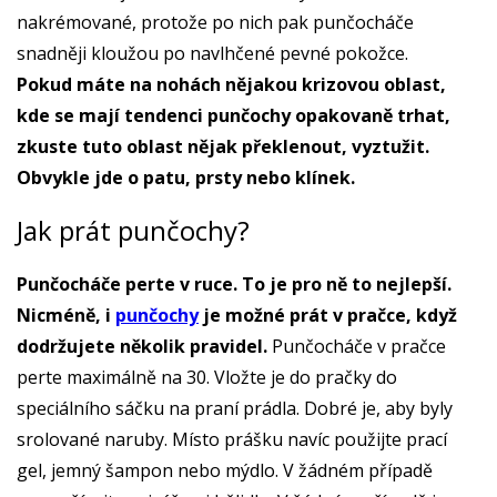
nakrémované, protože po nich pak punčocháče
snadněji kloužou po navlhčené pevné pokožce.
Pokud máte na nohách nějakou krizovou oblast,
kde se mají tendenci punčochy opakovaně trhat,
zkuste tuto oblast nějak překlenout, vyztužit.
Obvykle jde o patu, prsty nebo klínek.
Jak prát punčochy?
Punčocháče perte v ruce. To je pro ně to nejlepší.
Nicméně, i
punčochy
je možné prát v pračce, když
dodržujete několik pravidel.
Punčocháče v pračce
perte maximálně na 30. Vložte je do pračky do
speciálního sáčku na praní prádla. Dobré je, aby byly
srolované naruby. Místo prášku navíc použijte prací
gel, jemný šampon nebo mýdlo. V žádném případě