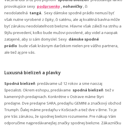
provokujúce sexy
podprsenky
, nohavičky
, či
neodolateľná
tangá.
Sexy dámske spodné prádlo nemusí byť
však nutne vyrobené z čipky, či saténu, ale aj kvalitná bavlna môže
byť zárukou neodolateľnosti bielizne. Hlavne však záleží na strihu a
štýlu prevedení, koľko bude mužovi povolené, aby videl a naopak
zatajené, aby si sám domyslel. Sexy
dámske spodné
prádlo
bude však krásnym darčekom nielen pre vášho partnera,
ale tiež aj pre vás.
Luxusná bielizeň a plavky
Spodná bielizeň
predávame už 12 rokov a sme naozaj
špecialisti. Okrem eshopu, predávame
spodná bielizeň
tiež v
kamenných predajniach. Konkrétne v Ostrave máme štyri
predajne. Dve predajne SARA, predajňu GEMINI a značkový obchod
Triumph. Ďalej máme predajňu v Košiciach a tiež dve v Brne. To je
pre Vás zárukou, že spodnej bielizni rozumieme. Pre nákup Vám
odporučíme najpredávanejšej značky spodnej bielizne. Zákazníčku