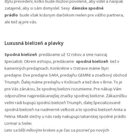
štýlu prevedení, koľko bude mužovi povolené, aby videl a naopak
zatajené, aby si sám domyslel. Sexy
dámske spodné
prádlo
bude však krásnym darčekom nielen pre vášho partnera,
ale tiež aj pre vás.
Luxusná bielizeň a plavky
Spodná bielizeň
predávame už 12 rokov a sme naozaj
špecialisti. Okrem eshopu, predávame
spodná bielizeň
tiež v
kamenných predajniach. Konkrétne v Ostrave máme štyri
predajne. Dve predajne SARA, predajňu GEMINI a značkový obchod
Triumph. Ďalej máme predajňu v Košiciach a tiež dve v Brne. To je
pre Vás zárukou, že spodnej bielizni rozumieme. Pre nákup Vám
odporučíme najpredávanejšej značky spodnej bielizne. Zákazníčku
veľmi radi kupujú spodnú bielizeň Triumph, ďalej špecializované
spodná bielizeň na nadmerné veľkosti a to spodnú bielizeň Anita a
Felina. Mladé slečny u nás rady nakupujú talianskej spodné prádlo
Lormar a Sielei.
Leto sa blíži míľovými krokmi a je čas sa pozrieť po nových