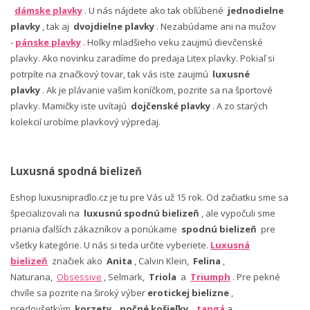
dámske plavky
. U nás nájdete ako tak obľúbené
jednodielne
plavky
, tak aj
dvojdielne plavky
. Nezabúdame ani na mužov
-
pánske plavky
. Holky mladšieho veku zaujmú dievčenské
plavky. Ako novinku zaradíme do predaja Litex plavky. Pokiaľ si
potrpíte na značkový tovar, tak vás iste zaujmú
luxusné
plavky
. Ak je plávanie vašim koníčkom, pozrite sa na športové
plavky. Mamičky iste uvítajú
dojčenské plavky
. A zo starých
kolekcií urobíme plavkový výpredaj.
Luxusná spodná bielizeň
Eshop luxusnipradlo.cz je tu pre Vás už 15 rok. Od začiatku sme sa
špecializovali na
luxusnú spodnú bielizeň
, ale vypočuli sme
priania ďalších zákazníkov a ponúkame
spodnú bielizeň
pre
všetky kategórie. U nás si teda určite vyberiete.
Luxusná
bielizeň
značiek ako
Anita
, Calvin Klein,
Felina
,
Naturana,
Obsessive
, Selmark,
Triola
a
Triumph
. Pre pekné
chvíle sa pozrite na široký výber
erotickej bielizne
,
predovšetkým
korzety
,
nočné košieľky
,
tangá
a