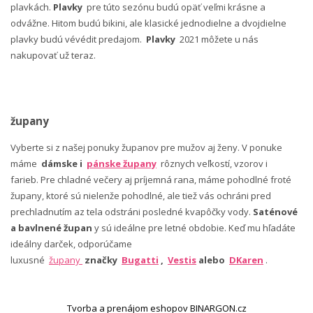
plavkách.
Plavky
pre túto sezónu budú opäť veľmi krásne a
odvážne. Hitom budú bikini, ale klasické jednodielne a dvojdielne
plavky budú vévédit predajom.
Plavky
2021 môžete u nás
nakupovať už teraz.
župany
Vyberte si z našej ponuky županov pre mužov aj ženy. V ponuke
máme
dámske i
pánske župany
rôznych veľkostí, vzorov i
farieb. Pre chladné večery aj príjemná rana, máme pohodlné froté
župany, ktoré sú nielenže pohodlné, ale tiež vás ochráni pred
prechladnutím az tela odstráni posledné kvapôčky vody.
Saténové
a bavlnené župan
y sú ideálne pre letné obdobie. Keď mu hľadáte
ideálny darček, odporúčame
luxusné
župany
značky
Bugatti
,
Vestis
alebo
DKaren
.
Tvorba a prenájom eshopov BINARGON.cz