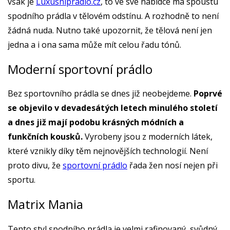
však je
Luxusnipradlo.cz
, to ve své nabídce má spoustu
spodního prádla v tělovém odstínu. A rozhodně to není
žádná nuda. Nutno také upozornit, že tělová není jen
jedna a i ona sama může mít celou řadu tónů.
Moderní sportovní prádlo
Bez sportovního prádla se dnes již neobejdeme.
Poprvé
se objevilo v devadesátých letech minulého století
a dnes již mají podobu krásných módních a
funkčních kousků.
Vyrobeny jsou z moderních látek,
které vznikly díky těm nejnovějších technologií. Není
proto divu, že
sportovní prádlo
řada žen nosí nejen při
sportu.
Matrix Mania
Tento styl spodního prádla je velmi rafinovaný, svůdný