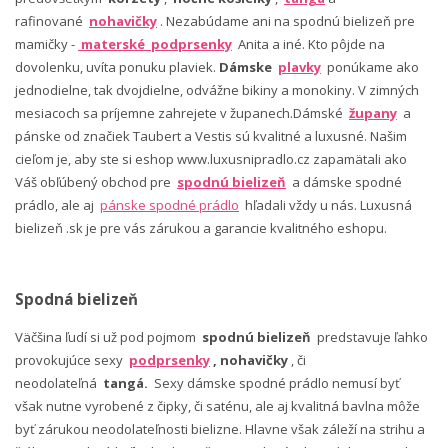
rafinované
nohavičky
. Nezabúdame ani na spodnú bielizeň pre
mamičky -
materské podprsenky
Anita a iné. Kto pôjde na
dovolenku, uvíta ponuku plaviek.
Dámske
plavky
ponúkame ako
jednodielne, tak dvojdielne, odvážne bikiny a monokiny. V zimných
mesiacoch sa príjemne zahrejete v županech.Dámské
župany
a
pánske od značiek Taubert a Vestis sú kvalitné a luxusné. Našim
cieľom je, aby ste si eshop www.luxusnipradlo.cz zapamätali ako
Váš obľúbený obchod pre
spodnú bielizeň
a dámske spodné
prádlo, ale aj
pánske spodné prádlo
hľadali vždy u nás. Luxusná
bielizeň .sk je pre vás zárukou a garancie kvalitného eshopu.
Spodná bielizeň
Väčšina ľudí si už pod pojmom
spodnú bielizeň
predstavuje ľahko
provokujúce sexy
podprsenky
, nohavičky
, či
neodolateľná
tangá.
Sexy dámske spodné prádlo nemusí byť
však nutne vyrobené z čipky, či saténu, ale aj kvalitná bavlna môže
byť zárukou neodolateľnosti bielizne. Hlavne však záleží na strihu a