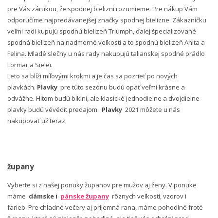
pre Vás zárukou, že spodnej bielizni rozumieme. Pre nákup Vám
odporučíme najpredávanejšej značky spodnej bielizne. Zákazníčku
veľmi radi kupujú spodnú bielizeň Triumph, ďalej špecializované
spodná bielizeň na nadmerné veľkosti a to spodnú bielizeň Anita a
Felina. Mladé slečny u nás rady nakupujú talianskej spodné prádlo
Lormar a Sielei.
Leto sa blíži míľovými krokmi a je čas sa pozrieť po nových
plavkách.
Plavky
pre túto sezónu budú opäť veľmi krásne a
odvážne. Hitom budú bikini, ale klasické jednodielne a dvojdielne
plavky budú vévédit predajom.
Plavky
2021 môžete u nás
nakupovať už teraz.
župany
Vyberte si z našej ponuky županov pre mužov aj ženy. V ponuke
máme
dámske i
pánske župany
rôznych veľkostí, vzorov i
farieb. Pre chladné večery aj príjemná rana, máme pohodlné froté