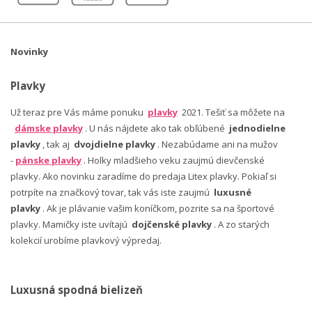
Novinky
Plavky
Už teraz pre Vás máme ponuku
plavky
2021. Tešiť sa môžete na
dámske plavky
. U nás nájdete ako tak obľúbené
jednodielne
plavky
, tak aj
dvojdielne plavky
. Nezabúdame ani na mužov
-
pánske plavky
. Holky mladšieho veku zaujmú dievčenské
plavky. Ako novinku zaradíme do predaja Litex plavky. Pokiaľ si
potrpíte na značkový tovar, tak vás iste zaujmú
luxusné
plavky
. Ak je plávanie vašim koníčkom, pozrite sa na športové
plavky. Mamičky iste uvítajú
dojčenské plavky
. A zo starých
kolekcií urobíme plavkový výpredaj.
Luxusná spodná bielizeň