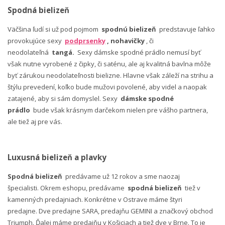
Spodná bielizeň
Väčšina ľudí si už pod pojmom
spodnú bielizeň
predstavuje ľahko
provokujúce sexy
podprsenky
, nohavičky
, či
neodolateľná
tangá.
Sexy dámske spodné prádlo nemusí byť
však nutne vyrobené z čipky, či saténu, ale aj kvalitná bavlna môže
byť zárukou neodolateľnosti bielizne. Hlavne však záleží na strihu a
štýlu prevedení, koľko bude mužovi povolené, aby videl a naopak
zatajené, aby si sám domyslel. Sexy
dámske spodné
prádlo
bude však krásnym darčekom nielen pre vášho partnera,
ale tiež aj pre vás.
Luxusná bielizeň a plavky
Spodná bielizeň
predávame už 12 rokov a sme naozaj
špecialisti. Okrem eshopu, predávame
spodná bielizeň
tiež v
kamenných predajniach. Konkrétne v Ostrave máme štyri
predajne. Dve predajne SARA, predajňu GEMINI a značkový obchod
Triumph. Ďalej máme predajňu v Košiciach a tiež dve v Brne. To je