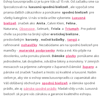
Eshop luxusnipradlo.cz je tu pre Vás už 15 rok. Od začiatku sme sa
špecializovali na
luxusnú spodnú bielizeň
, ale vypočuli sme
priania ďalších zákazníkov a ponúkame
spodnú bielizeň
pre
všetky kategórie. U nás si teda určite vyberiete.
Luxusná
bielizeň
značiek ako
Anita
, Calvin Klein,
Felina
,
Naturana,
Obsessive
, Selmark,
Triola
a
Triumph
. Pre pekné
chvíle sa pozrite na široký výber
erotickej bielizne
,
predovšetkým
korzety
,
nočné košieľky
,
tangá
a
rafinované
nohavičky
. Nezabúdame ani na spodnú bielizeň pre
mamičky -
materské podprsenky
Anita a iné. Kto pôjde na
dovolenku, uvíta ponuku plaviek.
Dámske
plavky
ponúkame ako
jednodielne, tak dvojdielne, odvážne bikiny a monokiny. V zimných
mesiacoch sa príjemne zahrejete v županech.Dámské
župany
a
pánske od značiek Taubert a Vestis sú kvalitné a luxusné. Našim
cieľom je, aby ste si eshop www.luxusnipradlo.cz zapamätali ako
Váš obľúbený obchod pre
spodnú bielizeň
a dámske spodné
prádlo, ale aj
pánske spodné prádlo
hľadali vždy u nás. Luxusná
bielizeň .sk je pre vás zárukou a garancie kvalitného eshopu.