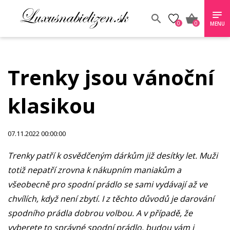
0
0
MENU
Trenky jsou vánoční
klasikou
07.11.2022 00:00:00
Trenky patří k osvědčeným dárkům již desítky let. Muži
totiž nepatří zrovna k nákupním maniakům a
všeobecně pro spodní prádlo se sami vydávají až ve
chvílích, když není zbytí. I z těchto důvodů je darování
spodního prádla dobrou volbou. A v případě, že
vyberete to správné spodní prádlo, budou vám i