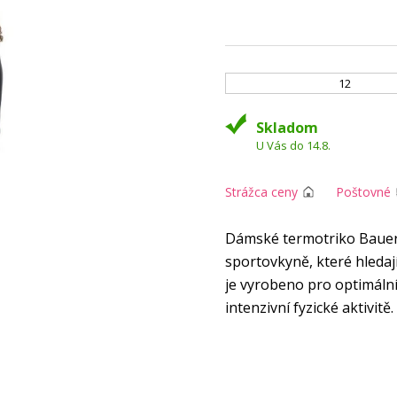
12
Skladom
U Vás do 14.8.
Strážca ceny
Poštovné
Dámské termotriko Bauer 
sportovkyně, které hledají
je vyrobeno pro optimální 
intenzivní fyzické aktivitě.
Vlastnosti: Dámské tri
je vhodné pro nošení v 
Všité zóny ze síťoviny