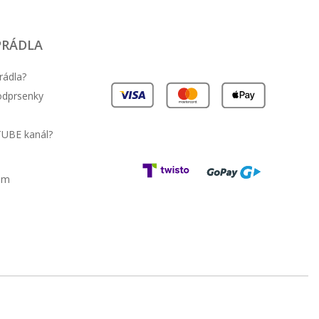
PRÁDLA
rádla?
podprsenky
TUBE kanál?
am