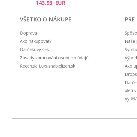
143.93 EUR
VŠETKO O NÁKUPE
PRE
Doprava
Spôso
Ako nakupovať?
Naše 
Darčekový šek
Symbol
Zásady zpracování osobních údajů
Výhod
Recenzia Luxusnabielizen.sk
Ako up
Drops
Darče
pleti 
Vyděl