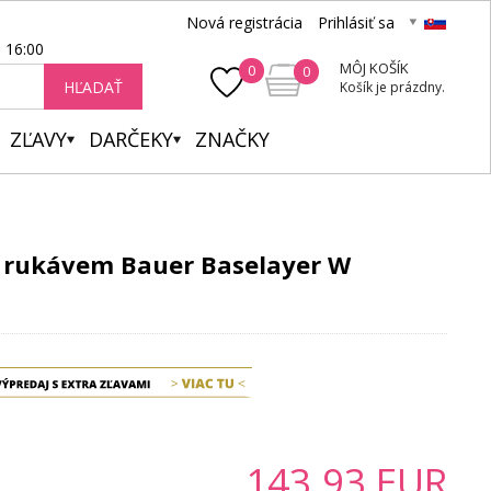
Nová registrácia
Prihlásiť sa
- 16:00
MÔJ KOŠÍK
0
0
HĽADAŤ
Košík je prázdny.
ZĽAVY
DARČEKY
ZNAČKY
m rukávem Bauer Baselayer W
143.93
EUR