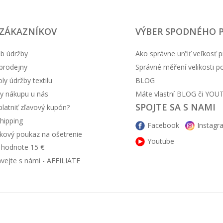
 ZÁKAZNÍKOV
VÝBER SPODNÉHO 
b údržby
Ako správne určiť veľkosť p
prodejny
Správné měření velikosti 
y údržby textilu
BLOG
y nákupu u nás
Máte vlastní BLOG či YOU
SPOJTE SA S NAMI
latniť zľavový kupón?
hipping
Facebook
Instagr
kový poukaz na ošetrenie
Youtube
v hodnote 15 €
ávejte s námi - AFFILIATE