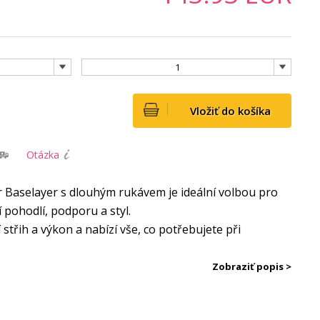
1
Vložiť do košíka
Otázka
Baselayer s dlouhým rukávem je ideální volbou pro
 pohodlí, podporu a styl.
střih a výkon a nabízí vše, co potřebujete při
čko s krátkým rukávem a dlouhým rukávem, které
Zobraziť popis >
zimě:
 na zádech, v podpaží a uvnitř rukávu zajišťují