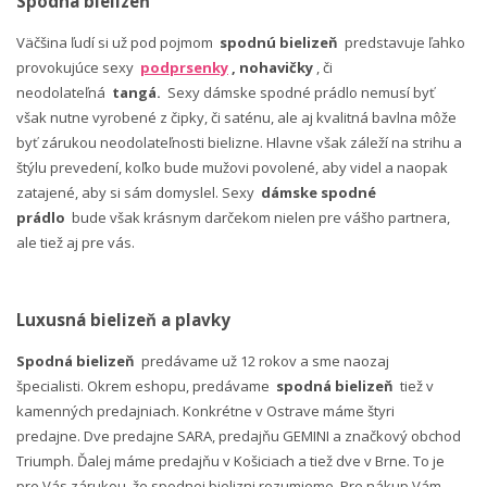
Spodná bielizeň
Väčšina ľudí si už pod pojmom
spodnú bielizeň
predstavuje ľahko
provokujúce sexy
podprsenky
, nohavičky
, či
neodolateľná
tangá.
Sexy dámske spodné prádlo nemusí byť
však nutne vyrobené z čipky, či saténu, ale aj kvalitná bavlna môže
byť zárukou neodolateľnosti bielizne. Hlavne však záleží na strihu a
štýlu prevedení, koľko bude mužovi povolené, aby videl a naopak
zatajené, aby si sám domyslel. Sexy
dámske spodné
prádlo
bude však krásnym darčekom nielen pre vášho partnera,
ale tiež aj pre vás.
Luxusná bielizeň a plavky
Spodná bielizeň
predávame už 12 rokov a sme naozaj
špecialisti. Okrem eshopu, predávame
spodná bielizeň
tiež v
kamenných predajniach. Konkrétne v Ostrave máme štyri
predajne. Dve predajne SARA, predajňu GEMINI a značkový obchod
Triumph. Ďalej máme predajňu v Košiciach a tiež dve v Brne. To je
pre Vás zárukou, že spodnej bielizni rozumieme. Pre nákup Vám