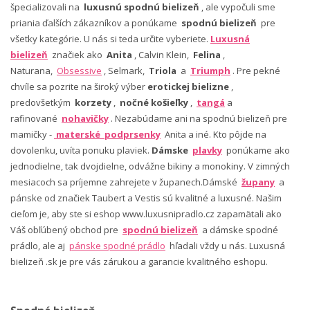
špecializovali na
luxusnú spodnú bielizeň
, ale vypočuli sme
priania ďalších zákazníkov a ponúkame
spodnú bielizeň
pre
všetky kategórie. U nás si teda určite vyberiete.
Luxusná
bielizeň
značiek ako
Anita
, Calvin Klein,
Felina
,
Naturana,
Obsessive
, Selmark,
Triola
a
Triumph
. Pre pekné
chvíle sa pozrite na široký výber
erotickej bielizne
,
predovšetkým
korzety
,
nočné košieľky
,
tangá
a
rafinované
nohavičky
. Nezabúdame ani na spodnú bielizeň pre
mamičky -
materské podprsenky
Anita a iné. Kto pôjde na
dovolenku, uvíta ponuku plaviek.
Dámske
plavky
ponúkame ako
jednodielne, tak dvojdielne, odvážne bikiny a monokiny. V zimných
mesiacoch sa príjemne zahrejete v županech.Dámské
župany
a
pánske od značiek Taubert a Vestis sú kvalitné a luxusné. Našim
cieľom je, aby ste si eshop www.luxusnipradlo.cz zapamätali ako
Váš obľúbený obchod pre
spodnú bielizeň
a dámske spodné
prádlo, ale aj
pánske spodné prádlo
hľadali vždy u nás. Luxusná
bielizeň .sk je pre vás zárukou a garancie kvalitného eshopu.