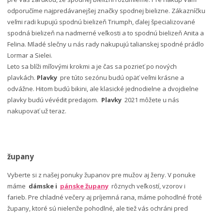
odporučíme najpredávanejšej značky spodnej bielizne. Zákazníčku
veľmi radi kupujú spodnú bielizeň Triumph, ďalej špecializované
spodná bielizeň na nadmerné veľkosti a to spodnú bielizeň Anita a
Felina. Mladé slečny u nás rady nakupujú talianskej spodné prádlo
Lormar a Sielei.
Leto sa blíži míľovými krokmi a je čas sa pozrieť po nových
plavkách.
Plavky
pre túto sezónu budú opäť veľmi krásne a
odvážne. Hitom budú bikini, ale klasické jednodielne a dvojdielne
plavky budú vévédit predajom.
Plavky
2021 môžete u nás
nakupovať už teraz.
župany
Vyberte si z našej ponuky županov pre mužov aj ženy. V ponuke
máme
dámske i
pánske župany
rôznych veľkostí, vzorov i
farieb. Pre chladné večery aj príjemná rana, máme pohodlné froté
župany, ktoré sú nielenže pohodlné, ale tiež vás ochráni pred