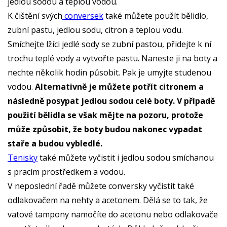
jedlou sodou a teplou vodou.
K čištění svých
conversek
také můžete použít bělidlo,
zubní pastu, jedlou sodu, citron a teplou vodu.
Smíchejte lžíci jedlé sody se zubní pastou, přidejte k ní
trochu teplé vody a vytvořte pastu. Naneste ji na boty a
nechte několik hodin působit. Pak je umyjte studenou
vodou.
Alternativně je můžete potřít citronem a
následně posypat jedlou sodou celé boty. V případě
použití bělidla se však mějte na pozoru, protože
může způsobit, že boty budou nakonec vypadat
staře a budou vybledlé.
Tenisky
také můžete vyčistit i jedlou sodou smíchanou
s pracím prostředkem a vodou.
V neposlední řadě můžete conversky vyčistit také
odlakovačem na nehty a acetonem. Dělá se to tak, že
vatové tampony namočíte do acetonu nebo odlakovače