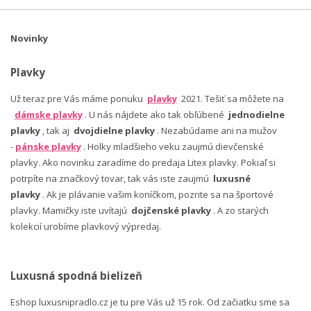
Novinky
Plavky
Už teraz pre Vás máme ponuku
plavky
2021. Tešiť sa môžete na
dámske plavky
. U nás nájdete ako tak obľúbené
jednodielne
plavky
, tak aj
dvojdielne plavky
. Nezabúdame ani na mužov
-
pánske plavky
. Holky mladšieho veku zaujmú dievčenské
plavky. Ako novinku zaradíme do predaja Litex plavky. Pokiaľ si
potrpíte na značkový tovar, tak vás iste zaujmú
luxusné
plavky
. Ak je plávanie vašim koníčkom, pozrite sa na športové
plavky. Mamičky iste uvítajú
dojčenské plavky
. A zo starých
kolekcií urobíme plavkový výpredaj.
Luxusná spodná bielizeň
Eshop luxusnipradlo.cz je tu pre Vás už 15 rok. Od začiatku sme sa