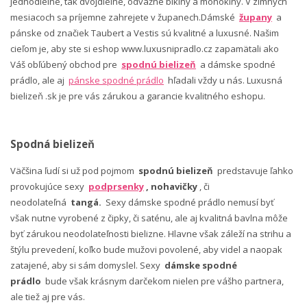
jednodielne, tak dvojdielne, odvážne bikiny a monokiny. V zimných
mesiacoch sa príjemne zahrejete v županech.Dámské
župany
a
pánske od značiek Taubert a Vestis sú kvalitné a luxusné. Našim
cieľom je, aby ste si eshop www.luxusnipradlo.cz zapamätali ako
Váš obľúbený obchod pre
spodnú bielizeň
a dámske spodné
prádlo, ale aj
pánske spodné prádlo
hľadali vždy u nás. Luxusná
bielizeň .sk je pre vás zárukou a garancie kvalitného eshopu.
Spodná bielizeň
Väčšina ľudí si už pod pojmom
spodnú bielizeň
predstavuje ľahko
provokujúce sexy
podprsenky
, nohavičky
, či
neodolateľná
tangá.
Sexy dámske spodné prádlo nemusí byť
však nutne vyrobené z čipky, či saténu, ale aj kvalitná bavlna môže
byť zárukou neodolateľnosti bielizne. Hlavne však záleží na strihu a
štýlu prevedení, koľko bude mužovi povolené, aby videl a naopak
zatajené, aby si sám domyslel. Sexy
dámske spodné
prádlo
bude však krásnym darčekom nielen pre vášho partnera,
ale tiež aj pre vás.