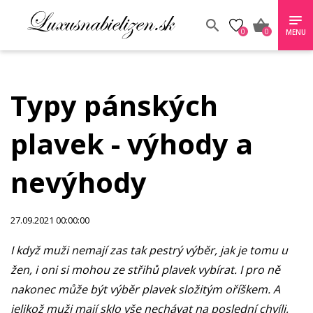
0
0
MENU
Typy pánských
plavek - výhody a
nevýhody
27.09.2021 00:00:00
I když muži nemají zas tak pestrý výběr, jak je tomu u
žen, i oni si mohou ze střihů plavek vybírat. I pro ně
nakonec může být výběr plavek složitým oříškem. A
jelikož muži mají sklo vše nechávat na poslední chvíli,