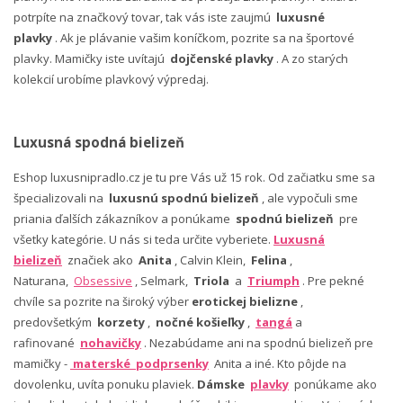
potrpíte na značkový tovar, tak vás iste zaujmú
luxusné
plavky
. Ak je plávanie vašim koníčkom, pozrite sa na športové
plavky. Mamičky iste uvítajú
dojčenské plavky
. A zo starých
kolekcií urobíme plavkový výpredaj.
Luxusná spodná bielizeň
Eshop luxusnipradlo.cz je tu pre Vás už 15 rok. Od začiatku sme sa
špecializovali na
luxusnú spodnú bielizeň
, ale vypočuli sme
priania ďalších zákazníkov a ponúkame
spodnú bielizeň
pre
všetky kategórie. U nás si teda určite vyberiete.
Luxusná
bielizeň
značiek ako
Anita
, Calvin Klein,
Felina
,
Naturana,
Obsessive
, Selmark,
Triola
a
Triumph
. Pre pekné
chvíle sa pozrite na široký výber
erotickej bielizne
,
predovšetkým
korzety
,
nočné košieľky
,
tangá
a
rafinované
nohavičky
. Nezabúdame ani na spodnú bielizeň pre
mamičky -
materské podprsenky
Anita a iné. Kto pôjde na
dovolenku, uvíta ponuku plaviek.
Dámske
plavky
ponúkame ako