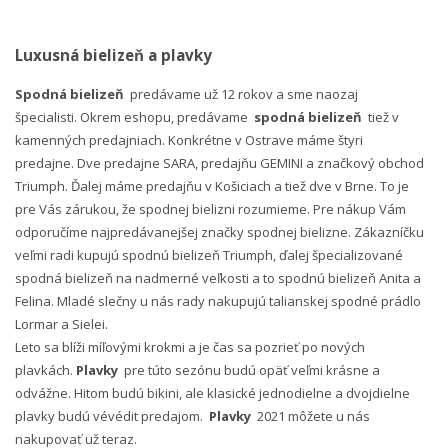
Luxusná bielizeň a plavky
Spodná bielizeň
predávame už 12 rokov a sme naozaj
špecialisti. Okrem eshopu, predávame
spodná bielizeň
tiež v
kamenných predajniach. Konkrétne v Ostrave máme štyri
predajne. Dve predajne SARA, predajňu GEMINI a značkový obchod
Triumph. Ďalej máme predajňu v Košiciach a tiež dve v Brne. To je
pre Vás zárukou, že spodnej bielizni rozumieme. Pre nákup Vám
odporučíme najpredávanejšej značky spodnej bielizne. Zákazníčku
veľmi radi kupujú spodnú bielizeň Triumph, ďalej špecializované
spodná bielizeň na nadmerné veľkosti a to spodnú bielizeň Anita a
Felina. Mladé slečny u nás rady nakupujú talianskej spodné prádlo
Lormar a Sielei.
Leto sa blíži míľovými krokmi a je čas sa pozrieť po nových
plavkách.
Plavky
pre túto sezónu budú opäť veľmi krásne a
odvážne. Hitom budú bikini, ale klasické jednodielne a dvojdielne
plavky budú vévédit predajom.
Plavky
2021 môžete u nás
nakupovať už teraz.