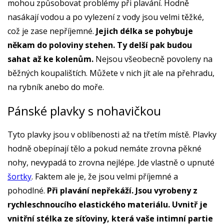
mohou způsobovat problémy při plavání. Hodně
nasákají vodou a po vylezení z vody jsou velmi těžké,
což je zase nepříjemné.
Jejich délka se pohybuje
někam do poloviny stehen. Ty delší pak budou
sahat až ke kolenům.
Nejsou všeobecně povoleny na
běžných koupalištích. Můžete v nich jít ale na přehradu,
na rybník anebo do moře.
Pánské plavky s nohavičkou
Tyto plavky jsou v oblíbenosti až na třetím místě. Plavky
hodně obepínají tělo a pokud nemáte zrovna pěkné
nohy, nevypadá to zrovna nejlépe. Jde vlastně o upnuté
šortky
. Faktem ale je, že jsou velmi příjemné a
pohodlné.
Při plavání nepřekáží. Jsou vyrobeny z
rychleschnoucího elastického materiálu. Uvnitř je
vnitřní stélka ze síťoviny, která vaše intimní partie