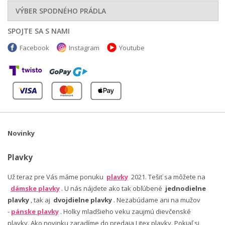
VÝBER SPODNÉHO PRÁDLA
SPOJTE SA S NAMI
Facebook
Instagram
Youtube
Novinky
Plavky
Už teraz pre Vás máme ponuku
plavky
2021. Tešiť sa môžete na
dámske plavky
. U nás nájdete ako tak obľúbené
jednodielne
plavky
, tak aj
dvojdielne plavky
. Nezabúdame ani na mužov
-
pánske plavky
. Holky mladšieho veku zaujmú dievčenské
plavky. Ako novinku zaradíme do predaja Litex plavky. Pokiaľ si