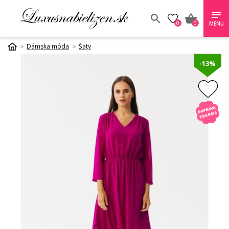
0
0
MENU
Dámska móda
Šaty
-13%