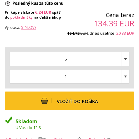
6.24
EUR
Pri kúpe získate
späť
Cena teraz
do
pokladničky
na ďalší nákup
134.39
EUR
Výrobca:
STYLOVE
EUR
, dnes ušetríte:
20.33
EUR
154.72
S
1
VLOŽIŤ DO KOŠÍKA
Skladom
U Vás do 12.8.