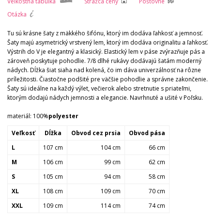
Veľkostná tabuľka
Strážca ceny
Poštovné
Otázka
Tu sú krásne šaty z mäkkého šifónu, ktorý im dodáva ľahkosť a jemnosť.
Šaty majú asymetrický vrstvený lem, ktorý im dodáva originalitu a ľahkosť.
Výstrih do V je elegantný a klasický. Elastický lem v páse zvýrazňuje pás a
zároveň poskytuje pohodlie. 7/8 dlhé rukávy dodávajú šatám moderný
nádych. Dĺžka šiat siaha nad kolená, čo im dáva univerzálnosť na rôzne
príležitosti. Čiastočne podšité pre väčšie pohodlie a správne zakončenie.
Šaty sú ideálne na každý výlet, večierok alebo stretnutie s priateľmi,
ktorým dodajú nádych jemnosti a elegancie. Navrhnuté a ušité v Poľsku.
materiál: 100%
polyester
Veľkosť
Dĺžka
Obvod cez prsia
Obvod pása
L
107 cm
104 cm
66 cm
M
106 cm
99 cm
62 cm
S
105 cm
94 cm
58 cm
XL
108 cm
109 cm
70 cm
XXL
109 cm
114 cm
74 cm