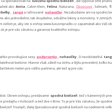
e sa špecializovali na
luxusnú spodnú bielizeň
, ale vypočuli sme pria
ačiek ako
Anita
, Calvin Klein,
Felina
, Naturana,
Obsessive
, Selmark,
T
šieľky
,
tangá
a rafinované
nohavičky
. Nezabúdame ani na spodnú bie
 ako jednodielne, tak dvojdielne, odvážne bikiny a monokiny. V zimný
šim cieľom je, aby ste si eshop www.luxusnipradlo.cz zapamätali ako Váš
 .sk je pre vás zárukou a garancie kvalitného eshopu.
ľahko provokujúce sexy
podprsenky
, nohavičky
, či neodolateľná
tang
lateľnosti bielizne. Hlavne však záleží na strihu a štýlu prevedení, koľko
rčekom nielen pre vášho partnera, ale tiež aj pre vás.
alisti. Okrem eshopu, predávame
spodná bielizeň
tiež v kamenných pred
predajňu v Košiciach a tiež dve v Brne. To je pre Vás zárukou, že spod
ielizeň Triumph, ďalej špecializované spodná bielizeň na nadmerné veľkos