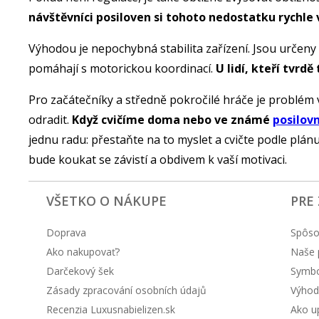
návštěvníci posiloven si tohoto nedostatku rychle 
Výhodou je nepochybná stabilita zařízení. Jsou určeny 
pomáhají s motorickou koordinací.
U lidí, kteří tvrd
Pro začátečníky a středně pokročilé hráče je problém v
odradit.
Když cvičíme doma nebo ve známé
posilov
jednu radu: přestaňte na to myslet a cvičte podle plán
bude koukat se závistí a obdivem k vaší motivaci.
VŠETKO O NÁKUPE
PRE
Doprava
Spôso
Ako nakupovať?
Naše 
Darčekový šek
Symbol
Zásady zpracování osobních údajů
Výhod
Recenzia Luxusnabielizen.sk
Ako up