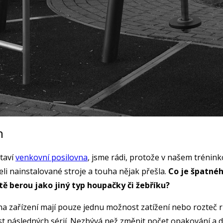
en
taví
venkovní posilovna
, jsme rádi, protože v našem trénink
eli nainstalované stroje a touha nějak přešla.
Co je špatnéh
ště berou jako jiný typ houpačky či žebříku?
na zařízení mají pouze jednu možnost zatížení nebo rozteč r
st následných sérií. Nezbývá než změnit počet opakování a 