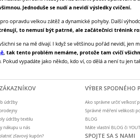
všimnou. Jednoduše se nudí a nevidí výsledky cvičení.
pro opravdu velkou zátěž a dynamické pohyby. Další výhodou 
ě trénují, to nemusí být patrné, ale začátečníci trénink 
šichni se na mě dívají. I když se většinou pořád nevidí, je
ně
, tak tento problém nemáme, protože tam cvičí všichni
u. Pokud vypadáte jako někdo, kdo ví, co dělá a není tu jen 
 ZÁKAZNÍKOV
VÝBER SPODNÉHO 
b údržby
Ako správne určiť veľkosť p
prodejny
Správné měření velikosti 
y údržby textilu
BLOG
y nákupu u nás
Máte vlastní BLOG či YOU
SPOJTE SA S NAMI
latniť zľavový kupón?