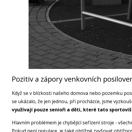
Pozitiv a zápory venkovních posilov
Když se v blízkosti našeho domova nebo pozemku pos
se ukázalo, že jen jednou, při procházce, jsme vyzkouš
využívají pouze senioři a děti, které tato sportovi
Hlavním problémem je chybějící seřízení stroje - všech
Pokud není regulace, je také obtížné zvyšovat obtížno