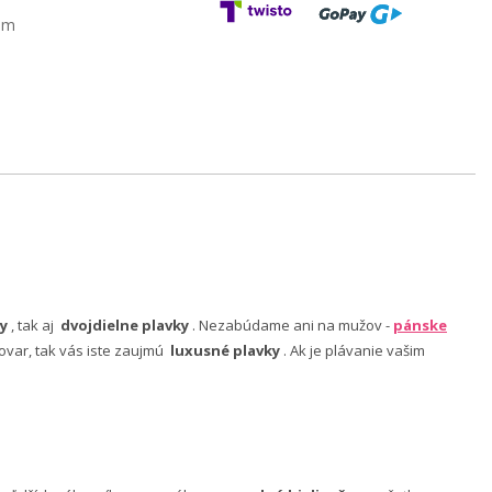
am
y
, tak aj
dvojdielne plavky
. Nezabúdame ani na mužov -
pánske
ovar, tak vás iste zaujmú
luxusné plavky
. Ak je plávanie vašim