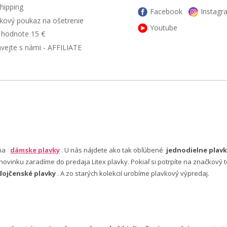
hipping
Facebook
Instagr
kový poukaz na ošetrenie
Youtube
v hodnote 15 €
ávejte s námi - AFFILIATE
 na
dámske plavky
. U nás nájdete ako tak obľúbené
jednodielne plavk
ovinku zaradíme do predaja Litex plavky. Pokiaľ si potrpíte na značkový t
dojčenské plavky
. A zo starých kolekcií urobíme plavkový výpredaj.