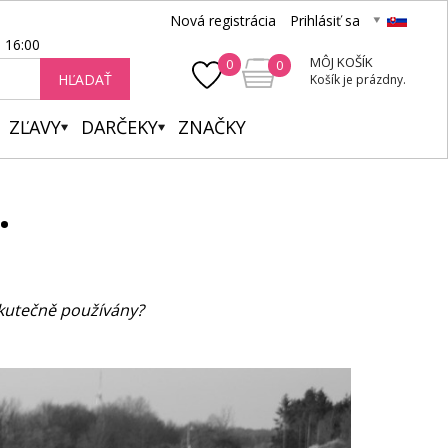
Nová registrácia
Prihlásiť sa
- 16:00
MÔJ KOŠÍK
0
0
HĽADAŤ
Košík je prázdny.
ZĽAVY
DARČEKY
ZNAČKY
…
 skutečně používány?