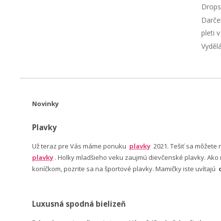
Drops
Darče
pleti 
Vyděl
Novinky
Plavky
Už teraz pre Vás máme ponuku
plavky
2021. Tešiť sa môžete
plavky
. Holky mladšieho veku zaujmú dievčenské plavky. Ako n
koníčkom, pozrite sa na športové plavky. Mamičky iste uvítajú
Luxusná spodná bielizeň