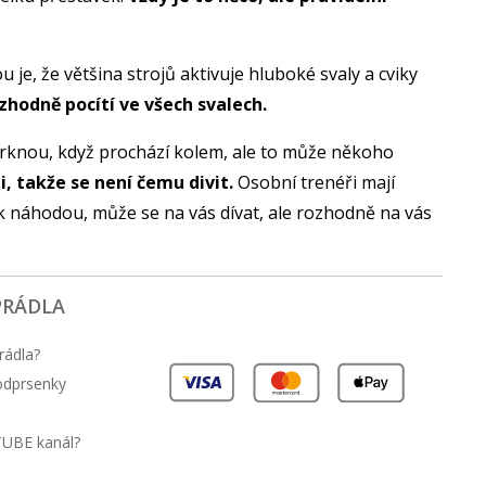
je, že většina strojů aktivuje hluboké svaly a cviky
rozhodně pocítí ve všech svalech.
n mrknou, když prochází kolem, ale to může někoho
, takže se není čemu divit.
Osobní trenéři mají
tak náhodou, může se na vás dívat, ale rozhodně na vás
PRÁDLA
rádla?
podprsenky
TUBE kanál?