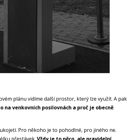
ovém plánu vidíme další prostor, který lze využít. A pak
o na venkovních posilovnách a proč je obecně
ukojetí. Pro někoho je to pohodlné, pro jiného ne.
délku přestávek.
Vždy je to něco, ale pravidelní