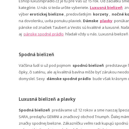
Eshop luxusnipradlo.cz je tu pre Vás už 15 rok. Od začiatku sm
kategórie. U nás si teda určite vyberiete.
Luxusná bielizeň
zn
výber
erotickej bielizne
, predovšetkým
korzety
,
nočné ko
na dovolenku, uvíta ponuku plaviek.
Dámske
plavky
ponúkame
pánske od značiek Taubert a Vestis sú kvalitné a luxusné. Na
aj
pánske spodné prádlo
hľadali vždy u nás. Luxusná bielizeň
Spodná bielizeň
Väčšina ľudí si už pod pojmom
spodnú bielizeň
predstavuje 
čipky, či saténu, ale aj kvalitná bavlna môže byť zárukou neodo
domyslel. Sexy
dámske spodné prádlo
bude však krásnym da
Luxusná bielizeň a plavky
Spodná bielizeň
predávame už 12 rokov a sme naozaj špeci
SARA, predajňu GEMINI a značkový obchod Triumph. Ďalej máme 
značky spodnej bielizne. Zákazníčku veľmi radi kupujú spodnú b