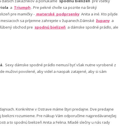
nia ďalších zákazníkov a ponúkame
spodnú bielizeň
pre všetky
riola
a
Triumph
. Pre pekné chvíle sa pozrite na široký
lizeň pre mamičky -
materské podprsenky
Anita a iné. Kto pôjde
ch mesiacoch sa príjemne zahrejete v županech.Dámské
župany
a
 obľúbený obchod pre
spodnú bielizeň
a dámske spodné prádlo, ale
á.
Sexy dámske spodné prádlo nemusí byť však nutne vyrobené z
 bude mužovi povolené, aby videl a naopak zatajené, aby si sám
ajniach. Konkrétne v Ostrave máme štyri predajne. Dve predajne
nej bielizni rozumieme. Pre nákup Vám odporučíme najpredávanejšej
ti a to spodnú bielizeň Anita a Felina. Mladé slečny u nás rady