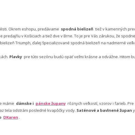
alisti. Okrem eshopu, predávame
spodná bielizeň
tiež v kamenných pred
predajňu v Košiciach a tiež dve v Brne. To je pre Vás zárukou, že spod
ielizeň Triumph, ďalej špecializované spodná bielizeň na nadmerné veľkos
vkách.
Plavky
pre túto sezónu budú opäť veľmi krásne a odvážne. Hitom budú
nuke máme
dámske i
pánske župany
rôznych veľkostí, vzorov i farieb. Pr
 az tela odstráni posledné kvapôčky vody.
Saténové a bavlnené župan
y
bo
DKaren
.