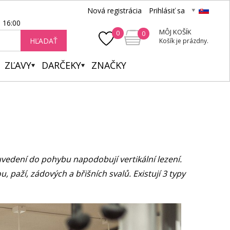
Nová registrácia
Prihlásiť sa
- 16:00
MÔJ KOŠÍK
0
0
HĽADAŤ
Košík je prázdny.
ZĽAVY
DARČEKY
ZNAČKY
 uvedení do pohybu napodobují vertikální lezení.
 paží, zádových a břišních svalů. Existují 3 typy