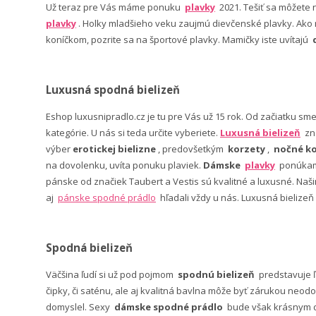
Už teraz pre Vás máme ponuku
plavky
2021. Tešiť sa môžete
plavky
. Holky mladšieho veku zaujmú dievčenské plavky. Ako n
koníčkom, pozrite sa na športové plavky. Mamičky iste uvítajú
Luxusná spodná bielizeň
Eshop luxusnipradlo.cz je tu pre Vás už 15 rok. Od začiatku sm
kategórie. U nás si teda určite vyberiete.
Luxusná bielizeň
zn
výber
erotickej bielizne
, predovšetkým
korzety
,
nočné ko
na dovolenku, uvíta ponuku plaviek.
Dámske
plavky
ponúkame
pánske od značiek Taubert a Vestis sú kvalitné a luxusné. Na
aj
pánske spodné prádlo
hľadali vždy u nás. Luxusná bielizeň
Spodná bielizeň
Väčšina ľudí si už pod pojmom
spodnú bielizeň
predstavuje 
čipky, či saténu, ale aj kvalitná bavlna môže byť zárukou neodo
domyslel. Sexy
dámske spodné prádlo
bude však krásnym da