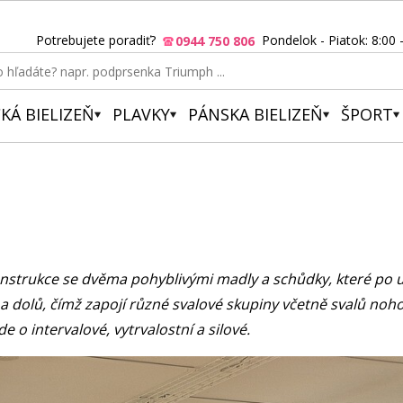
Potrebujete poradiť?
Pondelok - Piatok: 8:00 
0944 750 806
KÁ BIELIZEŇ
PLAVKY
PÁNSKA BIELIZEŇ
ŠPORT
á konstrukce se dvěma pohyblivými madly a schůdky, které po
dolů, čímž zapojí různé svalové skupiny včetně svalů nohou,
e o intervalové, vytrvalostní a silové.