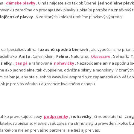
 na
dámske plavky
. U nás nájdete ako tak obľúbené
jednodielne plavk
ovinku zaradíme do predaja Litex plavky. Pokiaľ si potrpíte na značkový t
dojčenské plavky
. A zo starých kolekcií urobíme plavkový výpredaj.
e sa špecializovali na
luxusnú spodnú bielizeň
, ale vypočuli sme pria
ačiek ako
Anita
, Calvin Klein,
Felina
, Naturana,
Obsessive
, Selmark,
T
šieľky
,
tangá
a rafinované
nohavičky
. Nezabúdame ani na spodnú bie
 ako jednodielne, tak dvojdielne, odvážne bikiny a monokiny. V zimný
šim cieľom je, aby ste si eshop www.luxusnipradlo.cz zapamätali ako Váš
 .sk je pre vás zárukou a garancie kvalitného eshopu.
ľahko provokujúce sexy
podprsenky
, nohavičky
, či neodolateľná
tang
lateľnosti bielizne. Hlavne však záleží na strihu a štýlu prevedení, koľko
rčekom nielen pre vášho partnera, ale tiež aj pre vás.