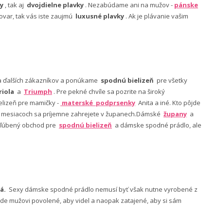
y
, tak aj
dvojdielne plavky
. Nezabúdame ani na mužov -
pánske
ovar, tak vás iste zaujmú
luxusné plavky
. Ak je plávanie vašim
nia ďalších zákazníkov a ponúkame
spodnú bielizeň
pre všetky
riola
a
Triumph
. Pre pekné chvíle sa pozrite na široký
lizeň pre mamičky -
materské podprsenky
Anita a iné. Kto pôjde
ch mesiacoch sa príjemne zahrejete v županech.Dámské
župany
a
 obľúbený obchod pre
spodnú bielizeň
a dámske spodné prádlo, ale
á.
Sexy dámske spodné prádlo nemusí byť však nutne vyrobené z
 bude mužovi povolené, aby videl a naopak zatajené, aby si sám