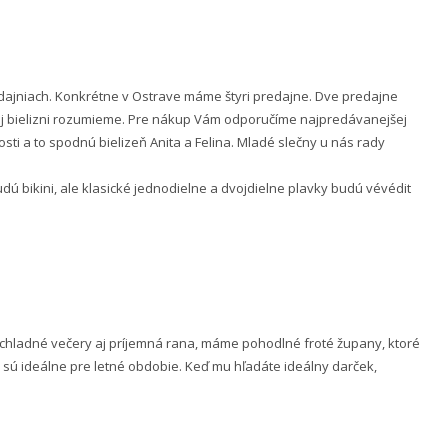
ajniach. Konkrétne v Ostrave máme štyri predajne. Dve predajne
nej bielizni rozumieme. Pre nákup Vám odporučíme najpredávanejšej
ti a to spodnú bielizeň Anita a Felina. Mladé slečny u nás rady
 bikini, ale klasické jednodielne a dvojdielne plavky budú vévédit
e chladné večery aj príjemná rana, máme pohodlné froté župany, ktoré
 sú ideálne pre letné obdobie. Keď mu hľadáte ideálny darček,