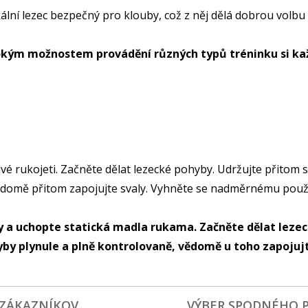
kální lezec bezpečný pro klouby, což z něj dělá dobrou volbu p
okým možnostem provádění různých typů tréninku si kaž
é rukojeti. Začněte dělat lezecké pohyby. Udržujte přitom s
domě přitom zapojujte svaly. Vyhněte se nadměrnému použív
y a uchopte statická madla rukama. Začněte dělat lezec
by plynule a plně kontrolovaně, vědomě u toho zapojujt
 ZÁKAZNÍKOV
VÝBER SPODNÉHO 