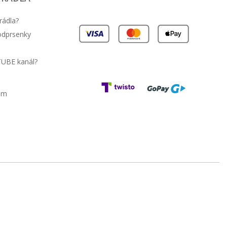
rádla?
podprsenky
TUBE kanál?
am