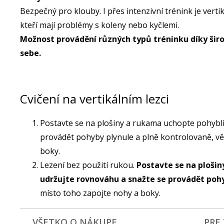
Bezpečný pro klouby. I přes intenzivní trénink je verti
kteří mají problémy s koleny nebo kyčlemi.
Možnost provádění různých typů tréninku díky šir
sebe.
Cvičení na vertikálním lezci
Postavte se na plošiny a rukama uchopte pohybliv
provádět pohyby plynule a plně kontrolovaně, vě
boky.
Lezení bez použití rukou.
Postavte se na plošin
udržujte rovnováhu a snažte se provádět pohy
místo toho zapojte nohy a boky.
VŠETKO O NÁKUPE
PRE