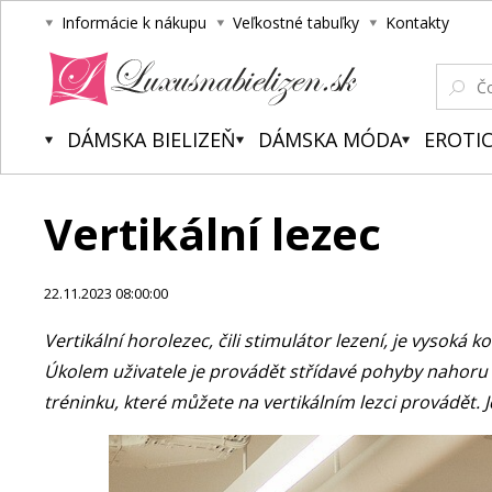
Informácie k nákupu
Veľkostné tabuľky
Kontakty
Luxusnabielizen.sk
DÁMSKA BIELIZEŇ
DÁMSKA MÓDA
EROTIC
Vertikální lezec
22.11.2023 08:00:00
Vertikální horolezec, čili stimulátor lezení, je vysok
Úkolem uživatele je provádět střídavé pohyby nahoru a 
tréninku, které můžete na vertikálním lezci provádět. Jd