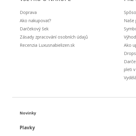
Doprava
Spôso
Ako nakupovať?
Naše 
Darčekový šek
Symbol
Zásady zpracování osobních údajů
Výhod
Recenzia Luxusnabielizen.sk
Ako up
Drops
Darče
pleti 
Vyděl
Novinky
Plavky