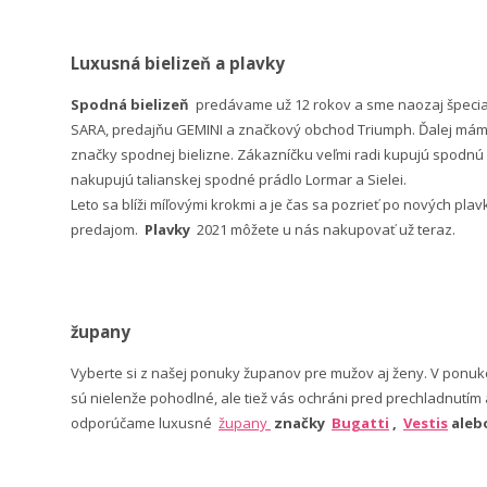
Luxusná bielizeň a plavky
Spodná bielizeň
predávame už 12 rokov a sme naozaj špeci
SARA, predajňu GEMINI a značkový obchod Triumph. Ďalej máme 
značky spodnej bielizne. Zákazníčku veľmi radi kupujú spodnú b
nakupujú talianskej spodné prádlo Lormar a Sielei.
Leto sa blíži míľovými krokmi a je čas sa pozrieť po nových pla
predajom.
Plavky
2021 môžete u nás nakupovať už teraz.
župany
Vyberte si z našej ponuky županov pre mužov aj ženy. V po
sú nielenže pohodlné, ale tiež vás ochráni pred prechladnutím
odporúčame luxusné
župany
značky
Bugatti
,
Vestis
ale