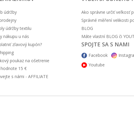
b údržby
Ako správne určiť veľkosť p
prodejny
Správné měření velikosti 
y údržby textilu
BLOG
y nákupu u nás
Máte vlastní BLOG či YOU
SPOJTE SA S NAMI
latniť zľavový kupón?
hipping
Facebook
Instagr
kový poukaz na ošetrenie
Youtube
v hodnote 15 €
ávejte s námi - AFFILIATE