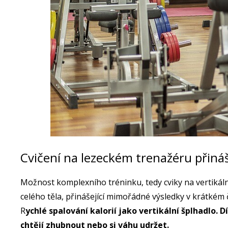
Cvičení na lezeckém trenažéru přiná
Možnost komplexního tréninku, tedy cviky na vertikál
celého těla, přinášející mimořádné výsledky v krátkém
R
ychlé spalování kalorií jako vertikální šplhadlo. Dí
chtějí zhubnout nebo si váhu udržet.