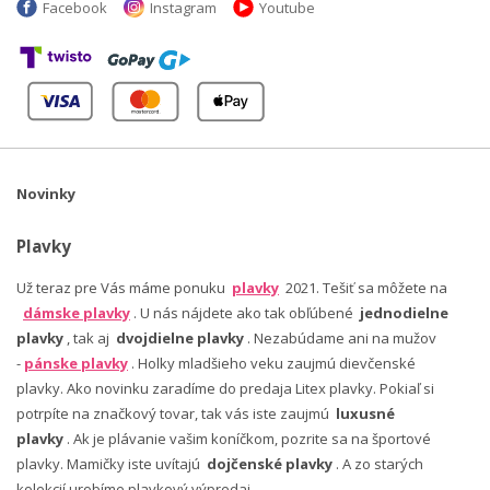
Facebook
Instagram
Youtube
Novinky
Plavky
Už teraz pre Vás máme ponuku
plavky
2021. Tešiť sa môžete na
dámske plavky
. U nás nájdete ako tak obľúbené
jednodielne
plavky
, tak aj
dvojdielne plavky
. Nezabúdame ani na mužov
-
pánske plavky
. Holky mladšieho veku zaujmú dievčenské
plavky. Ako novinku zaradíme do predaja Litex plavky. Pokiaľ si
potrpíte na značkový tovar, tak vás iste zaujmú
luxusné
plavky
. Ak je plávanie vašim koníčkom, pozrite sa na športové
plavky. Mamičky iste uvítajú
dojčenské plavky
. A zo starých
kolekcií urobíme plavkový výpredaj.