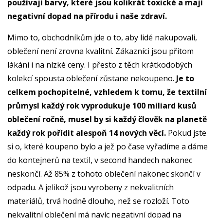
používají barvy, které jsou kolikrát toxické a mají
negativní dopad na přírodu i naše zdraví.
Mimo to, obchodníkům jde o to, aby lidé nakupovali,
oblečení není zrovna kvalitní. Zákazníci jsou přitom
lákáni i na nízké ceny. I přesto z těch krátkodobých
kolekcí spousta oblečení zůstane nekoupeno.
Je to
celkem pochopitelné, vzhledem k tomu, že textilní
průmysl každý rok vyprodukuje 100 miliard kusů
oblečení ročně, musel by si každý člověk na planetě
každý rok pořídit alespoň 14 nových věcí.
Pokud jste
si o, které koupeno bylo a jež po čase vyřadíme a dáme
do kontejnerů na textil, v second handech nakonec
neskončí. Až 85% z tohoto oblečení nakonec skončí v
odpadu. A jelikož jsou vyrobeny z nekvalitních
materiálů, trvá hodně dlouho, než se rozloží. Toto
nekvalitní oblečení má navíc negativní dopad na