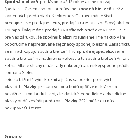
Spodná bielizeň
predávame už 12 rokov a sme naozaj
špecialisti. Okrem eshopu, predávame
spodná bielizeň
tiež v
kamenných predajniach. Konkrétne v Ostrave máme štyri
predajne. Dve predajne SARA, predajňu GEMINI a značkový obchod
Triumph. Ďalej máme predajňu v Košiciach a tiež dve v Brne. To je
pre Vás zárukou, že spodnej bielizni rozumieme. Pre nákup Vám
odporučíme najpredávanejšej značky spodnej bielizne. Zákazníčku
veľmi radi kupujú spodnú bielizeň Triumph, ďalej špecializované
spodná bielizeň na nadmerné veľkosti a to spodnú bielizeň Anita a
Felina. Mladé slečny u nás rady nakupujú talianskej spodné prádlo
Lormar a Sielei.
Leto sa blíži míľovými krokmi a je čas sa pozrieť po nových
plavkách.
Plavky
pre túto sezónu budú opäť veľmi krásne a
odvážne. Hitom budú bikini, ale klasické jednodielne a dvojdielne
plavky budú vévédit predajom.
Plavky
2021 môžete u nás
nakupovať už teraz.
župany