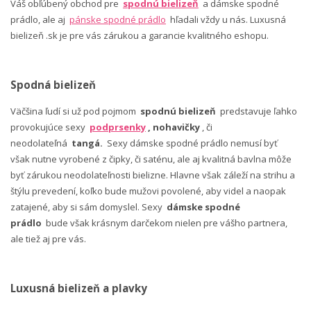
Váš obľúbený obchod pre
spodnú bielizeň
a dámske spodné
prádlo, ale aj
pánske spodné prádlo
hľadali vždy u nás. Luxusná
bielizeň .sk je pre vás zárukou a garancie kvalitného eshopu.
Spodná bielizeň
Väčšina ľudí si už pod pojmom
spodnú bielizeň
predstavuje ľahko
provokujúce sexy
podprsenky
, nohavičky
, či
neodolateľná
tangá.
Sexy dámske spodné prádlo nemusí byť
však nutne vyrobené z čipky, či saténu, ale aj kvalitná bavlna môže
byť zárukou neodolateľnosti bielizne. Hlavne však záleží na strihu a
štýlu prevedení, koľko bude mužovi povolené, aby videl a naopak
zatajené, aby si sám domyslel. Sexy
dámske spodné
prádlo
bude však krásnym darčekom nielen pre vášho partnera,
ale tiež aj pre vás.
Luxusná bielizeň a plavky