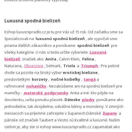
Luxusná spodná bielizeň
Eshop luxusnipradlo.cz je tu pre Vás už 15 rok. Od začiatku sme sa
špecializovali na
luxusnú spodnú bielizeň
, ale vypočuli sme
priania ďalších zákazníkov a ponúkame
spodnú bielizeň
pre
všetky kategórie. U nás si teda určite vyberiete.
Luxusná
bielizeň
značiek ako
Anita
, Calvin Klein,
Felina
,
Naturana,
Obsessive
, Selmark,
Triola
a
Triumph
. Pre pekné
chvíle sa pozrite na široký výber
erotickej bielizne
,
predovšetkým
korzety
,
nočné košieľky
,
tangá
a
rafinované
nohavičky
. Nezabúdame ani na spodnú bielizeň pre
mamičky -
materské podprsenky
Anita a iné. Kto pôjde na
dovolenku, uvíta ponuku plaviek.
Dámske
plavky
ponúkame ako
jednodielne, tak dvojdielne, odvážne bikiny a monokiny. V zimných
mesiacoch sa príjemne zahrejete v županech.Dámské
župany
a
pánske od značiek Taubert a Vestis sú kvalitné a luxusné. Našim
cieľom je, aby ste si eshop www.luxusnipradlo.cz zapamätali ako