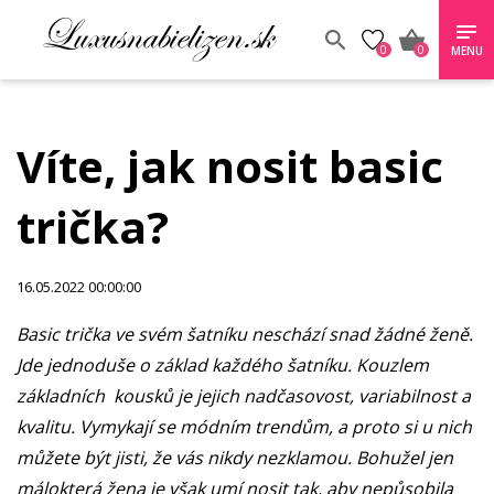
0
0
MENU
Víte, jak nosit basic
trička?
16.05.2022 00:00:00
Basic trička ve svém šatníku neschází snad žádné ženě.
Jde jednoduše o základ každého šatníku. Kouzlem
základních kousků je jejich nadčasovost, variabilnost a
kvalitu. Vymykají se módním trendům, a proto si u nich
můžete být jisti, že vás nikdy nezklamou. Bohužel jen
málokterá žena je však umí nosit tak, aby nepůsobila