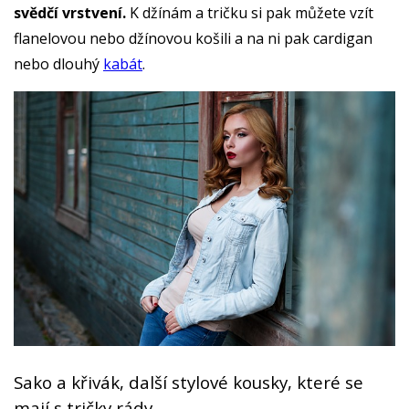
svědčí vrstvení.
K džínám a tričku si pak můžete vzít
flanelovou nebo džínovou košili a na ni pak cardigan
nebo dlouhý
kabát
.
Sako a křivák, další stylové kousky, které se
mají s tričky rády