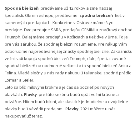
Spodná bielizeň
predávame už 12 rokov a sme naozaj
špecialisti. Okrem eshopu, predávame
spodná bielizeň
tiež v
kamenných predajniach. Konkrétne v Ostrave máme štyri
predajne. Dve predajne SARA, predajňu GEMINI a značkový obchod
Triumph. Ďalej máme predajňu v Košiciach a tiež dve v Brne. To je
pre Vás zárukou, že spodnej bielizni rozumieme. Pre nákup Vám
odporučíme najpredávanejšej značky spodnej bielizne. Zákazníčku
veľmi radi kupujú spodnú bielizeň Triumph, ďalej špecializované
spodná bielizeň na nadmerné veľkosti a to spodnú bielizeň Anita a
Felina. Mladé slečny u nás rady nakupujú talianskej spodné prádlo
Lormar a Sielei.
Leto sa blíži míľovými krokmi a je čas sa pozrieť po nových
plavkách.
Plavky
pre túto sezónu budú opäť veľmi krásne a
odvážne. Hitom budú bikini, ale klasické jednodielne a dvojdielne
plavky budú vévédit predajom.
Plavky
2021 môžete u nás
nakupovať už teraz.