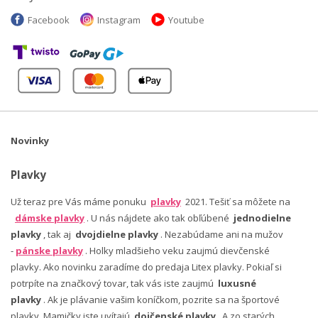
Facebook
Instagram
Youtube
Novinky
Plavky
Už teraz pre Vás máme ponuku
plavky
2021. Tešiť sa môžete na
dámske plavky
. U nás nájdete ako tak obľúbené
jednodielne
plavky
, tak aj
dvojdielne plavky
. Nezabúdame ani na mužov
-
pánske plavky
. Holky mladšieho veku zaujmú dievčenské
plavky. Ako novinku zaradíme do predaja Litex plavky. Pokiaľ si
potrpíte na značkový tovar, tak vás iste zaujmú
luxusné
plavky
. Ak je plávanie vašim koníčkom, pozrite sa na športové
plavky. Mamičky iste uvítajú
dojčenské plavky
. A zo starých