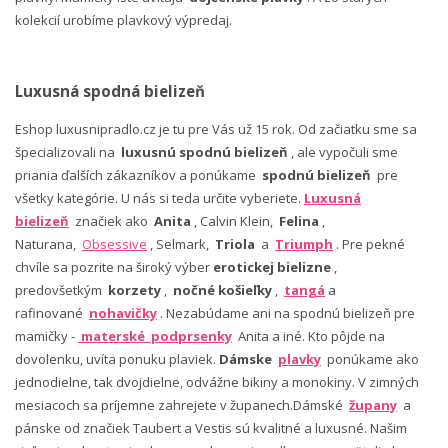
kolekcií urobíme plavkový výpredaj.
Luxusná spodná bielizeň
Eshop luxusnipradlo.cz je tu pre Vás už 15 rok. Od začiatku sme sa
špecializovali na
luxusnú spodnú bielizeň
, ale vypočuli sme
priania ďalších zákazníkov a ponúkame
spodnú bielizeň
pre
všetky kategórie. U nás si teda určite vyberiete.
Luxusná
bielizeň
značiek ako
Anita
, Calvin Klein,
Felina
,
Naturana,
Obsessive
, Selmark,
Triola
a
Triumph
. Pre pekné
chvíle sa pozrite na široký výber
erotickej bielizne
,
predovšetkým
korzety
,
nočné košieľky
,
tangá
a
rafinované
nohavičky
. Nezabúdame ani na spodnú bielizeň pre
mamičky -
materské podprsenky
Anita a iné. Kto pôjde na
dovolenku, uvíta ponuku plaviek.
Dámske
plavky
ponúkame ako
jednodielne, tak dvojdielne, odvážne bikiny a monokiny. V zimných
mesiacoch sa príjemne zahrejete v županech.Dámské
župany
a
pánske od značiek Taubert a Vestis sú kvalitné a luxusné. Našim