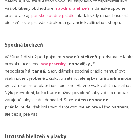
cieľom je, aby ste si eshop www.luxusnipradlo.cz zapamätali ako
Váš obľúbený obchod pre
spodnú bielizeň
a dámske spodné
prádlo, ale aj
pánske spodné prádlo
hľadali vždy u nás. Luxusná
bielizeň .sk je pre vás zárukou a garancie kvalitného eshopu.
Spodná bielizeň
Väčšina ľudí si už pod pojmom
spodnú bielizeň
predstavuje ľahko
provokujúce sexy
podprsenky
, nohavičky
, či
neodolateľná
tangá.
Sexy dámske spodné prádlo nemusí byť
však nutne vyrobené z čipky, či saténu, ale aj kvalitná bavlna môže
byť zárukou neodolateľnosti bielizne. Hlavne však záleží na strihu a
štýlu prevedení, koľko bude mužovi povolené, aby videl a naopak
zatajené, aby si sám domyslel. Sexy
dámske spodné
prádlo
bude však krásnym darčekom nielen pre vášho partnera,
ale tiež aj pre vás.
Luxusná bielizeň a plavky