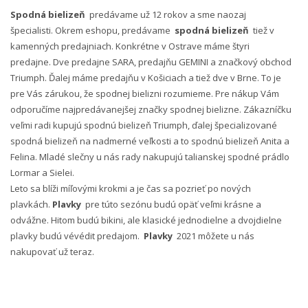
Spodná bielizeň
predávame už 12 rokov a sme naozaj
špecialisti. Okrem eshopu, predávame
spodná bielizeň
tiež v
kamenných predajniach. Konkrétne v Ostrave máme štyri
predajne. Dve predajne SARA, predajňu GEMINI a značkový obchod
Triumph. Ďalej máme predajňu v Košiciach a tiež dve v Brne. To je
pre Vás zárukou, že spodnej bielizni rozumieme. Pre nákup Vám
odporučíme najpredávanejšej značky spodnej bielizne. Zákazníčku
veľmi radi kupujú spodnú bielizeň Triumph, ďalej špecializované
spodná bielizeň na nadmerné veľkosti a to spodnú bielizeň Anita a
Felina. Mladé slečny u nás rady nakupujú talianskej spodné prádlo
Lormar a Sielei.
Leto sa blíži míľovými krokmi a je čas sa pozrieť po nových
plavkách.
Plavky
pre túto sezónu budú opäť veľmi krásne a
odvážne. Hitom budú bikini, ale klasické jednodielne a dvojdielne
plavky budú vévédit predajom.
Plavky
2021 môžete u nás
nakupovať už teraz.