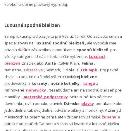
kolekcií urobíme plavkový výpredaj.
Luxusná spodná bielizeň
Eshop luxusnipradlo.cz je tu pre Vás už 15 rok. Od začiatku sme sa
špecializovali na
luxusnú spodnú bielizeň
, ale vypočuli sme
priania ďalších zákazníkov a ponúkame
spodnú bielizeň
pre
všetky kategórie. U nás si teda určite vyberiete.
Luxusná
bielizeň
značiek ako
Anita
, Calvin Klein,
Felina
,
Naturana,
Obsessive
, Selmark,
Triola
a
Triumph
. Pre pekné
chvíle sa pozrite na široký výber
erotickej bielizne
,
predovšetkým
korzety
,
nočné košieľky
,
tangá
a
rafinované
nohavičky
. Nezabúdame ani na spodnú bielizeň pre
mamičky -
materské podprsenky
Anita a iné. Kto pôjde na
dovolenku, uvíta ponuku plaviek.
Dámske
plavky
ponúkame ako
jednodielne, tak dvojdielne, odvážne bikiny a monokiny. V zimných
mesiacoch sa príjemne zahrejete v županech.Dámské
župany
a
pánske od značiek Taubert a Vestis sú kvalitné a luxusné. Našim
cieľom je, aby ste si eshop www.luxusnipradlo.cz zapamätali ako