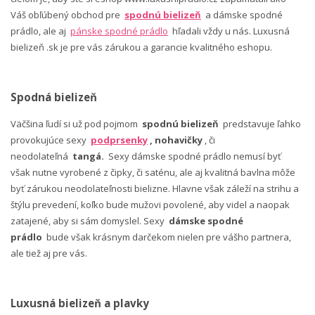
Váš obľúbený obchod pre
spodnú bielizeň
a dámske spodné
prádlo, ale aj
pánske spodné prádlo
hľadali vždy u nás. Luxusná
bielizeň .sk je pre vás zárukou a garancie kvalitného eshopu.
Spodná bielizeň
Väčšina ľudí si už pod pojmom
spodnú bielizeň
predstavuje ľahko
provokujúce sexy
podprsenky
, nohavičky
, či
neodolateľná
tangá.
Sexy dámske spodné prádlo nemusí byť
však nutne vyrobené z čipky, či saténu, ale aj kvalitná bavlna môže
byť zárukou neodolateľnosti bielizne. Hlavne však záleží na strihu a
štýlu prevedení, koľko bude mužovi povolené, aby videl a naopak
zatajené, aby si sám domyslel. Sexy
dámske spodné
prádlo
bude však krásnym darčekom nielen pre vášho partnera,
ale tiež aj pre vás.
Luxusná bielizeň a plavky