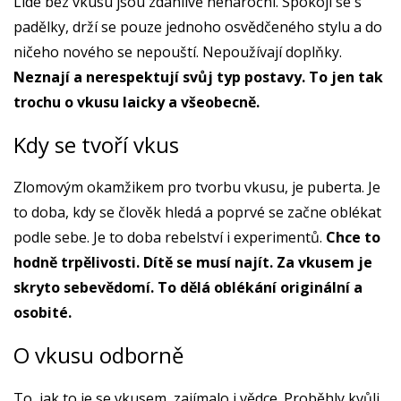
Lidé bez vkusu jsou zdánlivě nenároční. Spokojí se s
padělky, drží se pouze jednoho osvědčeného stylu a do
ničeho nového se nepouští. Nepoužívají doplňky.
Neznají a nerespektují svůj typ postavy. To jen tak
trochu o vkusu laicky a všeobecně.
Kdy se tvoří vkus
Zlomovým okamžikem pro tvorbu vkusu, je puberta. Je
to doba, kdy se člověk hledá a poprvé se začne oblékat
podle sebe. Je to doba rebelství i experimentů.
Chce to
hodně trpělivosti. Dítě se musí najít. Za vkusem je
skryto sebevědomí. To dělá oblékání originální a
osobité.
O vkusu odborně
To, jak to je se vkusem, zajímalo i vědce. Proběhly kvůli