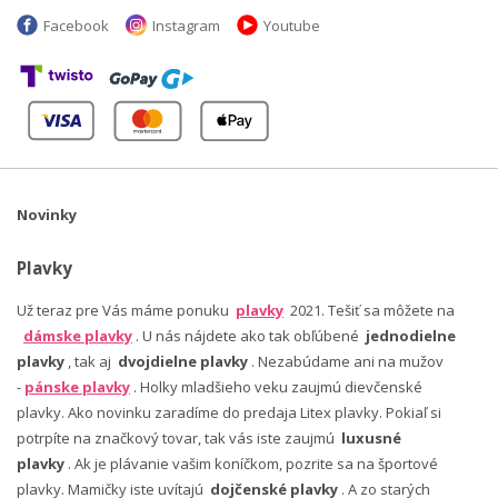
Facebook
Instagram
Youtube
Novinky
Plavky
Už teraz pre Vás máme ponuku
plavky
2021. Tešiť sa môžete na
dámske plavky
. U nás nájdete ako tak obľúbené
jednodielne
plavky
, tak aj
dvojdielne plavky
. Nezabúdame ani na mužov
-
pánske plavky
. Holky mladšieho veku zaujmú dievčenské
plavky. Ako novinku zaradíme do predaja Litex plavky. Pokiaľ si
potrpíte na značkový tovar, tak vás iste zaujmú
luxusné
plavky
. Ak je plávanie vašim koníčkom, pozrite sa na športové
plavky. Mamičky iste uvítajú
dojčenské plavky
. A zo starých