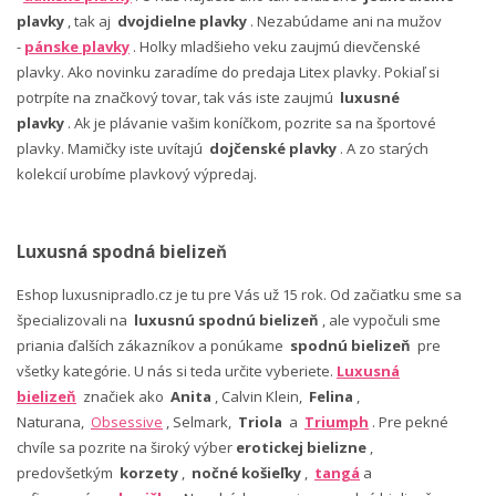
plavky
, tak aj
dvojdielne plavky
. Nezabúdame ani na mužov
-
pánske plavky
. Holky mladšieho veku zaujmú dievčenské
plavky. Ako novinku zaradíme do predaja Litex plavky. Pokiaľ si
potrpíte na značkový tovar, tak vás iste zaujmú
luxusné
plavky
. Ak je plávanie vašim koníčkom, pozrite sa na športové
plavky. Mamičky iste uvítajú
dojčenské plavky
. A zo starých
kolekcií urobíme plavkový výpredaj.
Luxusná spodná bielizeň
Eshop luxusnipradlo.cz je tu pre Vás už 15 rok. Od začiatku sme sa
špecializovali na
luxusnú spodnú bielizeň
, ale vypočuli sme
priania ďalších zákazníkov a ponúkame
spodnú bielizeň
pre
všetky kategórie. U nás si teda určite vyberiete.
Luxusná
bielizeň
značiek ako
Anita
, Calvin Klein,
Felina
,
Naturana,
Obsessive
, Selmark,
Triola
a
Triumph
. Pre pekné
chvíle sa pozrite na široký výber
erotickej bielizne
,
predovšetkým
korzety
,
nočné košieľky
,
tangá
a