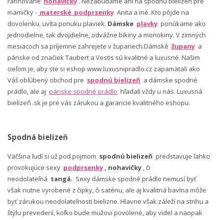
rafinované
nohavičky
. Nezabúdame ani na spodnú bielizeň pre
mamičky -
materské podprsenky
Anita a iné. Kto pôjde na
dovolenku, uvíta ponuku plaviek.
Dámske
plavky
ponúkame ako
jednodielne, tak dvojdielne, odvážne bikiny a monokiny. V zimných
mesiacoch sa príjemne zahrejete v županech.Dámské
župany
a
pánske od značiek Taubert a Vestis sú kvalitné a luxusné. Našim
cieľom je, aby ste si eshop www.luxusnipradlo.cz zapamätali ako
Váš obľúbený obchod pre
spodnú bielizeň
a dámske spodné
prádlo, ale aj
pánske spodné prádlo
hľadali vždy u nás. Luxusná
bielizeň .sk je pre vás zárukou a garancie kvalitného eshopu.
Spodná bielizeň
Väčšina ľudí si už pod pojmom
spodnú bielizeň
predstavuje ľahko
provokujúce sexy
podprsenky
, nohavičky
, či
neodolateľná
tangá.
Sexy dámske spodné prádlo nemusí byť
však nutne vyrobené z čipky, či saténu, ale aj kvalitná bavlna môže
byť zárukou neodolateľnosti bielizne. Hlavne však záleží na strihu a
štýlu prevedení, koľko bude mužovi povolené, aby videl a naopak