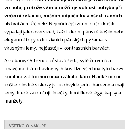
vrcholu, protože vám umožňuje volnost pohybu při
večerní relaxaci, nočním odpočinku a všech ranních
aktivitách.
Účinek? Nejmódnější zimní noční košile
vypadají jako oversized, každodenní pánské košile nebo
elegantní topy exkluzivních pánských pyžama, s
vkusnými lemy, nejčastěji v kontrastních barvách.
A co barvy? V trendu zůstává šedá, sytě červená a
tmavě modrá. u bavlněných košil lze všechny tyto barvy
kombinovat formou univerzálního káro. Hladké noční
košile z lesklé viskózy jsou obvykle jednobarevné a mají
lemy, které zakončují límečky, knoflíkové légy, kapsy a
manžety.
VŠETKO O NÁKUPE