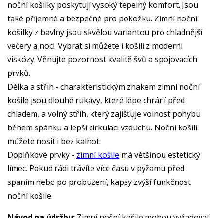
noční košilky poskytují vysoký tepelný komfort. Jsou
také příjemné a bezpečné pro pokožku. Zimní noční
košilky z bavlny jsou skvělou variantou pro chladnější
večery a noci. Vybrat si můžete i košili z moderní
viskózy. Věnujte pozornost kvalitě švů a spojovacích
prvků.
Délka a střih - charakteristickým znakem zimní noční
košile jsou dlouhé rukávy, které lépe chrání před
chladem, a volný střih, který zajišťuje volnost pohybu
během spánku a lepší cirkulaci vzduchu. Noční košili
můžete nosit i bez kalhot.
Doplňkové prvky -
zimní košile
má většinou estetický
límec. Pokud rádi trávíte více času v pyžamu před
spaním nebo po probuzení, kapsy zvýší funkčnost
noční košile.
Návod na údržbu:
Zimní noční košile mohou vyžadovat