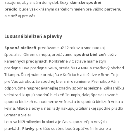
zatajené, aby si sám domyslel. Sexy
dámske spodné
prádlo
bude však krásnym darčekom nielen pre vášho partnera,
ale tiež aj pre vás.
Luxusná bielizeň a plavky
Spodná bielizeň
predávame už 12 rokov a sme naozaj
špecialisti. Okrem eshopu, predávame
spodná bielizeň
tiež v
kamenných predajniach. Konkrétne v Ostrave máme štyri
predajne. Dve predajne SARA, predajňu GEMINI a značkový obchod
Triumph. Ďalej máme predajňu v Košiciach a tiež dve v Brne. To je
pre Vás zárukou, že spodnej bielizni rozumieme. Pre nákup Vám
odporučíme najpredávanejšej značky spodnej bielizne. Zákazníčku
veľmi radi kupujú spodnú bielizeň Triumph, ďalej špecializované
spodná bielizeň na nadmerné veľkosti a to spodnú bielizeň Anita a
Felina. Mladé slečny u nás rady nakupujú talianskej spodné prádlo
Lormar a Sielei.
Leto sa blíži míľovými krokmi a je čas sa pozrieť po nových
plavkách.
Plavky
pre túto sezónu budú opäť veľmi krásne a