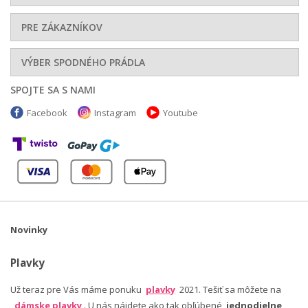
PRE ZÁKAZNÍKOV
VÝBER SPODNÉHO PRÁDLA
SPOJTE SA S NAMI
Facebook
Instagram
Youtube
Novinky
Plavky
Už teraz pre Vás máme ponuku
plavky
2021. Tešiť sa môžete na
dámske plavky
. U nás nájdete ako tak obľúbené
jednodielne