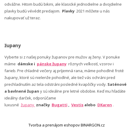
odvážne. Hitom budú bikini, ale klasické jednodielne a dvojdielne
plavky budú vévédit predajom.
Plavky
2021 môžete u nás
nakupovať už teraz.
župany
Vyberte si z našej ponuky županov pre mužov aj ženy. V ponuke
máme
dámske i
pánske župany
rôznych veľkostí, vzorov i
farieb. Pre chladné večery aj príjemná rana, máme pohodlné froté
župany, ktoré sú nielenže pohodlné, ale tiež vás ochráni pred
prechladnutím az tela odstráni posledné kvapôčky vody.
Saténové
a bavlnené župan
y sú ideálne pre letné obdobie. Keď mu hľadáte
ideálny darček, odporúčame
luxusné
župany
značky
Bugatti
,
Vestis
alebo
DKaren
.
Tvorba a prenájom eshopov BINARGON.cz