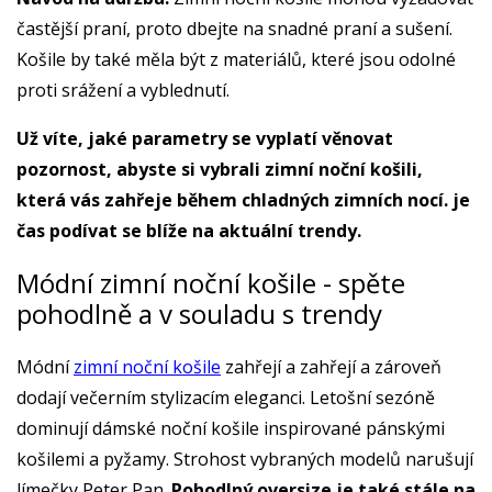
častější praní, proto dbejte na snadné praní a sušení.
Košile by také měla být z materiálů, které jsou odolné
proti srážení a vyblednutí.
Už víte, jaké parametry se vyplatí věnovat
pozornost, abyste si vybrali zimní noční košili,
která vás zahřeje během chladných zimních nocí. je
čas podívat se blíže na aktuální trendy.
Módní zimní noční košile - spěte
pohodlně a v souladu s trendy
Módní
zimní noční košile
zahřejí a zahřejí a zároveň
dodají večerním stylizacím eleganci. Letošní sezóně
dominují dámské noční košile inspirované pánskými
košilemi a pyžamy. Strohost vybraných modelů narušují
límečky Peter Pan.
Pohodlný oversize je také stále na